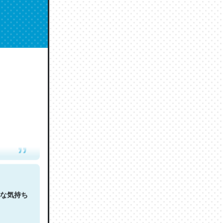
人は原文
な気持ち