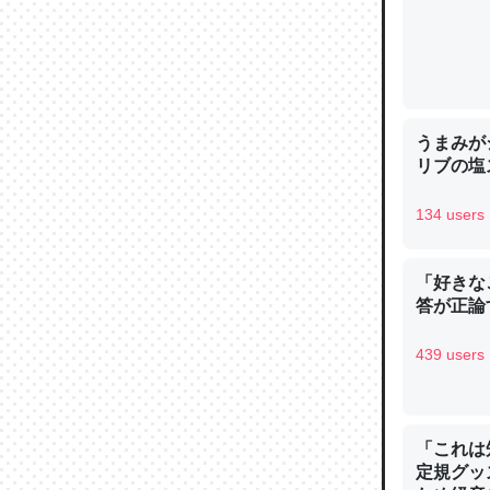
─ニュース
うまみが
論文では
リブの塩
は」とあ
チンを強
134 users
─ニュース
「好きな
答が正論
439 users
これを元
類だと殻
─ニュース
「これは
定規グッ