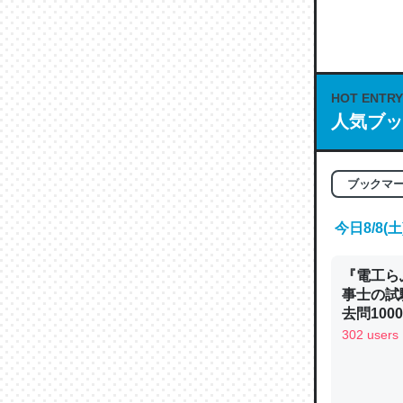
何気にC
な良記事。/続
─GPTの仕
HOT ENTRY
人気ブッ
これは良
ブックマ
の伏線」
やすく強
今日8/8
─GPTの仕
『電工ら
事士の試
去問10
べるノベ
302 users
通.com
昆虫って
の600