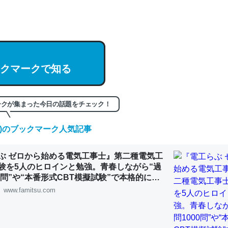
hatGPTの仕組み、特に「トークン」について解説してる記事が少ない
編来た https://isobe324649.hatenablog.com/entry/2023/03/27/
組みと限界についての考察（１） - conceptualization
クマークで知る
記事。32768トークンだと英語小説100ページ分くらい。小説でいう「
ークが集まった今日の話題をチェック！
は回収されないけど、短期記憶というには多い分量。進化すればするほ
くなりそう
(土)のブックマーク人気記事
組みと限界についての考察（１） - conceptualization
ぶ ゼロから始める電気工事士』第二種電気工
験を5人のヒロインと勉強。青春しながら“過
00問”や“本番形式CBT模擬試験”で本格的に学
ルゲーム | ゲーム・エンタメ最新情報のファミ
www.famitsu.com
カルシウム少ないのか。知らんかった。調べたらコオロギのカルシウム
分の1程度。