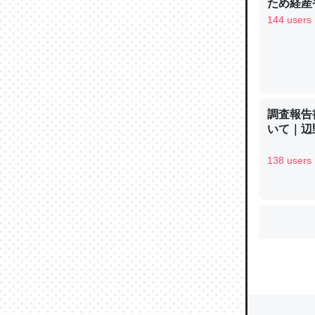
ため経産
144 users
ウチもE
中。あと
れ見て生
─たまにL
調査報告
た｜tayori
いて｜辺
138 users
ちょうど同
きる。一
を実質1
─たまにL
た｜tayori