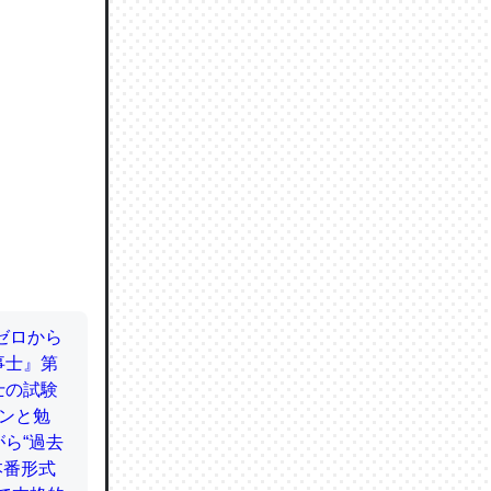
ので貴重
064121
ずっと前
ど分かり
分はエビ