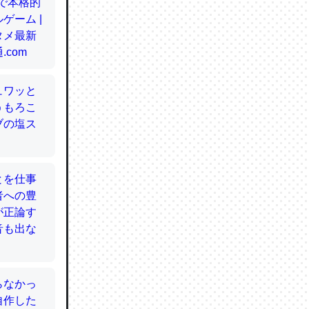
てるので
使わずキ
…。腹足