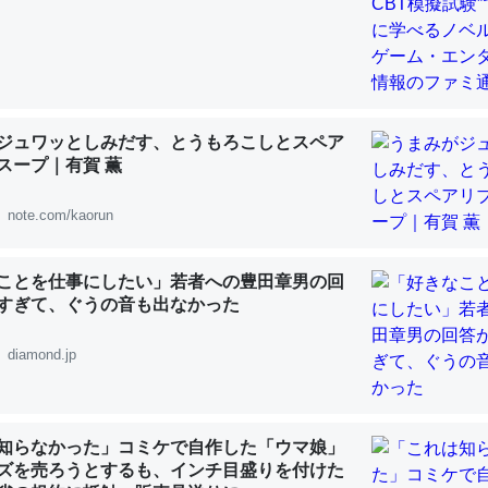
 :: 【研究発表】昆虫学の大問題＝「昆虫はなぜ海にいないのか」に関する新仮説
ジュワッとしみだす、とうもろこしとスペア
「淡水はカルシウムも酸素も不足してて両方に不利だから両方が拮抗し
スープ｜有賀 薫
って面白い。海にいる鋏角類（カブトガニ・ウミグモ）はカルシウムを
化してる筈だが、酵素が違うのか？
note.com/kaorun
 :: 【研究発表】昆虫学の大問題＝「昆虫はなぜ海にいないのか」に関する新仮説
ことを仕事にしたい」若者への豊田章男の回
すぎて、ぐうの音も出なかった
diamond.jp
に考えるとカルシウムを大量に使う脊椎動物と貝類は苦労してるんだな
を無くしてナメクジになったり努力してるし。
 :: 【研究発表】昆虫学の大問題＝「昆虫はなぜ海にいないのか」に関する新仮説
知らなかった」コミケで自作した「ウマ娘」
ズを売ろうとするも、インチ目盛りを付けた