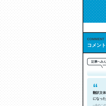
COMMENT
コメント
これは名
もお勧め。自
─今のこの
記事へみ
翻訳文体
になった
─今のこの