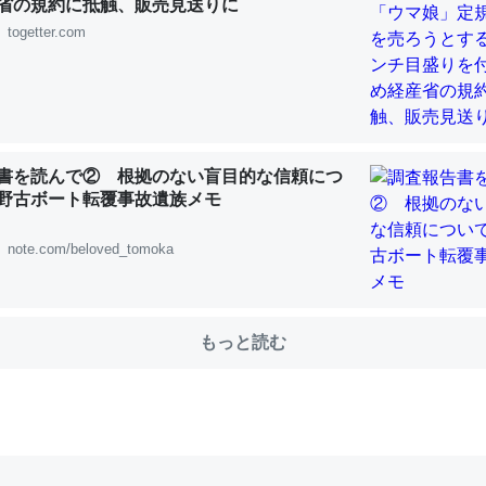
省の規約に抵触、販売見送りに
togetter.com
choを実家に置いて４年。でたまに覗いてる。ぼちぼちRingも置こう
、Googleマップで位置情報を共有してる。電池残量や充電中かが分か
きてるなって分かる。
INEするくらいだった遠方の父67歳と僕。ITツール導入でコミュニケーションが劇
書を読んで② 根拠のない盲目的な信頼につ
ni by LIFULL介護
野古ボート転覆事故遺族メモ
note.com/beloved_tomoka
じ理由でEcho Show 8を設定中でした。PrimeとかSpotifyを支払
もっと読む
生で親と会える残り時間を日数にすると1週間とかの人が多いそうだけ
00倍以上に伸ばす効果があるはず……
INEするくらいだった遠方の父67歳と僕。ITツール導入でコミュニケーションが劇
ni by LIFULL介護