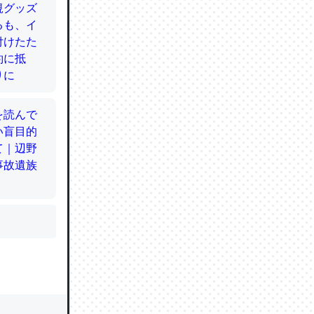
かと画策
るのでこ
的に変化し
う孝行もで
ど、それ
的に変化し