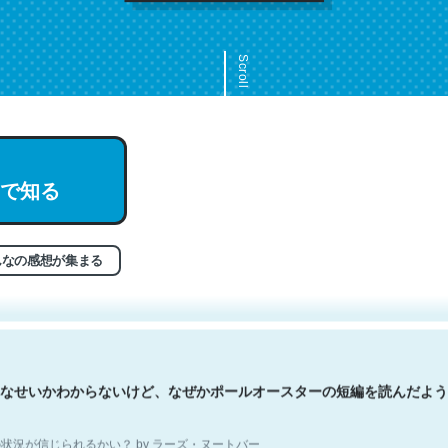
Scroll
で知る
文。彼はとてもクレバーなんだろうなと凄く思う。英語少しでも読める
分はこの流れ好き。Let’s Fucking Go. Then Covid hit. Shit.
状況が信じられるかい？ by ラーズ・ヌートバー
んなの感想が集まる
なせいかわからないけど、なぜかポールオースターの短編を読んだよう
状況が信じられるかい？ by ラーズ・ヌートバー