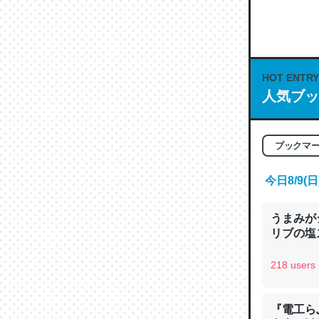
何気にC
な良記事。/続
─GPTの仕
HOT ENTRY
人気ブッ
これは良
ブックマ
の伏線」
やすく強
今日8/9
─GPTの仕
うまみが
リブの塩
218 users
昆虫って
の600
『電工ら