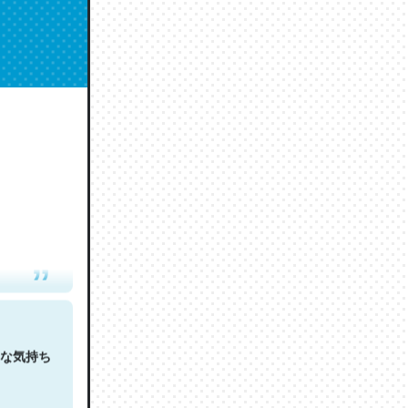
人は原文
な気持ち