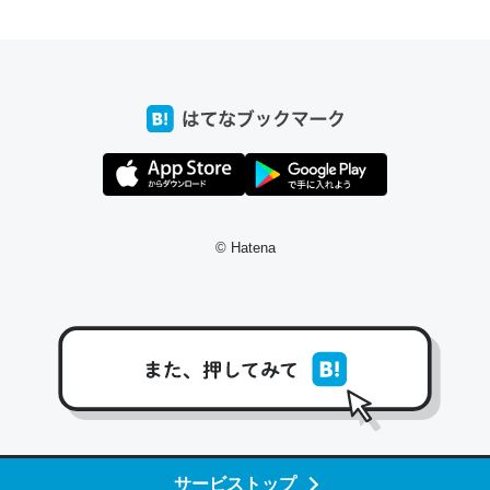
前ぐらいに祖母の家に設置した。ポケットWifiみたいなのでネット環境
xaしか使わないので回線代ほとんどかからないですよ。参考：
/toyoshi.hatenablog.com/entry/2019/05/15/180534
INEするくらいだった遠方の父67歳と僕。ITツール導入でコミュニケーションが劇
ni by LIFULL介護
© Hatena
う。/早速夕食に作った！本当にスナップえんどうが止まらなくなった
が結構効いてるので、気になる場合はにんにくだけ加熱してから加えた
ダーで代用してもいいかも。
止まらなくなる南フランス発祥の万能ソース「アイオリソース」の作り方をビストロ
いてみた - メシ通 | ホットペッパーグルメ
サービストップ