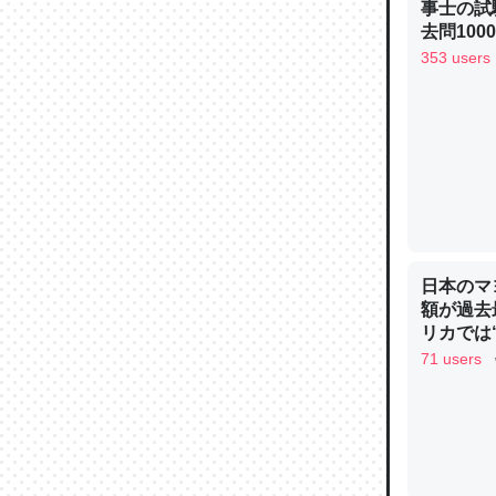
事士の試
─ニュース
去問10
べるノベ
353 users
通.com
論文では
は」とあ
チンを強
─ニュース
日本のマ
額が過去
リカでは
71 users
これを元
類だと殻
─ニュース