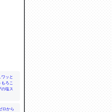
ので貴重
064121
ずっと前
ど分かり
分はエビ