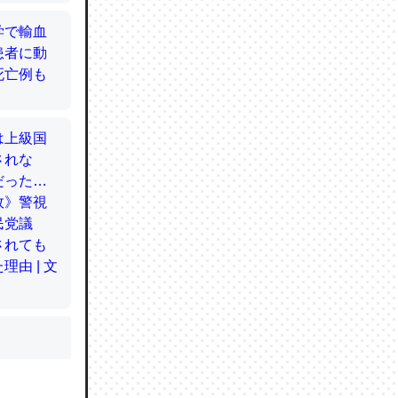
かと画策
るのでこ
的に変化し
う孝行もで
ど、それ
的に変化し