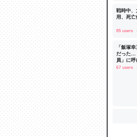
戦時中、
用、死亡
ウチもE
中。あと
85 users
れ見て生
─たまにL
「飯塚幸
た｜tayori
だった…
員」に呼
イン
67 users
ちょうど同
きる。一
を実質1
─たまにL
た｜tayori