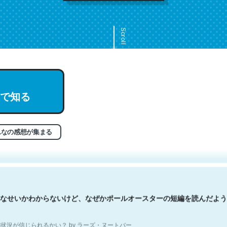
Scroll
文。彼はとてもクレバーなんだろうなと凄く思う。英語少しでも読める
で知る
分はこの流れ好き。Let’s Fucking Go. Then Covid hit. Shit.
状況が信じられるかい？ by ラーズ・ヌートバー
んなの感想が集まる
なせいかわからないけど、なぜかポールオースターの短編を読んだよう
状況が信じられるかい？ by ラーズ・ヌートバー