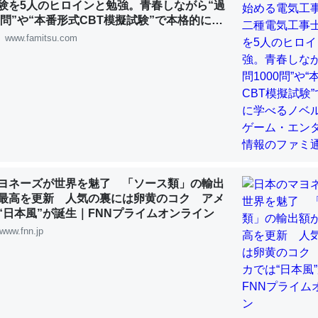
験を5人のヒロインと勉強。青春しながら“過
 :: 【研究発表】昆虫学の大問題＝「昆虫はなぜ海にいないのか」に関する新仮説
00問”や“本番形式CBT模擬試験”で本格的に学
ルゲーム | ゲーム・エンタメ最新情報のファミ
www.famitsu.com
「淡水はカルシウムも酸素も不足してて両方に不利だから両方が拮抗し
って面白い。海にいる鋏角類（カブトガニ・ウミグモ）はカルシウムを
化してる筈だが、酵素が違うのか？
 :: 【研究発表】昆虫学の大問題＝「昆虫はなぜ海にいないのか」に関する新仮説
ヨネーズが世界を魅了 「ソース類」の輸出
最高を更新 人気の裏には卵黄のコク アメ
“日本風”が誕生｜FNNプライムオンライン
www.fnn.jp
に考えるとカルシウムを大量に使う脊椎動物と貝類は苦労してるんだな
を無くしてナメクジになったり努力してるし。
 :: 【研究発表】昆虫学の大問題＝「昆虫はなぜ海にいないのか」に関する新仮説