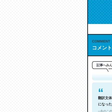
COMMENT
これは名
コメント
もお勧め。自
─今のこの
記事へみ
翻訳文体
になった
─今のこの