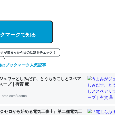
hatGPTの仕組み、特に「トークン」について解説してる記事が少ない
編来た https://isobe324649.hatenablog.com/entry/2023/03/27/
組みと限界についての考察（１） - conceptualization
クマークで知る
記事。32768トークンだと英語小説100ページ分くらい。小説でいう「
ークが集まった今日の話題をチェック！
は回収されないけど、短期記憶というには多い分量。進化すればするほ
くなりそう
(日)のブックマーク人気記事
組みと限界についての考察（１） - conceptualization
ジュワッとしみだす、とうもろこしとスペア
スープ｜有賀 薫
note.com/kaorun
カルシウム少ないのか。知らんかった。調べたらコオロギのカルシウム
分の1程度。
ぶ ゼロから始める電気工事士』第二種電気工