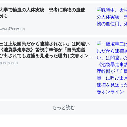
大学で輸血の人体実験 患者に動物の血使
例も
choを実家に置いて４年。でたまに覗いてる。ぼちぼちRingも置こう
、Googleマップで位置情報を共有してる。電池残量や充電中かが分か
www.47news.jp
きてるなって分かる。
INEするくらいだった遠方の父67歳と僕。ITツール導入でコミュニケーションが劇
三は上級国民だから逮捕されない」は間違い
ni by LIFULL介護
《池袋暴走事故》警視庁幹部が「自民党議
び出されても逮捕を見送った理由 | 文春オンラ
bunshun.jp
じ理由でEcho Show 8を設定中でした。PrimeとかSpotifyを支払
生で親と会える残り時間を日数にすると1週間とかの人が多いそうだけ
00倍以上に伸ばす効果があるはず……
INEするくらいだった遠方の父67歳と僕。ITツール導入でコミュニケーションが劇
もっと読む
ni by LIFULL介護