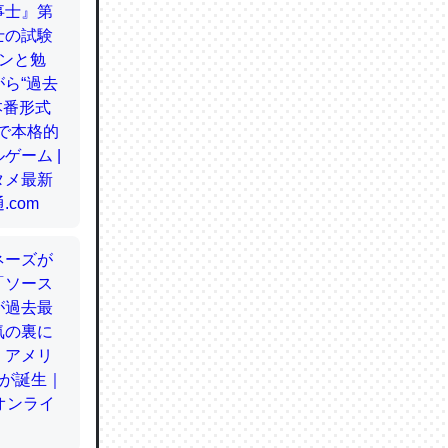
てるので
使わずキ
…。腹足