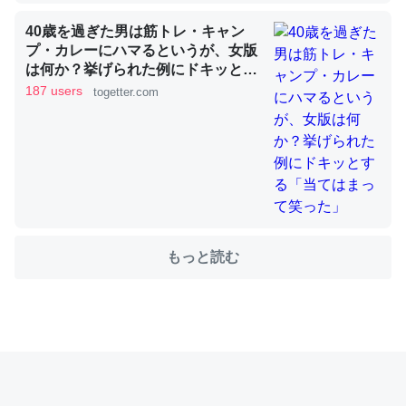
40歳を過ぎた男は筋トレ・キャン
プ・カレーにハマるというが、女版
これを元に考えるとカルシウムを大量に使う脊椎動物と貝
は何か？挙げられた例にドキッとす
類は苦労してるんだな…。腹足類だと殻を無くしてナメク
る「当てはまって笑った」
187 users
togetter.com
ジになったり努力してるし。
─ニュース :: 【研究発表】昆虫学の大問題＝「昆虫はなぜ海にいな
いのか」に関する新仮説
もっと読む
ウチもEchoを実家に置いて４年。でたまに覗いてる。ぼ
ちぼちRingも置こうかと画策中。あと、Googleマップで
位置情報を共有してる。電池残量や充電中かが分かるので
これ見て生きてるなって分かる。
─たまにLINEするくらいだった遠方の父67歳と僕。ITツール導入で
コミュニケーションが劇的に変化した｜tayorini by LIFULL介護