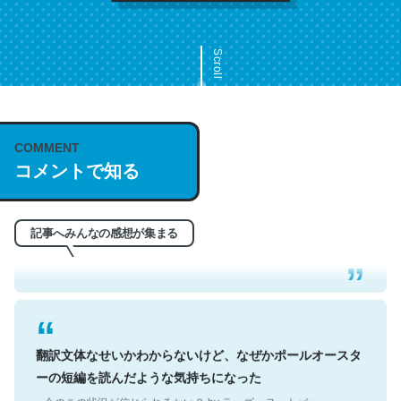
Scroll
COMMENT
これは名文。彼はとてもクレバーなんだろうなと凄く思
コメントで知る
う。英語少しでも読める人は原文もお勧め。自分はこの流
れ好き。Let’s Fucking Go. Then Covid hit. Shit.
─今のこの状況が信じられるかい？ by ラーズ・ヌートバー
記事へみんなの感想が集まる
翻訳文体なせいかわからないけど、なぜかポールオースタ
ーの短編を読んだような気持ちになった
─今のこの状況が信じられるかい？ by ラーズ・ヌートバー