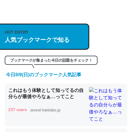
何気にChatGPTの仕組み、特に「トークン」について解
説してる記事が少ないので貴重な良記事。/続編来た
https://isobe324649.hatenablog.com/entry/2023/03/27
HOT ENTRY
人気ブックマークで知る
/064121
─GPTの仕組みと限界についての考察（１） - conceptualization
ブックマークが集まった今日の話題をチェック！
今日8/9(日)のブックマーク人気記事
これは良記事。32768トークンだと英語小説100ページ分
これはもう体験として知ってるの自
くらい。小説でいう「ずっと前の伏線」は回収されないけ
分らが最後やろなぁ…ってこと
ど、短期記憶というには多い分量。進化すればするほど分
かりやすく強くなりそう
237 users
anond.hatelabo.jp
─GPTの仕組みと限界についての考察（１） - conceptualization