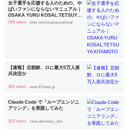
女子選手を応援する人のための、や
ばいファンにならないマニュアル｜
OSAKA YURU KOSAL:TETSUYA
昆虫ってカルシウム少ないのか。知らんかった。調べたら
KITAMOTO
260 users
note.com/osakayurukosal
コオロギのカルシウム分はエビの600分の1程度。
─ニュース :: 【研究発表】昆虫学の大問題＝「昆虫はなぜ海にいな
いのか」に関する新仮説
【速報】北朝鮮、ロに最大5万人派
兵決定か
論文では「淡水はカルシウムも酸素も不足してて両方に不
利だから両方が拮抗してるのでは」とあって面白い。海に
365 users
www.47news.jp
いる鋏角類（カブトガニ・ウミグモ）はカルシウムを使わ
ずキチンを強化してる筈だが、酵素が違うのか？
Claude Code で「ループエンジニ
─ニュース :: 【研究発表】昆虫学の大問題＝「昆虫はなぜ海にいな
アリング」を実践してみた
いのか」に関する新仮説
322 users
zenn.dev/tetsu_don