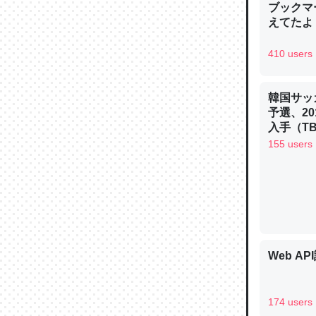
ブックマー
えてたよ 収
410 users
論文では
韓国サッ
は」とあ
予選、20
チンを強
入手（TBS 
ュース
155 users
─ニュース
これを元
類だと殻
Web AP
─ニュース
174 users