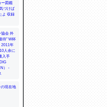
てるので
使わずキ
…。腹足