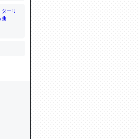
かと画策
るのでこ
的に変化し
う孝行もで
ど、それ
的に変化し