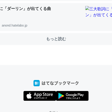
に「ダーリン」が出てくる曲
choを実家に置いて４年。でたまに覗いてる。ぼちぼちRingも置こう
、Googleマップで位置情報を共有してる。電池残量や充電中かが分か
anond.hatelabo.jp
きてるなって分かる。
INEするくらいだった遠方の父67歳と僕。ITツール導入でコミュニケーションが劇
もっと読む
ni by LIFULL介護
じ理由でEcho Show 8を設定中でした。PrimeとかSpotifyを支払
生で親と会える残り時間を日数にすると1週間とかの人が多いそうだけ
00倍以上に伸ばす効果があるはず……
INEするくらいだった遠方の父67歳と僕。ITツール導入でコミュニケーションが劇
ni by LIFULL介護