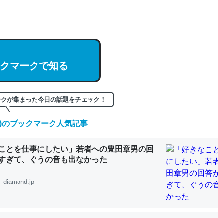
hatGPTの仕組み、特に「トークン」について解説してる記事が少ない
編来た https://isobe324649.hatenablog.com/entry/2023/03/27/
組みと限界についての考察（１） - conceptualization
クマークで知る
記事。32768トークンだと英語小説100ページ分くらい。小説でいう「
ークが集まった今日の話題をチェック！
は回収されないけど、短期記憶というには多い分量。進化すればするほ
くなりそう
(土)のブックマーク人気記事
組みと限界についての考察（１） - conceptualization
ことを仕事にしたい」若者への豊田章男の回
すぎて、ぐうの音も出なかった
diamond.jp
カルシウム少ないのか。知らんかった。調べたらコオロギのカルシウム
分の1程度。
 :: 【研究発表】昆虫学の大問題＝「昆虫はなぜ海にいないのか」に関する新仮説