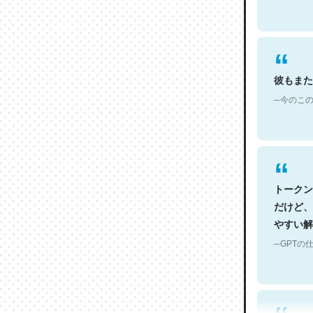
彼もまた
─今のこの
トークン
だけど、
やすい解
─GPTの仕