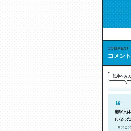
COMMENT
これは名
コメント
もお勧め。自
─今のこの
記事へみ
翻訳文体
になった
─今のこの