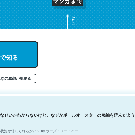
Scroll
文。彼はとてもクレバーなんだろうなと凄く思う。英語少しでも読める
で知る
分はこの流れ好き。Let’s Fucking Go. Then Covid hit. Shit.
状況が信じられるかい？ by ラーズ・ヌートバー
んなの感想が集まる
なせいかわからないけど、なぜかポールオースターの短編を読んだよう
状況が信じられるかい？ by ラーズ・ヌートバー