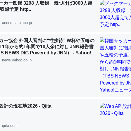
カー図鑑 3298 人収録 気づけば3000人超
録予定 http..
anond.hatelabo.jp
「淡水はカルシウムも酸素も不足してて両方に不利だから両方が拮抗し
カー協会 外国人審判に“性接待” W杯や五輪の
って面白い。海にいる鋏角類（カブトガニ・ウミグモ）はカルシウムを
11年から約1年間で10人余に対し JNN報告書
化してる筈だが、酵素が違うのか？
NEWS DIG Powered by JNN） - Yahoo!ニ
news.yahoo.co.jp
 :: 【研究発表】昆虫学の大問題＝「昆虫はなぜ海にいないのか」に関する新仮説
に考えるとカルシウムを大量に使う脊椎動物と貝類は苦労してるんだな
を無くしてナメクジになったり努力してるし。
I設計の現在地2026 - Qiita
 :: 【研究発表】昆虫学の大問題＝「昆虫はなぜ海にいないのか」に関する新仮説
qiita.com