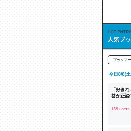
何気にC
な良記事。/続
─GPTの仕
HOT ENTRY
人気ブッ
これは良
ブックマ
の伏線」
やすく強
今日8/8
─GPTの仕
「好きな
答が正論
168 users
昆虫って
の600
─ニュース