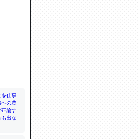
ので貴重
064121
ずっと前
ど分かり
分はエビ