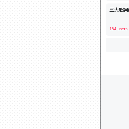
三大歌詞
ウチもE
中。あと
184 users
れ見て生
─たまにL
た｜tayori
ちょうど同
きる。一
を実質1
─たまにL
た｜tayori