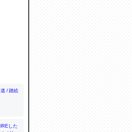
ので貴重
064121
ずっと前
ど分かり
分はエビ