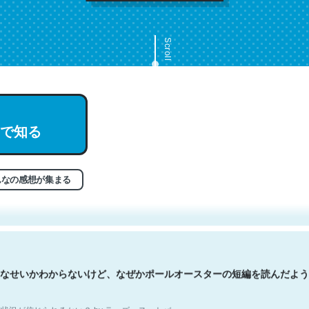
Scroll
で知る
文。彼はとてもクレバーなんだろうなと凄く思う。英語少しでも読める
分はこの流れ好き。Let’s Fucking Go. Then Covid hit. Shit.
状況が信じられるかい？ by ラーズ・ヌートバー
んなの感想が集まる
なせいかわからないけど、なぜかポールオースターの短編を読んだよう
状況が信じられるかい？ by ラーズ・ヌートバー