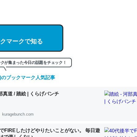
hatGPTの仕組み、特に「トークン」について解説してる記事が少ない
編来た https://isobe324649.hatenablog.com/entry/2023/03/27/
組みと限界についての考察（１） - conceptualization
クマークで知る
記事。32768トークンだと英語小説100ページ分くらい。小説でいう「
ークが集まった今日の話題をチェック！
は回収されないけど、短期記憶というには多い分量。進化すればするほ
(土)のブックマーク人気記事
くなりそう
組みと限界についての考察（１） - conceptualization
河部真道 / 踏絵 | くらげバンチ
kuragebunch.com
カルシウム少ないのか。知らんかった。調べたらコオロギのカルシウム
半でFIREしたけどやりたいことがない。 毎日遊
分の1程度。
けで楽しくない..