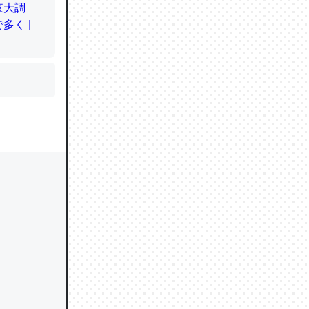
かと画策
るのでこ
的に変化し
う孝行もで
ど、それ
的に変化し