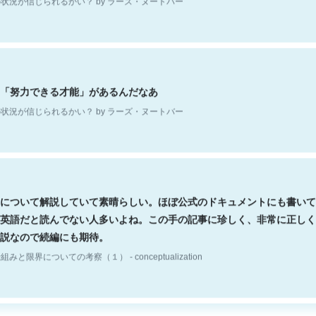
「努力できる才能」があるんだなあ
状況が信じられるかい？ by ラーズ・ヌートバー
について解説していて素晴らしい。ほぼ公式のドキュメントにも書いて
英語だと読んでない人多いよね。この手の記事に珍しく、非常に正しく
説なので続編にも期待。
組みと限界についての考察（１） - conceptualization