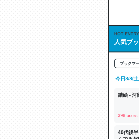
何気にC
な良記事。/続
─GPTの仕
HOT ENTRY
人気ブッ
これは良
ブックマ
の伏線」
今日8/8
やすく強
─GPTの仕
踏絵 - 
398 users
昆虫って
40代後
の600
んでるだ