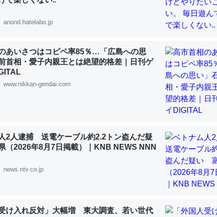
 :: 【研究発表】昆虫学の大問題＝「昆虫はなぜ海にいないのか」に関する新仮説
anond.hatelabo.jp
のあいさつはコピペ率85％…「広島への思
前首相・愛子内親王とは絶望的格差｜日刊ゲ
「淡水はカルシウムも酸素も不足してて両方に不利だから両方が拮抗し
ITAL
って面白い。海にいる鋏角類（カブトガニ・ウミグモ）はカルシウムを
www.nikkan-gendai.com
化してる筈だが、酵素が違うのか？
 :: 【研究発表】昆虫学の大問題＝「昆虫はなぜ海にいないのか」に関する新仮説
人2人逮捕 送電ケーブル約2.2トン盗んだ疑
（2026年8月7日掲載）｜KNB NEWS NNN
news.ntv.co.jp
に考えるとカルシウムを大量に使う脊椎動物と貝類は苦労してるんだな
を無くしてナメクジになったり努力してるし。
 :: 【研究発表】昆虫学の大問題＝「昆虫はなぜ海にいないのか」に関する新仮説
受け入れ反対」大幅増 東大調査、若い世代