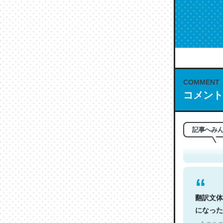
COMMENT
コメント
これは名
もお勧め。自
─今のこの
記事へみ
翻訳文体
になった
─今のこの