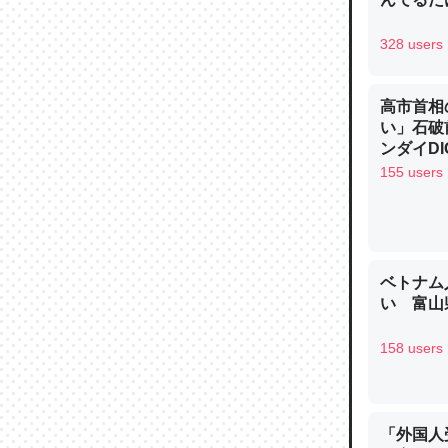
─ニュース
328 users
高市首相
い」石破
論文では
ンダイDIG
は」とあ
155 users
チンを強
─ニュース
ベトナム
い 富山県
158 users
これを元
類だと殻
─ニュース
「外国人