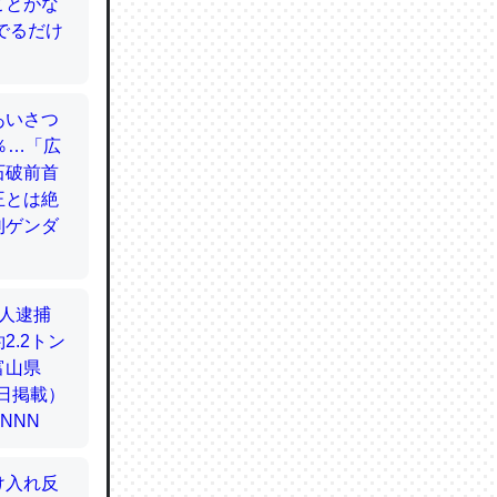
てるので
使わずキ
…。腹足