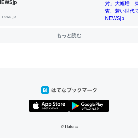
NEWSjp
news.jp
choを実家に置いて４年。でたまに覗いてる。ぼちぼちRingも置こう
、Googleマップで位置情報を共有してる。電池残量や充電中かが分か
もっと読む
きてるなって分かる。
INEするくらいだった遠方の父67歳と僕。ITツール導入でコミュニケーションが劇
ni by LIFULL介護
じ理由でEcho Show 8を設定中でした。PrimeとかSpotifyを支払
生で親と会える残り時間を日数にすると1週間とかの人が多いそうだけ
00倍以上に伸ばす効果があるはず……
INEするくらいだった遠方の父67歳と僕。ITツール導入でコミュニケーションが劇
ni by LIFULL介護
© Hatena