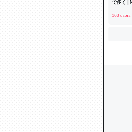
で多く | 
103 users
ウチもE
中。あと
れ見て生
─たまにL
た｜tayori
ちょうど同
きる。一
を実質1
─たまにL
た｜tayori