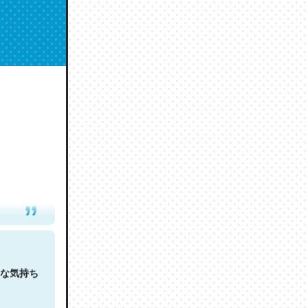
人は原文
な気持ち