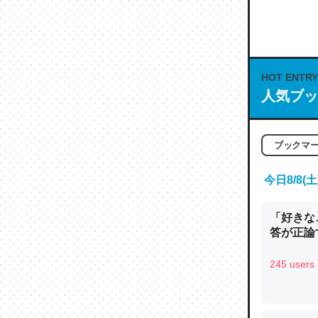
何気にC
な良記事。/続
─GPTの仕
HOT ENTRY
人気ブッ
これは良
ブックマ
の伏線」
今日8/8
やすく強
─GPTの仕
「好きな
答が正論
245 users
昆虫って
の600