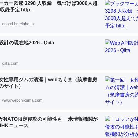
カー図鑑 3298 人収録 気づけば3000人超
 :: 【研究発表】昆虫学の大問題＝「昆虫はなぜ海にいないのか」に関する新仮説
録予定 http..
anond.hatelabo.jp
I設計の現在地2026 - Qiita
「淡水はカルシウムも酸素も不足してて両方に不利だから両方が拮抗し
って面白い。海にいる鋏角類（カブトガニ・ウミグモ）はカルシウムを
化してる筈だが、酵素が違うのか？
qiita.com
 :: 【研究発表】昆虫学の大問題＝「昆虫はなぜ海にいないのか」に関する新仮説
女性専用ジムの清潔｜webちくま（筑摩書房
のサイト）
www.webchikuma.com
に考えるとカルシウムを大量に使う脊椎動物と貝類は苦労してるんだな
を無くしてナメクジになったり努力してるし。
がNATO限定侵攻の可能性も」 米情報機関が
 :: 【研究発表】昆虫学の大問題＝「昆虫はなぜ海にいないのか」に関する新仮説
 NHKニュース