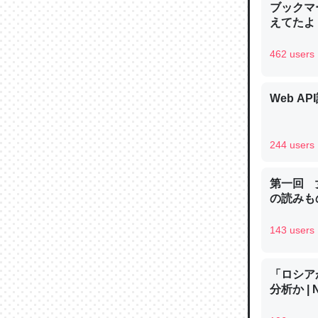
ブックマー
─ニュース
えてたよ 収
462 users
Web AP
論文では
は」とあ
チンを強
244 users
─ニュース
第一回 
の読みも
143 users
これを元
類だと殻
「ロシア
─ニュース
分析か |