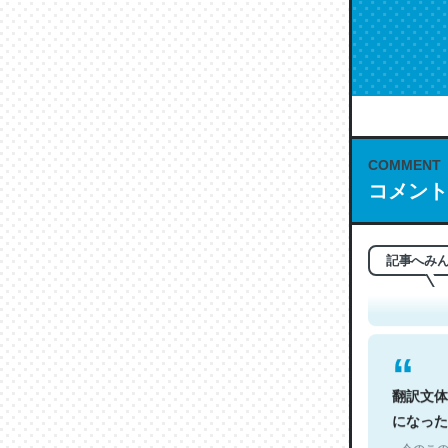
COMMENT
コメント
これは名
もお勧め。自
─今のこの
記事へみ
翻訳文体
になった
─今のこの