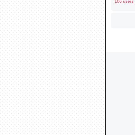
106 users
ウチもE
中。あと
れ見て生
─たまにL
た｜tayori
ちょうど同
きる。一
を実質1
─たまにL
た｜tayori