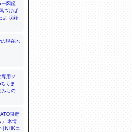
てるので
使わずキ
…。腹足