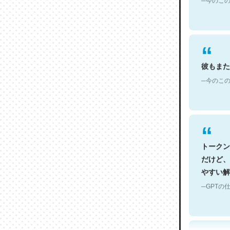
彼もまた
─今のこの
トークン
だけど、
やすい解
─GPTの仕