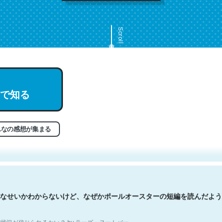
Scroll
で知る
文。彼はとてもクレバーなんだろうなと凄く思う。英語少しでも読める
分はこの流れ好き。Let’s Fucking Go. Then Covid hit. Shit.
状況が信じられるかい？ by ラーズ・ヌートバー
んなの感想が集まる
なせいかわからないけど、なぜかポールオースターの短編を読んだよう
状況が信じられるかい？ by ラーズ・ヌートバー