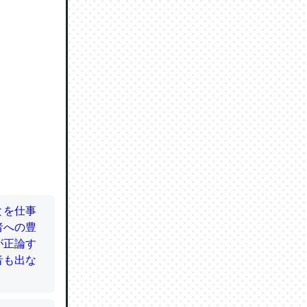
ので貴重
064121
ずっと前
ど分かり
分はエビ