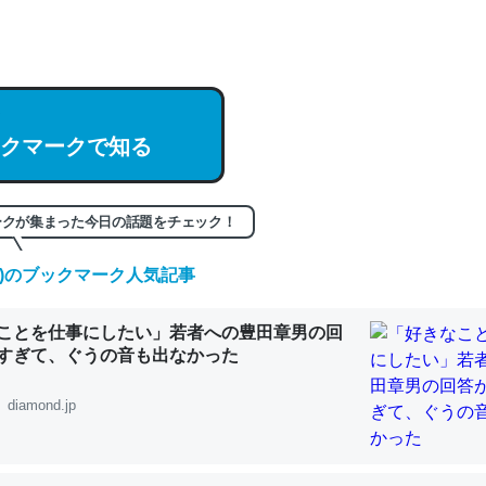
hatGPTの仕組み、特に「トークン」について解説してる記事が少ない
編来た https://isobe324649.hatenablog.com/entry/2023/03/27/
組みと限界についての考察（１） - conceptualization
クマークで知る
記事。32768トークンだと英語小説100ページ分くらい。小説でいう「
ークが集まった今日の話題をチェック！
は回収されないけど、短期記憶というには多い分量。進化すればするほ
(土)のブックマーク人気記事
くなりそう
組みと限界についての考察（１） - conceptualization
ことを仕事にしたい」若者への豊田章男の回
すぎて、ぐうの音も出なかった
diamond.jp
カルシウム少ないのか。知らんかった。調べたらコオロギのカルシウム
分の1程度。