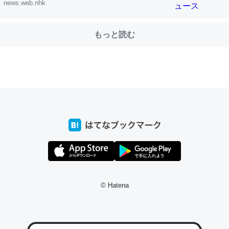
news.web.nhk
もっと読む
choを実家に置いて４年。でたまに覗いてる。ぼちぼちRingも置こう
、Googleマップで位置情報を共有してる。電池残量や充電中かが分か
きてるなって分かる。
INEするくらいだった遠方の父67歳と僕。ITツール導入でコミュニケーションが劇
ni by LIFULL介護
じ理由でEcho Show 8を設定中でした。PrimeとかSpotifyを支払
生で親と会える残り時間を日数にすると1週間とかの人が多いそうだけ
00倍以上に伸ばす効果があるはず……
© Hatena
INEするくらいだった遠方の父67歳と僕。ITツール導入でコミュニケーションが劇
ni by LIFULL介護