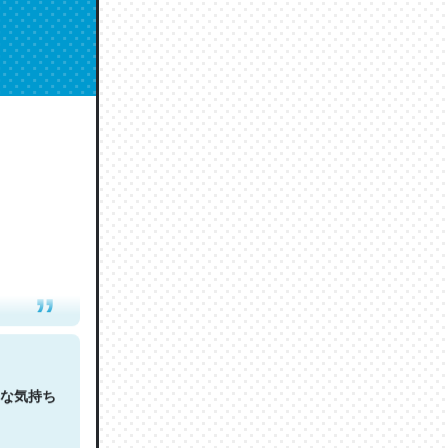
人は原文
な気持ち