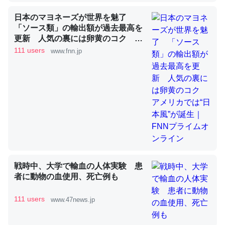
日本のマヨネーズが世界を魅了
「ソース類」の輸出額が過去最高を
昆虫ってカルシウム少ないのか。知らんかった。調べたら
更新 人気の裏には卵黄のコク ア
コオロギのカルシウム分はエビの600分の1程度。
メリカでは“日本風”が誕生｜FNNプ
111 users
www.fnn.jp
ライムオンライン
─ニュース :: 【研究発表】昆虫学の大問題＝「昆虫はなぜ海にいな
いのか」に関する新仮説
論文では「淡水はカルシウムも酸素も不足してて両方に不
利だから両方が拮抗してるのでは」とあって面白い。海に
いる鋏角類（カブトガニ・ウミグモ）はカルシウムを使わ
戦時中、大学で輸血の人体実験 患
ずキチンを強化してる筈だが、酵素が違うのか？
者に動物の血使用、死亡例も
─ニュース :: 【研究発表】昆虫学の大問題＝「昆虫はなぜ海にいな
いのか」に関する新仮説
111 users
www.47news.jp