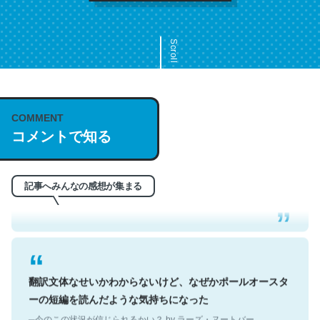
Scroll
COMMENT
これは名文。彼はとてもクレバーなんだろうなと凄く思
コメントで知る
う。英語少しでも読める人は原文もお勧め。自分はこの流
れ好き。Let’s Fucking Go. Then Covid hit. Shit.
─今のこの状況が信じられるかい？ by ラーズ・ヌートバー
記事へみんなの感想が集まる
翻訳文体なせいかわからないけど、なぜかポールオースタ
ーの短編を読んだような気持ちになった
─今のこの状況が信じられるかい？ by ラーズ・ヌートバー