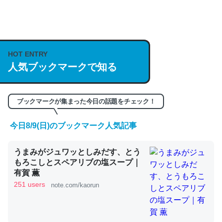
何気にChatGPTの仕組み、特に「トークン」について解
説してる記事が少ないので貴重な良記事。/続編来た
https://isobe324649.hatenablog.com/entry/2023/03/27
HOT ENTRY
/064121
人気ブックマークで知る
─GPTの仕組みと限界についての考察（１） - conceptualization
ブックマークが集まった今日の話題をチェック！
今日8/9(日)のブックマーク人気記事
これは良記事。32768トークンだと英語小説100ページ分
うまみがジュワッとしみだす、とう
くらい。小説でいう「ずっと前の伏線」は回収されないけ
もろこしとスペアリブの塩スープ｜
ど、短期記憶というには多い分量。進化すればするほど分
有賀 薫
かりやすく強くなりそう
251 users
note.com/kaorun
─GPTの仕組みと限界についての考察（１） - conceptualization