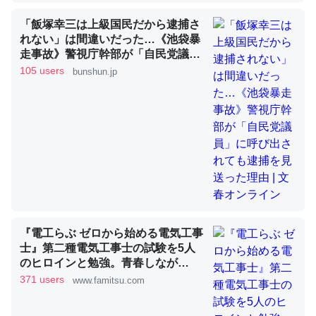
「飯塚幸三は上級国民だから逮捕さ
れない」は間違いだった…《池袋暴
これを元に考えるとカルシウムを大量に使う脊椎動物と貝
走事故》警視庁幹部が「自民党議
類は苦労してるんだな…。腹足類だと殻を無くしてナメク
員」に呼び出されても逮捕を見送っ
105 users
bunshun.jp
ジになったり努力してるし。
た理由 | 文春オンライン
─ニュース :: 【研究発表】昆虫学の大問題＝「昆虫はなぜ海にいな
いのか」に関する新仮説
ウチもEchoを実家に置いて４年。でたまに覗いてる。ぼ
ちぼちRingも置こうかと画策中。あと、Googleマップで
『電工らぶ ゼロから始める電気工事
位置情報を共有してる。電池残量や充電中かが分かるので
士』第二種電気工事士の試験を5人
これ見て生きてるなって分かる。
のヒロインと勉強。青春しなが
─たまにLINEするくらいだった遠方の父67歳と僕。ITツール導入で
ら“過去問1000問”や“本番形式CBT
371 users
www.famitsu.com
コミュニケーションが劇的に変化した｜tayorini by LIFULL介護
模擬試験”で本格的に学べるノベル
ゲーム | ゲーム・エンタメ最新情報