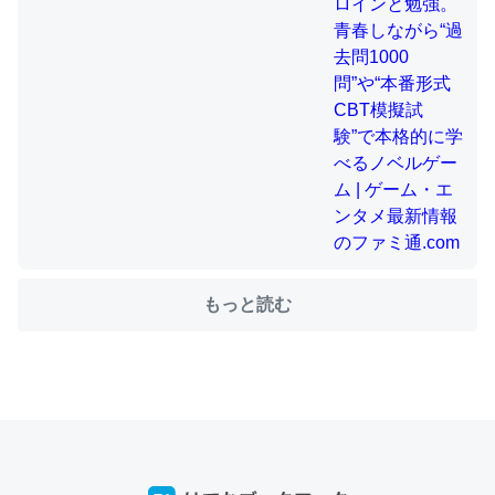
のファミ通.com
ちょうど同じ理由でEcho Show 8を設定中でした。Prime
とかSpotifyを支払う孝行もできる。一生で親と会える残
り時間を日数にすると1週間とかの人が多いそうだけど、
それを実質100倍以上に伸ばす効果があるはず……
─たまにLINEするくらいだった遠方の父67歳と僕。ITツール導入で
コミュニケーションが劇的に変化した｜tayorini by LIFULL介護
もっと読む
私も3年前ぐらいに祖母の家に設置した。ポケットWifiみ
たいなのでネット環境作ったけどAlexaしか使わないので
回線代ほとんどかからないですよ。参考：
https://toyoshi.hatenablog.com/entry/2019/05/15/1805
34