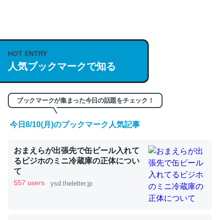
何気にChatGPTの仕組み、特に「トークン」について解
説してる記事が少ないので貴重な良記事。/続編来た
HOT ENTRY
https://isobe324649.hatenablog.com/entry/2023/03/27
人気ブックマークで知る
/064121
─GPTの仕組みと限界についての考察（１） - conceptualization
ブックマークが集まった今日の話題をチェック！
今日8/10(月)のブックマーク人気記事
これは良記事。32768トークンだと英語小説100ページ分
おまえらが出張先で缶ビール入れて
くらい。小説でいう「ずっと前の伏線」は回収されないけ
るビジホのミニ冷蔵庫の正体につい
ど、短期記憶というには多い分量。進化すればするほど分
て
かりやすく強くなりそう
557 users
ysd.theletter.jp
─GPTの仕組みと限界についての考察（１） - conceptualization