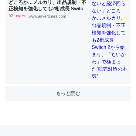
どころか…メルカリ、出品規制・不
正検知を強化しても2桁成長 Switch
2から始まり、「ちいかわ」で極ま
92 users
www.advertimes.com
これを元に考えるとカルシウムを大量に使う脊椎動物と貝
った“転売対策の本気”
類は苦労してるんだな…。腹足類だと殻を無くしてナメク
ジになったり努力してるし。
─ニュース :: 【研究発表】昆虫学の大問題＝「昆虫はなぜ海にいな
いのか」に関する新仮説
ウチもEchoを実家に置いて４年。でたまに覗いてる。ぼ
もっと読む
ちぼちRingも置こうかと画策中。あと、Googleマップで
位置情報を共有してる。電池残量や充電中かが分かるので
これ見て生きてるなって分かる。
─たまにLINEするくらいだった遠方の父67歳と僕。ITツール導入で
コミュニケーションが劇的に変化した｜tayorini by LIFULL介護