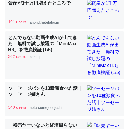
資産が1千万円増えたところで
昆虫ってカルシウム少ないのか。知らんかった。調べたら
191 users
anond.hatelabo.jp
コオロギのカルシウム分はエビの600分の1程度。
─ニュース :: 【研究発表】昆虫学の大問題＝「昆虫はなぜ海にいな
とんでもない動画生成AIが出てき
いのか」に関する新仮説
た 無料で試し放題の「MiniMax
H3」を徹底検証 (1/5)
362 users
ascii.jp
論文では「淡水はカルシウムも酸素も不足してて両方に不
利だから両方が拮抗してるのでは」とあって面白い。海に
ソーセージパンを10種類食べた話｜
いる鋏角類（カブトガニ・ウミグモ）はカルシウムを使わ
ソーセージ姉さん
ずキチンを強化してる筈だが、酵素が違うのか？
340 users
note.com/goodjoshi
─ニュース :: 【研究発表】昆虫学の大問題＝「昆虫はなぜ海にいな
いのか」に関する新仮説
「転売ヤーいないと経済回らない」