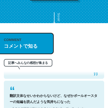
Scroll
COMMENT
これは名文。彼はとてもクレバーなんだろうなと凄く思
コメントで知る
う。英語少しでも読める人は原文もお勧め。自分はこの流
れ好き。Let’s Fucking Go. Then Covid hit. Shit.
─今のこの状況が信じられるかい？ by ラーズ・ヌートバー
記事へみんなの感想が集まる
翻訳文体なせいかわからないけど、なぜかポールオースタ
ーの短編を読んだような気持ちになった
─今のこの状況が信じられるかい？ by ラーズ・ヌートバー