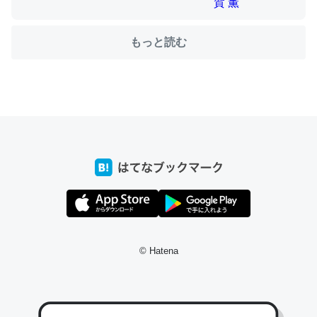
もっと読む
ちょうど同じ理由でEcho Show 8を設定中でした。Prime
とかSpotifyを支払う孝行もできる。一生で親と会える残
り時間を日数にすると1週間とかの人が多いそうだけど、
それを実質100倍以上に伸ばす効果があるはず……
─たまにLINEするくらいだった遠方の父67歳と僕。ITツール導入で
コミュニケーションが劇的に変化した｜tayorini by LIFULL介護
私も3年前ぐらいに祖母の家に設置した。ポケットWifiみ
たいなのでネット環境作ったけどAlexaしか使わないので
© Hatena
回線代ほとんどかからないですよ。参考：
https://toyoshi.hatenablog.com/entry/2019/05/15/1805
34
─たまにLINEするくらいだった遠方の父67歳と僕。ITツール導入で