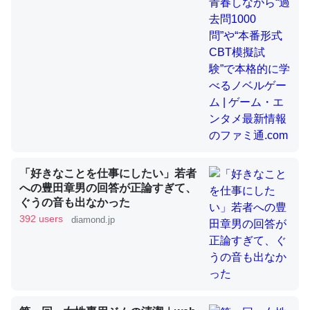
昆虫ってカルシウム少ないのか。知らんかった。調べたら
コオロギのカルシウム分はエビの600分の1程度。
─ニュース :: 【研究発表】昆虫学の大問題＝「昆虫はなぜ海にいな
いのか」に関する新仮説
「好きなことを仕事にしたい」若者
論文では「淡水はカルシウムも酸素も不足してて両方に不
への豊田章男の回答が正論すぎて、
利だから両方が拮抗してるのでは」とあって面白い。海に
ぐうの音も出なかった
いる鋏角類（カブトガニ・ウミグモ）はカルシウムを使わ
392 users
diamond.jp
ずキチンを強化してる筈だが、酵素が違うのか？
─ニュース :: 【研究発表】昆虫学の大問題＝「昆虫はなぜ海にいな
いのか」に関する新仮説