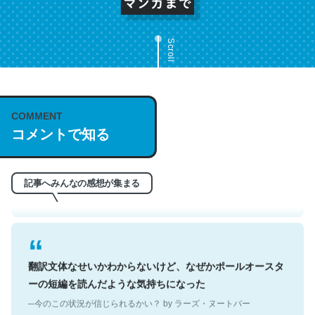
Scroll
これは名文。彼はとてもクレバーなんだろうなと凄く思
COMMENT
コメントで知る
う。英語少しでも読める人は原文もお勧め。自分はこの流
れ好き。Let’s Fucking Go. Then Covid hit. Shit.
─今のこの状況が信じられるかい？ by ラーズ・ヌートバー
記事へみんなの感想が集まる
翻訳文体なせいかわからないけど、なぜかポールオースタ
ーの短編を読んだような気持ちになった
─今のこの状況が信じられるかい？ by ラーズ・ヌートバー