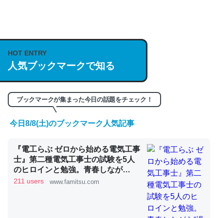
何気にChatGPTの仕組み、特に「トークン」について解
説してる記事が少ないので貴重な良記事。/続編来た
https://isobe324649.hatenablog.com/entry/2023/03/27
HOT ENTRY
/064121
人気ブックマークで知る
─GPTの仕組みと限界についての考察（１） - conceptualization
ブックマークが集まった今日の話題をチェック！
今日8/8(土)のブックマーク人気記事
これは良記事。32768トークンだと英語小説100ページ分
くらい。小説でいう「ずっと前の伏線」は回収されないけ
『電工らぶ ゼロから始める電気工事
ど、短期記憶というには多い分量。進化すればするほど分
士』第二種電気工事士の試験を5人
かりやすく強くなりそう
のヒロインと勉強。青春しなが
ら“過去問1000問”や“本番形式CBT
211 users
www.famitsu.com
─GPTの仕組みと限界についての考察（１） - conceptualization
模擬試験”で本格的に学べるノベル
ゲーム | ゲーム・エンタメ最新情報
のファミ通.com