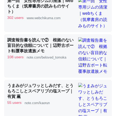
第一回 女性専用ジムの清潔｜web
ちくま（筑摩書房の読みものサイ
ト）
これを元に考えるとカルシウムを大量に使う脊椎動物と貝
302 users
www.webchikuma.com
類は苦労してるんだな…。腹足類だと殻を無くしてナメク
ジになったり努力してるし。
─ニュース :: 【研究発表】昆虫学の大問題＝「昆虫はなぜ海にいな
いのか」に関する新仮説
調査報告書を読んで② 根拠のない
盲目的な信頼について｜辺野古ボー
ト転覆事故遺族メモ
108 users
note.com/beloved_tomoka
ウチもEchoを実家に置いて４年。でたまに覗いてる。ぼ
ちぼちRingも置こうかと画策中。あと、Googleマップで
位置情報を共有してる。電池残量や充電中かが分かるので
うまみがジュワッとしみだす、とう
これ見て生きてるなって分かる。
もろこしとスペアリブの塩スープ｜
有賀 薫
─たまにLINEするくらいだった遠方の父67歳と僕。ITツール導入で
コミュニケーションが劇的に変化した｜tayorini by LIFULL介護
55 users
note.com/kaorun