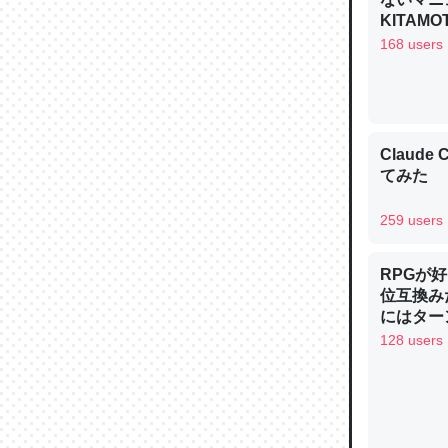
─ニュース
KITAMO
168 users
論文では
Claud
は」とあ
てみた
チンを強
─ニュース
259 users
RPGが
位互換み
にはター
り考えら
128 users
これを元
制の良さ
類だと殻
しい→「
─ニュース
を推したい