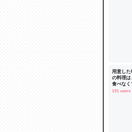
ウチもE
中。あと
れ見て生
─たまにL
た｜tayori
用意した
の料理は
食べなく
ちょうど同
お金は渡
191 users
きる。一
を実質1
─たまにL
た｜tayori