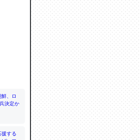
ので貴重
064121
ずっと前
ど分かり
分はエビ