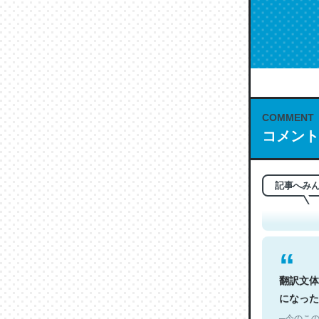
COMMENT
コメント
これは名
もお勧め。自
─今のこの
記事へみ
翻訳文体
になった
─今のこの