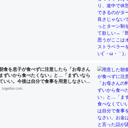
choを実家に置いて４年。でたまに覗いてる。ぼちぼちRingも置こう
、Googleマップで位置情報を共有してる。電池残量や充電中かが分か
きてるなって分かる。
INEするくらいだった遠方の父67歳と僕。ITツール導入でコミュニケーションが劇
ni by LIFULL介護
朝食を息子が食べずに注意したら「お母さん
まずいから食べたくない」と…「まずいなら
ていい。今後は自分で食事を用意しなさい。
じ理由でEcho Show 8を設定中でした。PrimeとかSpotifyを支払
す」と言った話が議論に
togetter.com
生で親と会える残り時間を日数にすると1週間とかの人が多いそうだけ
00倍以上に伸ばす効果があるはず……
INEするくらいだった遠方の父67歳と僕。ITツール導入でコミュニケーションが劇
ni by LIFULL介護