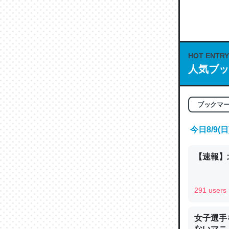
何気にC
な良記事。/続
─GPTの仕
HOT ENTRY
人気ブッ
これは良
ブックマ
の伏線」
やすく強
今日8/9
─GPTの仕
【速報】
291 users
昆虫って
女子選手
の600
ないマニュ