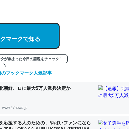
hatGPTの仕組み、特に「トークン」について解説してる記事が少ない
編来た https://isobe324649.hatenablog.com/entry/2023/03/27/
組みと限界についての考察（１） - conceptualization
クマークで知る
記事。32768トークンだと英語小説100ページ分くらい。小説でいう「
ークが集まった今日の話題をチェック！
は回収されないけど、短期記憶というには多い分量。進化すればするほ
くなりそう
(日)のブックマーク人気記事
組みと限界についての考察（１） - conceptualization
北朝鮮、ロに最大5万人派兵決定か
www.47news.jp
カルシウム少ないのか。知らんかった。調べたらコオロギのカルシウム
を応援する人のための、やばいファンになら
分の1程度。
アル｜OSAKA YURU KOSAL:TETSUYA