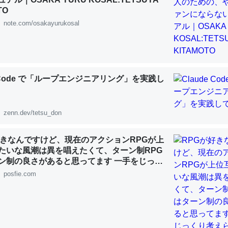
 :: 【研究発表】昆虫学の大問題＝「昆虫はなぜ海にいないのか」に関する新仮説
TO
note.com/osakayurukosal
「淡水はカルシウムも酸素も不足してて両方に不利だから両方が拮抗し
e Code で「ループエンジニアリング」を実践し
って面白い。海にいる鋏角類（カブトガニ・ウミグモ）はカルシウムを
化してる筈だが、酵素が違うのか？
 :: 【研究発表】昆虫学の大問題＝「昆虫はなぜ海にいないのか」に関する新仮説
zenn.dev/tetsu_don
好きなんですけど、現在のアクションRPGが上
たいな風潮は異を唱えたくて、ターン制RPG
ン制の良さがあると思ってます 一手をじっく
れたり、途中で休憩したりできるのがターン
posfie.com
に考えるとカルシウムを大量に使う脊椎動物と貝類は苦労してるんだな
じゃないですか もっとターン制を煮詰めて欲
を無くしてナメクジになったり努力してるし。
既出だと思うがここはオクトパストラベラー
 :: 【研究発表】昆虫学の大問題＝「昆虫はなぜ海にいないのか」に関する新仮説
(´・ω・｀)」