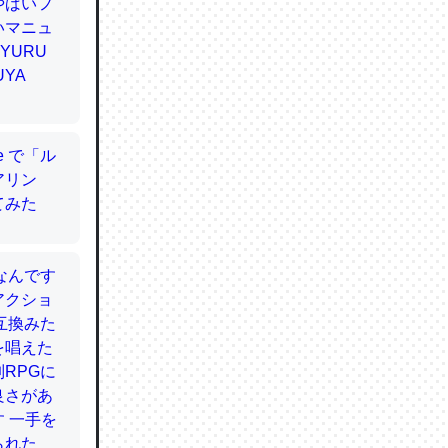
てるので
使わずキ
…。腹足