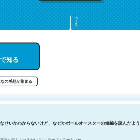
Scroll
で知る
文。彼はとてもクレバーなんだろうなと凄く思う。英語少しでも読める
分はこの流れ好き。Let’s Fucking Go. Then Covid hit. Shit.
状況が信じられるかい？ by ラーズ・ヌートバー
んなの感想が集まる
なせいかわからないけど、なぜかポールオースターの短編を読んだよう
状況が信じられるかい？ by ラーズ・ヌートバー