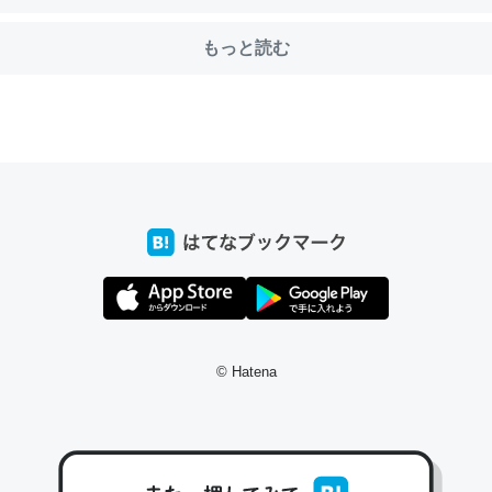
もっと読む
前ぐらいに祖母の家に設置した。ポケットWifiみたいなのでネット環境
xaしか使わないので回線代ほとんどかからないですよ。参考：
/toyoshi.hatenablog.com/entry/2019/05/15/180534
INEするくらいだった遠方の父67歳と僕。ITツール導入でコミュニケーションが劇
ni by LIFULL介護
う。/早速夕食に作った！本当にスナップえんどうが止まらなくなった
が結構効いてるので、気になる場合はにんにくだけ加熱してから加えた
© Hatena
ダーで代用してもいいかも。
止まらなくなる南フランス発祥の万能ソース「アイオリソース」の作り方をビストロ
いてみた - メシ通 | ホットペッパーグルメ