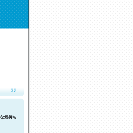
人は原文
な気持ち