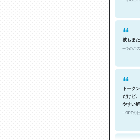
彼もまた
─今のこの
トークン
だけど、
やすい解
─GPTの仕