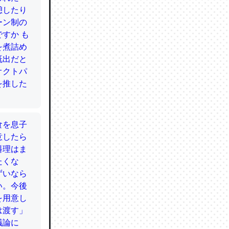
かと画策
るのでこ
的に変化し
う孝行もで
ど、それ
的に変化し