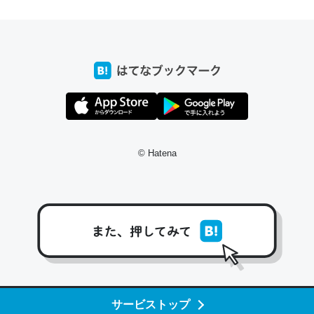
前ぐらいに祖母の家に設置した。ポケットWifiみたいなのでネット環境
xaしか使わないので回線代ほとんどかからないですよ。参考：
/toyoshi.hatenablog.com/entry/2019/05/15/180534
INEするくらいだった遠方の父67歳と僕。ITツール導入でコミュニケーションが劇
ni by LIFULL介護
© Hatena
う。/早速夕食に作った！本当にスナップえんどうが止まらなくなった
が結構効いてるので、気になる場合はにんにくだけ加熱してから加えた
ダーで代用してもいいかも。
止まらなくなる南フランス発祥の万能ソース「アイオリソース」の作り方をビストロ
いてみた - メシ通 | ホットペッパーグルメ
サービストップ