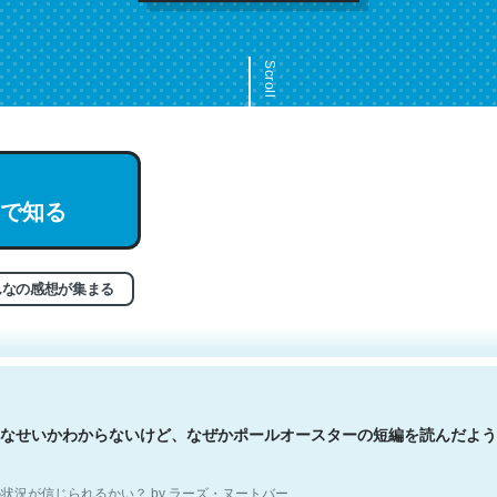
Scroll
文。彼はとてもクレバーなんだろうなと凄く思う。英語少しでも読める
で知る
分はこの流れ好き。Let’s Fucking Go. Then Covid hit. Shit.
状況が信じられるかい？ by ラーズ・ヌートバー
んなの感想が集まる
なせいかわからないけど、なぜかポールオースターの短編を読んだよう
状況が信じられるかい？ by ラーズ・ヌートバー