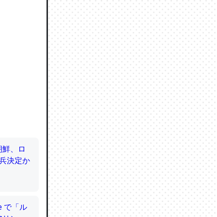
ので貴重
064121
ずっと前
ど分かり
分はエビ