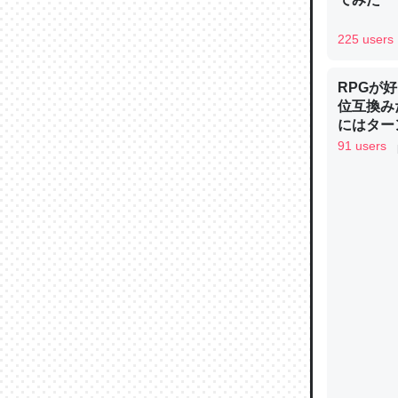
─ニュース
225 users
RPGが
位互換み
論文では
にはター
は」とあ
り考えら
91 users
制の良さ
チンを強
しい→「
─ニュース
を推したい
これを元
類だと殻
─ニュース