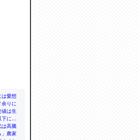
064121
ずっと前
ど分かり
分はエビ