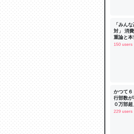
「みんな
対」 消
論文では
重論と本
は」とあ
イン
150 users
チンを強
─ニュース
かつて６
これを元
行部数が
類だと殻
０万部超
229 users
─ニュース