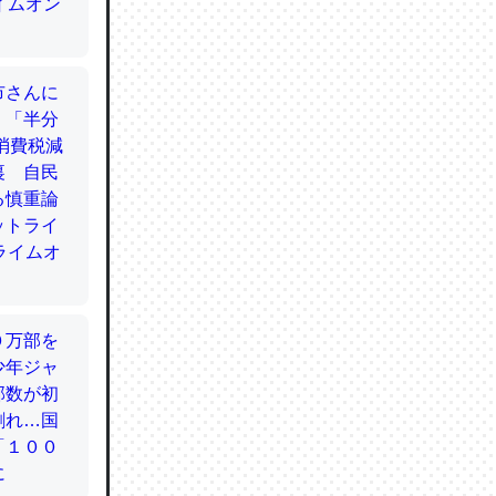
てるので
使わずキ
…。腹足