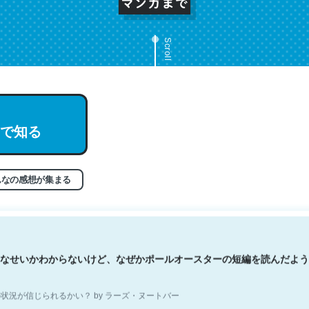
Scroll
文。彼はとてもクレバーなんだろうなと凄く思う。英語少しでも読める
で知る
分はこの流れ好き。Let’s Fucking Go. Then Covid hit. Shit.
状況が信じられるかい？ by ラーズ・ヌートバー
んなの感想が集まる
なせいかわからないけど、なぜかポールオースターの短編を読んだよう
状況が信じられるかい？ by ラーズ・ヌートバー