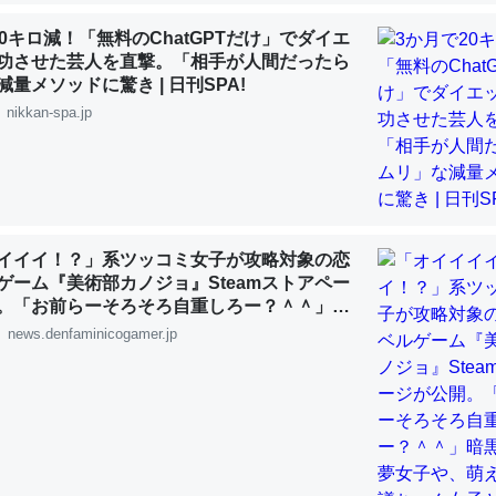
20キロ減！「無料のChatGPTだけ」でダイエ
功させた芸人を直撃。「相手が人間だったら
choを実家に置いて４年。でたまに覗いてる。ぼちぼちRingも置こう
量メソッドに驚き | 日刊SPA!
、Googleマップで位置情報を共有してる。電池残量や充電中かが分か
nikkan-spa.jp
きてるなって分かる。
INEするくらいだった遠方の父67歳と僕。ITツール導入でコミュニケーションが劇
ni by LIFULL介護
イイイ！？」系ツッコミ女子が攻略対象の恋
ゲーム『美術部カノジョ』Steamストアペー
。「お前らーそろそろ自重しろー？＾＾」暗
じ理由でEcho Show 8を設定中でした。PrimeとかSpotifyを支払
夢女子や、萌え声不思議ちゃん女子と青春を
news.denfaminicogamer.jp
生で親と会える残り時間を日数にすると1週間とかの人が多いそうだけ
00倍以上に伸ばす効果があるはず……
INEするくらいだった遠方の父67歳と僕。ITツール導入でコミュニケーションが劇
ni by LIFULL介護