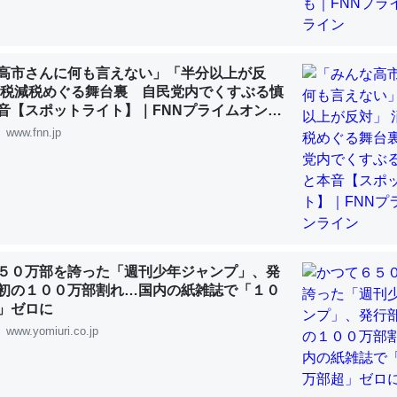
高市さんに何も言えない」「半分以上が反
費税減税めぐる舞台裏 自民党内でくすぶる慎
「淡水はカルシウムも酸素も不足してて両方に不利だから両方が拮抗し
音【スポットライト】｜FNNプライムオンラ
って面白い。海にいる鋏角類（カブトガニ・ウミグモ）はカルシウムを
www.fnn.jp
化してる筈だが、酵素が違うのか？
 :: 【研究発表】昆虫学の大問題＝「昆虫はなぜ海にいないのか」に関する新仮説
５０万部を誇った「週刊少年ジャンプ」、発
に考えるとカルシウムを大量に使う脊椎動物と貝類は苦労してるんだな
初の１００万部割れ…国内の紙雑誌で「１０
を無くしてナメクジになったり努力してるし。
」ゼロに
www.yomiuri.co.jp
 :: 【研究発表】昆虫学の大問題＝「昆虫はなぜ海にいないのか」に関する新仮説