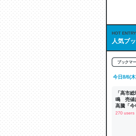
な良記事。/続
─GPTの仕
HOT ENTRY
人気ブッ
これは良
の伏線」
ブックマ
やすく強
今日8/6
─GPTの仕
「高市総
鳴 売値
高騰「今
ン
270 users
昆虫って
の600
─ニュース