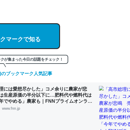
編来た https://isobe324649.hatenablog.com/entry/2023/03/27/
組みと限界についての考察（１） - conceptualization
クマークで知る
記事。32768トークンだと英語小説100ページ分くらい。小説でいう「
は回収されないけど、短期記憶というには多い分量。進化すればするほ
ークが集まった今日の話題をチェック！
くなりそう
(木)のブックマーク人気記事
組みと限界についての考察（１） - conceptualization
理には愛想尽かした」コメ余りに農家が悲
は生産原価の半分以下に…肥料代や燃料代は
年でやめる」農家も｜FNNプライムオンライ
www.fnn.jp
カルシウム少ないのか。知らんかった。調べたらコオロギのカルシウム
分の1程度。
 :: 【研究発表】昆虫学の大問題＝「昆虫はなぜ海にいないのか」に関する新仮説