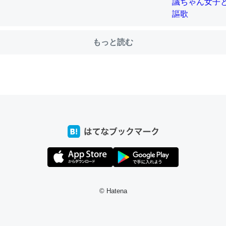
前ぐらいに祖母の家に設置した。ポケットWifiみたいなのでネット環境
xaしか使わないので回線代ほとんどかからないですよ。参考：
もっと読む
/toyoshi.hatenablog.com/entry/2019/05/15/180534
INEするくらいだった遠方の父67歳と僕。ITツール導入でコミュニケーションが劇
ni by LIFULL介護
う。/早速夕食に作った！本当にスナップえんどうが止まらなくなった
が結構効いてるので、気になる場合はにんにくだけ加熱してから加えた
ダーで代用してもいいかも。
止まらなくなる南フランス発祥の万能ソース「アイオリソース」の作り方をビストロ
いてみた - メシ通 | ホットペッパーグルメ
© Hatena