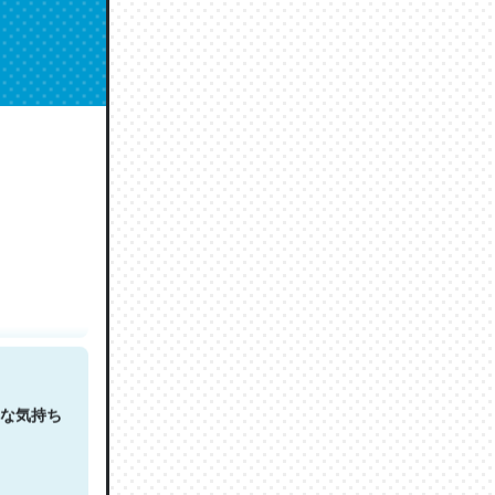
人は原文
な気持ち