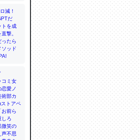
かと画策
るのでこ
的に変化し
う孝行もで
ど、それ
的に変化し