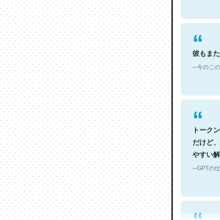
彼もまた
─今のこの
トークン
だけど、
やすい解
─GPTの仕
何気にC