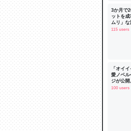
3か月で
ットを成
ウチもE
ムリ」な減
中。あと
115 users
れ見て生
─たまにL
た｜tayori
「オイイ
愛ノベル
ジが公開
ちょうど同
黒微笑の
100 users
きる。一
謳歌
を実質1
─たまにL
た｜tayori