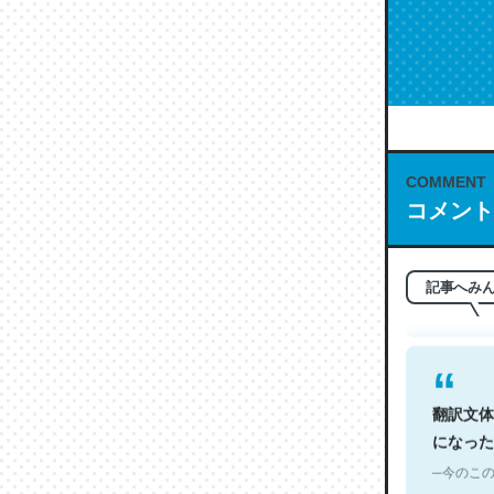
COMMENT
これは名
コメント
もお勧め。自
─今のこの
記事へみ
翻訳文体
になった
─今のこの