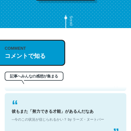
う。英語少しでも読める人は原文もお勧め。自分はこの流
れ好き。Let’s Fucking Go. Then Covid hit. Shit.
Scroll
─今のこの状況が信じられるかい？ by ラーズ・ヌートバー
COMMENT
コメントで知る
翻訳文体なせいかわからないけど、なぜかポールオースタ
ーの短編を読んだような気持ちになった
─今のこの状況が信じられるかい？ by ラーズ・ヌートバー
記事へみんなの感想が集まる
彼もまた「努力できる才能」があるんだなあ
─今のこの状況が信じられるかい？ by ラーズ・ヌートバー