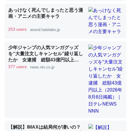
あっけなく死んでしまったと思う漫
画・アニメの主要キャラ
論文では「淡水はカルシウムも酸素も不足してて両方に不
利だから両方が拮抗してるのでは」とあって面白い。海に
253 users
anond.hatelabo.jp
いる鋏角類（カブトガニ・ウミグモ）はカルシウムを使わ
ずキチンを強化してる筈だが、酵素が違うのか？
少年ジャンプの人気マンガグッズ
─ニュース :: 【研究発表】昆虫学の大問題＝「昆虫はなぜ海にいな
を“大量注文しキャンセル”繰り返し
いのか」に関する新仮説
たか 女逮捕 総額43億円以上
（2026年8月6日掲載）｜日テレ
377 users
news.ntv.co.jp
NEWS NNN
これを元に考えるとカルシウムを大量に使う脊椎動物と貝
類は苦労してるんだな…。腹足類だと殻を無くしてナメク
ジになったり努力してるし。
─ニュース :: 【研究発表】昆虫学の大問題＝「昆虫はなぜ海にいな
いのか」に関する新仮説
【解説】IMAXは結局何が凄いの？