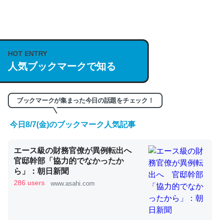
これは良記事。32768トークンだと英語小説100ページ分
HOT ENTRY
くらい。小説でいう「ずっと前の伏線」は回収されないけ
人気ブックマークで知る
ど、短期記憶というには多い分量。進化すればするほど分
かりやすく強くなりそう
─GPTの仕組みと限界についての考察（１） - conceptualization
ブックマークが集まった今日の話題をチェック！
今日8/7(金)のブックマーク人気記事
エース級の財務官僚が異例転出へ
昆虫ってカルシウム少ないのか。知らんかった。調べたら
官邸幹部「協力的でなかったか
ら」：朝日新聞
コオロギのカルシウム分はエビの600分の1程度。
286 users
www.asahi.com
─ニュース :: 【研究発表】昆虫学の大問題＝「昆虫はなぜ海にいな
いのか」に関する新仮説