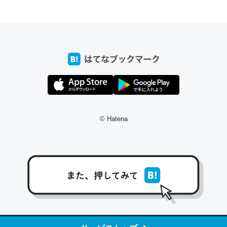
コミュニケーションが劇的に変化した｜tayorini by LIFULL介護
私も3年前ぐらいに祖母の家に設置した。ポケットWifiみ
たいなのでネット環境作ったけどAlexaしか使わないので
回線代ほとんどかからないですよ。参考：
https://toyoshi.hatenablog.com/entry/2019/05/15/1805
© Hatena
34
─たまにLINEするくらいだった遠方の父67歳と僕。ITツール導入で
コミュニケーションが劇的に変化した｜tayorini by LIFULL介護
これ作ろう。/早速夕食に作った！本当にスナップえんどう
が止まらなくなった…！生のにんにくが結構効いてるの