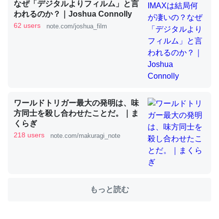
なぜ「デジタルよりフィルム」と言
われるのか？｜Joshua Connolly
62 users
note.com/joshua_film
ウチもEchoを実家に置いて４年。でたまに覗いてる。ぼ
ちぼちRingも置こうかと画策中。あと、Googleマップで
位置情報を共有してる。電池残量や充電中かが分かるので
これ見て生きてるなって分かる。
─たまにLINEするくらいだった遠方の父67歳と僕。ITツール導入で
コミュニケーションが劇的に変化した｜tayorini by LIFULL介護
ワールドトリガー最大の発明は、味
方同士を殺し合わせたことだ。｜ま
くらぎ
218 users
note.com/makuragi_note
ちょうど同じ理由でEcho Show 8を設定中でした。Prime
とかSpotifyを支払う孝行もできる。一生で親と会える残
り時間を日数にすると1週間とかの人が多いそうだけど、
もっと読む
それを実質100倍以上に伸ばす効果があるはず……
─たまにLINEするくらいだった遠方の父67歳と僕。ITツール導入で