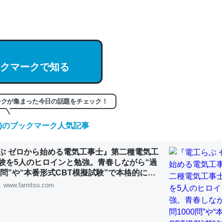
hatGPTの仕組み、特に「トークン」について解説してる記事が少ない
編来た https://isobe324649.hatenablog.com/entry/2023/03/27/
組みと限界についての考察（１） - conceptualization
クマークで知る
記事。32768トークンだと英語小説100ページ分くらい。小説でいう「
ークが集まった今日の話題をチェック！
は回収されないけど、短期記憶というには多い分量。進化すればするほ
くなりそう
(土)のブックマーク人気記事
組みと限界についての考察（１） - conceptualization
ぶ ゼロから始める電気工事士』第二種電気工
験を5人のヒロインと勉強。青春しながら“過
00問”や“本番形式CBT模擬試験”で本格的に学
ルゲーム | ゲーム・エンタメ最新情報のファミ
www.famitsu.com
カルシウム少ないのか。知らんかった。調べたらコオロギのカルシウム
分の1程度。