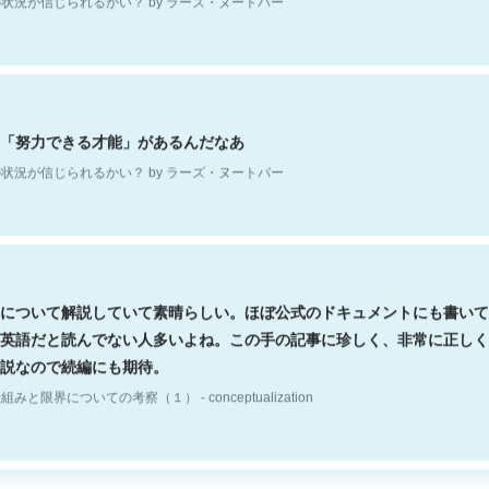
「努力できる才能」があるんだなあ
状況が信じられるかい？ by ラーズ・ヌートバー
について解説していて素晴らしい。ほぼ公式のドキュメントにも書いて
英語だと読んでない人多いよね。この手の記事に珍しく、非常に正しく
説なので続編にも期待。
組みと限界についての考察（１） - conceptualization