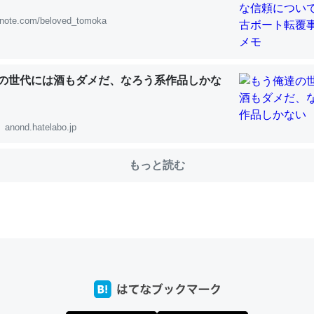
note.com/beloved_tomoka
choを実家に置いて４年。でたまに覗いてる。ぼちぼちRingも置こう
、Googleマップで位置情報を共有してる。電池残量や充電中かが分か
の世代には酒もダメだ、なろう系作品しかな
きてるなって分かる。
INEするくらいだった遠方の父67歳と僕。ITツール導入でコミュニケーションが劇
ni by LIFULL介護
anond.hatelabo.jp
もっと読む
じ理由でEcho Show 8を設定中でした。PrimeとかSpotifyを支払
生で親と会える残り時間を日数にすると1週間とかの人が多いそうだけ
00倍以上に伸ばす効果があるはず……
INEするくらいだった遠方の父67歳と僕。ITツール導入でコミュニケーションが劇
ni by LIFULL介護