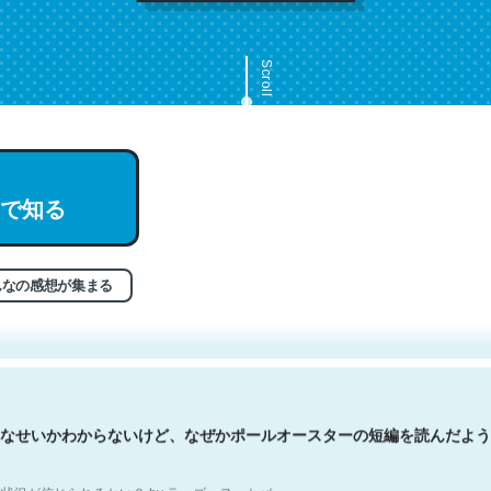
Scroll
で知る
文。彼はとてもクレバーなんだろうなと凄く思う。英語少しでも読める
分はこの流れ好き。Let’s Fucking Go. Then Covid hit. Shit.
状況が信じられるかい？ by ラーズ・ヌートバー
んなの感想が集まる
なせいかわからないけど、なぜかポールオースターの短編を読んだよう
状況が信じられるかい？ by ラーズ・ヌートバー