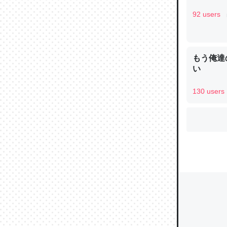
92 users
ウチもE
中。あと
もう俺達
れ見て生
い
─たまにL
た｜tayori
130 users
ちょうど同
きる。一
を実質1
─たまにL
た｜tayori