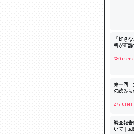
─ニュース
「好きな
論文では
答が正論
は」とあ
チンを強
380 users
─ニュース
第一回 
の読みも
これを元
277 users
類だと殻
─ニュース
調査報告
いて｜辺