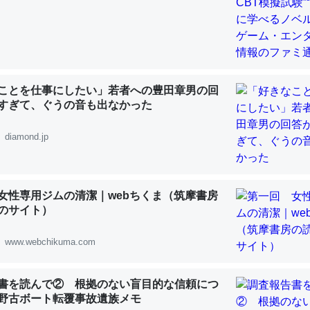
 :: 【研究発表】昆虫学の大問題＝「昆虫はなぜ海にいないのか」に関する新仮説
ことを仕事にしたい」若者への豊田章男の回
「淡水はカルシウムも酸素も不足してて両方に不利だから両方が拮抗し
すぎて、ぐうの音も出なかった
って面白い。海にいる鋏角類（カブトガニ・ウミグモ）はカルシウムを
化してる筈だが、酵素が違うのか？
diamond.jp
 :: 【研究発表】昆虫学の大問題＝「昆虫はなぜ海にいないのか」に関する新仮説
女性専用ジムの清潔｜webちくま（筑摩書房
のサイト）
に考えるとカルシウムを大量に使う脊椎動物と貝類は苦労してるんだな
www.webchikuma.com
を無くしてナメクジになったり努力してるし。
 :: 【研究発表】昆虫学の大問題＝「昆虫はなぜ海にいないのか」に関する新仮説
書を読んで② 根拠のない盲目的な信頼につ
野古ボート転覆事故遺族メモ