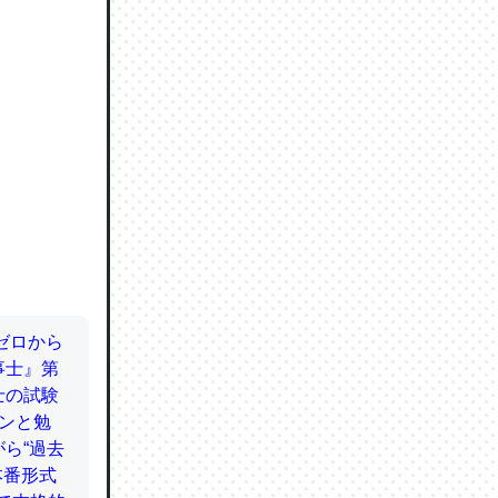
ので貴重
064121
ずっと前
ど分かり
分はエビ