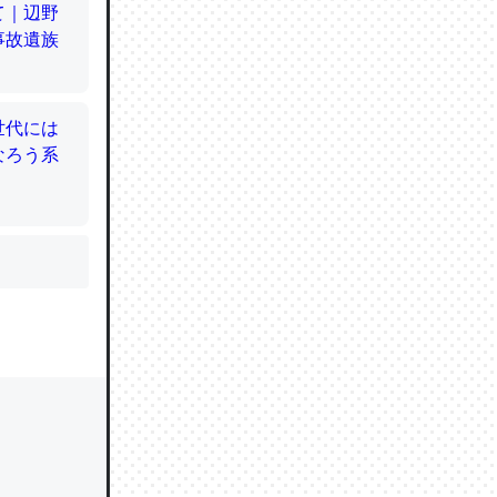
かと画策
るのでこ
的に変化し
う孝行もで
ど、それ
的に変化し