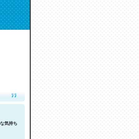
人は原文
な気持ち