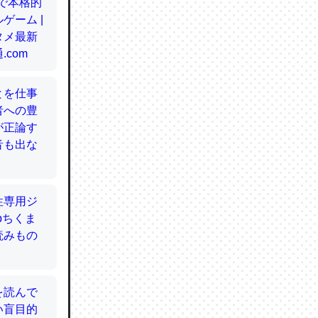
てるので
使わずキ
…。腹足