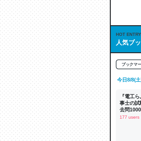
何気にC
な良記事。/続
─GPTの仕
HOT ENTRY
人気ブッ
これは良
ブックマ
の伏線」
やすく強
今日8/8
─GPTの仕
『電工ら
事士の試
去問10
べるノベ
177 users
通.com
昆虫って
の600