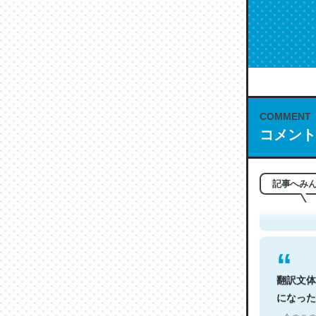
COMMENT
コメント
これは名
もお勧め。自
─今のこの
記事へみ
翻訳文体
になった
─今のこの