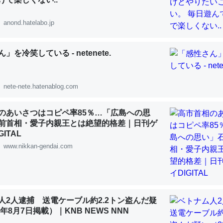
 :: 【研究発表】昆虫学の大問題＝「昆虫はなぜ海にいないのか」に関する新仮説
anond.hatelabo.jp
」を冷笑している - netenete.
「淡水はカルシウムも酸素も不足してて両方に不利だから両方が拮抗し
って面白い。海にいる鋏角類（カブトガニ・ウミグモ）はカルシウムを
nete-nete.hatenablog.com
化してる筈だが、酵素が違うのか？
 :: 【研究発表】昆虫学の大問題＝「昆虫はなぜ海にいないのか」に関する新仮説
のあいさつはコピペ率85％…「広島への思
前首相・愛子内親王とは絶望的格差｜日刊ゲ
ITAL
www.nikkan-gendai.com
に考えるとカルシウムを大量に使う脊椎動物と貝類は苦労してるんだな
を無くしてナメクジになったり努力してるし。
人2人逮捕 送電ケーブル約2.2トン盗んだ疑
 :: 【研究発表】昆虫学の大問題＝「昆虫はなぜ海にいないのか」に関する新仮説
6年8月7日掲載）｜KNB NEWS NNN