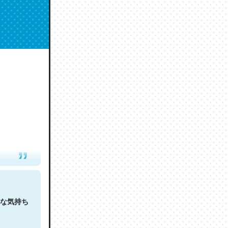
人は原文
な気持ち