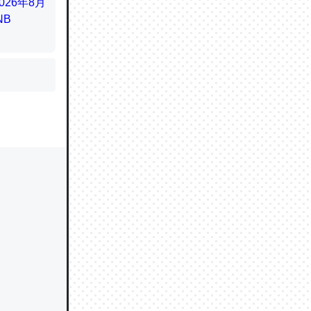
かと画策
るのでこ
的に変化し
う孝行もで
ど、それ
的に変化し