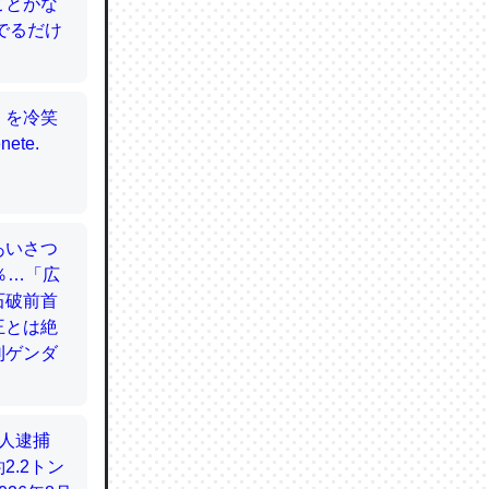
てるので
使わずキ
…。腹足