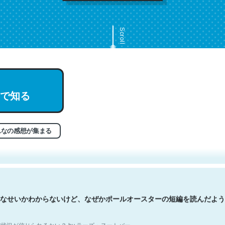
Scroll
で知る
文。彼はとてもクレバーなんだろうなと凄く思う。英語少しでも読める
分はこの流れ好き。Let’s Fucking Go. Then Covid hit. Shit.
状況が信じられるかい？ by ラーズ・ヌートバー
んなの感想が集まる
なせいかわからないけど、なぜかポールオースターの短編を読んだよう
状況が信じられるかい？ by ラーズ・ヌートバー