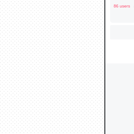
86 users
ウチもE
中。あと
れ見て生
─たまにL
た｜tayori
ちょうど同
きる。一
を実質1
─たまにL
た｜tayori