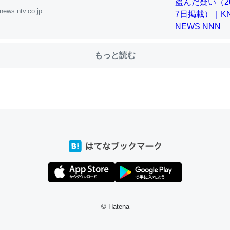
news.ntv.co.jp
choを実家に置いて４年。でたまに覗いてる。ぼちぼちRingも置こう
、Googleマップで位置情報を共有してる。電池残量や充電中かが分か
もっと読む
きてるなって分かる。
INEするくらいだった遠方の父67歳と僕。ITツール導入でコミュニケーションが劇
ni by LIFULL介護
じ理由でEcho Show 8を設定中でした。PrimeとかSpotifyを支払
生で親と会える残り時間を日数にすると1週間とかの人が多いそうだけ
00倍以上に伸ばす効果があるはず……
INEするくらいだった遠方の父67歳と僕。ITツール導入でコミュニケーションが劇
ni by LIFULL介護
© Hatena