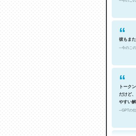
彼もまた
─今のこの
トークン
だけど、
やすい解
─GPTの仕