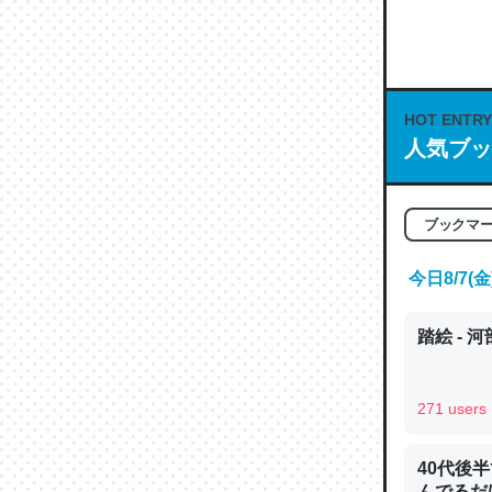
何気にC
な良記事。/続
─GPTの仕
HOT ENTRY
人気ブッ
これは良
ブックマ
の伏線」
今日8/7
やすく強
─GPTの仕
踏絵 - 
271 users
昆虫って
40代後
の600
んでるだ