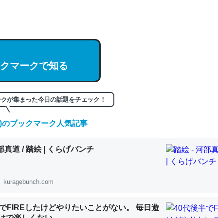
hatGPTの仕組み、特に「トークン」について解説してる記事が少ない
編来た https://isobe324649.hatenablog.com/entry/2023/03/27/
組みと限界についての考察（１） - conceptualization
クマークで知る
記事。32768トークンだと英語小説100ページ分くらい。小説でいう「
ークが集まった今日の話題をチェック！
は回収されないけど、短期記憶というには多い分量。進化すればするほ
(金)のブックマーク人気記事
くなりそう
組みと限界についての考察（１） - conceptualization
河部真道 / 踏絵 | くらげバンチ
kuragebunch.com
カルシウム少ないのか。知らんかった。調べたらコオロギのカルシウム
半でFIREしたけどやりたいことがない。 毎日遊
分の1程度。
けで楽しくない..