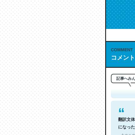
COMMENT
コメント
これは名
もお勧め。自
─今のこの
記事へみ
翻訳文体
になった
─今のこの