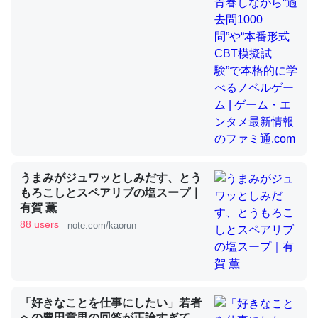
昆虫ってカルシウム少ないのか。知らんかった。調べたら
コオロギのカルシウム分はエビの600分の1程度。
─ニュース :: 【研究発表】昆虫学の大問題＝「昆虫はなぜ海にいな
いのか」に関する新仮説
うまみがジュワッとしみだす、とう
論文では「淡水はカルシウムも酸素も不足してて両方に不
もろこしとスペアリブの塩スープ｜
利だから両方が拮抗してるのでは」とあって面白い。海に
有賀 薫
88 users
いる鋏角類（カブトガニ・ウミグモ）はカルシウムを使わ
note.com/kaorun
ずキチンを強化してる筈だが、酵素が違うのか？
─ニュース :: 【研究発表】昆虫学の大問題＝「昆虫はなぜ海にいな
いのか」に関する新仮説
「好きなことを仕事にしたい」若者
への豊田章男の回答が正論すぎて、