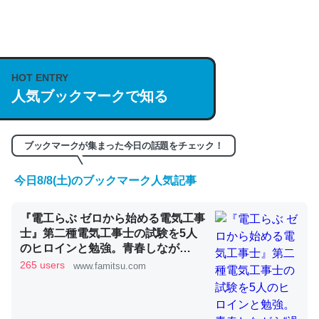
何気にChatGPTの仕組み、特に「トークン」について解
説してる記事が少ないので貴重な良記事。/続編来た
https://isobe324649.hatenablog.com/entry/2023/03/27
HOT ENTRY
/064121
人気ブックマークで知る
─GPTの仕組みと限界についての考察（１） - conceptualization
ブックマークが集まった今日の話題をチェック！
今日8/8(土)のブックマーク人気記事
これは良記事。32768トークンだと英語小説100ページ分
『電工らぶ ゼロから始める電気工事
くらい。小説でいう「ずっと前の伏線」は回収されないけ
士』第二種電気工事士の試験を5人
ど、短期記憶というには多い分量。進化すればするほど分
のヒロインと勉強。青春しなが
かりやすく強くなりそう
ら“過去問1000問”や“本番形式CBT
265 users
www.famitsu.com
模擬試験”で本格的に学べるノベル
─GPTの仕組みと限界についての考察（１） - conceptualization
ゲーム | ゲーム・エンタメ最新情報
のファミ通.com