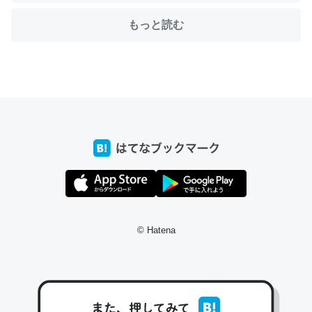
もっと読む
ちょうど同じ理由でEcho Show 8を設定中でした。Prime
とかSpotifyを支払う孝行もできる。一生で親と会える残
り時間を日数にすると1週間とかの人が多いそうだけど、
それを実質100倍以上に伸ばす効果があるはず……
─たまにLINEするくらいだった遠方の父67歳と僕。ITツール導入で
コミュニケーションが劇的に変化した｜tayorini by LIFULL介護
私も3年前ぐらいに祖母の家に設置した。ポケットWifiみ
© Hatena
たいなのでネット環境作ったけどAlexaしか使わないので
回線代ほとんどかからないですよ。参考：
https://toyoshi.hatenablog.com/entry/2019/05/15/1805
34