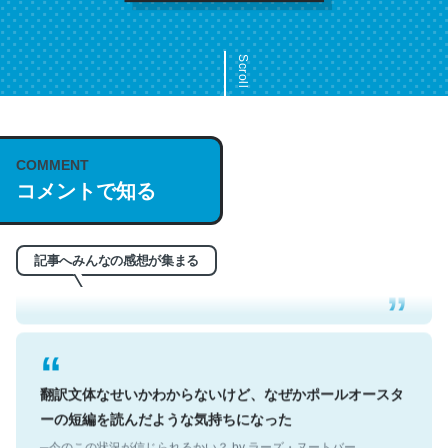
Scroll
COMMENT
これは名文。彼はとてもクレバーなんだろうなと凄く思
コメントで知る
う。英語少しでも読める人は原文もお勧め。自分はこの流
れ好き。Let’s Fucking Go. Then Covid hit. Shit.
─今のこの状況が信じられるかい？ by ラーズ・ヌートバー
記事へみんなの感想が集まる
翻訳文体なせいかわからないけど、なぜかポールオースタ
ーの短編を読んだような気持ちになった
─今のこの状況が信じられるかい？ by ラーズ・ヌートバー