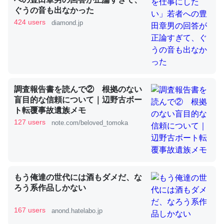
ぐうの音も出なかった
424 users
diamond.jp
これを元に考えるとカルシウムを大量に使う脊椎動物と貝
類は苦労してるんだな…。腹足類だと殻を無くしてナメク
ジになったり努力してるし。
─ニュース :: 【研究発表】昆虫学の大問題＝「昆虫はなぜ海にいな
いのか」に関する新仮説
調査報告書を読んで② 根拠のない
盲目的な信頼について｜辺野古ボー
ト転覆事故遺族メモ
127 users
note.com/beloved_tomoka
ウチもEchoを実家に置いて４年。でたまに覗いてる。ぼ
ちぼちRingも置こうかと画策中。あと、Googleマップで
位置情報を共有してる。電池残量や充電中かが分かるので
もう俺達の世代には酒もダメだ、な
これ見て生きてるなって分かる。
ろう系作品しかない
─たまにLINEするくらいだった遠方の父67歳と僕。ITツール導入で
コミュニケーションが劇的に変化した｜tayorini by LIFULL介護
167 users
anond.hatelabo.jp