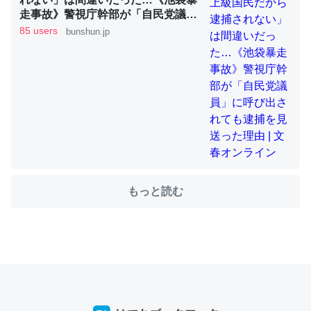
走事故》警視庁幹部が「自民党議
員」に呼び出されても逮捕を見送っ
85 users
bunshun.jp
た理由 | 文春オンライン
ちょうど同じ理由でEcho Show 8を設定中でした。Prime
とかSpotifyを支払う孝行もできる。一生で親と会える残
り時間を日数にすると1週間とかの人が多いそうだけど、
それを実質100倍以上に伸ばす効果があるはず……
─たまにLINEするくらいだった遠方の父67歳と僕。ITツール導入で
コミュニケーションが劇的に変化した｜tayorini by LIFULL介護
もっと読む
私も3年前ぐらいに祖母の家に設置した。ポケットWifiみ
たいなのでネット環境作ったけどAlexaしか使わないので
回線代ほとんどかからないですよ。参考：
https://toyoshi.hatenablog.com/entry/2019/05/15/1805
34