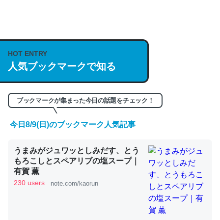
何気にChatGPTの仕組み、特に「トークン」について解
説してる記事が少ないので貴重な良記事。/続編来た
https://isobe324649.hatenablog.com/entry/2023/03/27
HOT ENTRY
人気ブックマークで知る
/064121
─GPTの仕組みと限界についての考察（１） - conceptualization
ブックマークが集まった今日の話題をチェック！
今日8/9(日)のブックマーク人気記事
これは良記事。32768トークンだと英語小説100ページ分
うまみがジュワッとしみだす、とう
くらい。小説でいう「ずっと前の伏線」は回収されないけ
もろこしとスペアリブの塩スープ｜
ど、短期記憶というには多い分量。進化すればするほど分
有賀 薫
かりやすく強くなりそう
230 users
note.com/kaorun
─GPTの仕組みと限界についての考察（１） - conceptualization