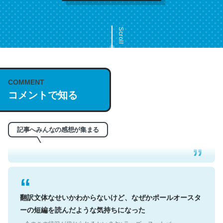
Scroll
COMMENT
これは名文。彼はとてもクレバーなんだろうなと凄く思
コメントで知る
う。英語少しでも読める人は原文もお勧め。自分はこの流
れ好き。Let’s Fucking Go. Then Covid hit. Shit.
─今のこの状況が信じられるかい？ by ラーズ・ヌートバー
記事へみんなの感想が集まる
翻訳文体なせいかわからないけど、なぜかポールオースタ
ーの短編を読んだような気持ちになった
─今のこの状況が信じられるかい？ by ラーズ・ヌートバー