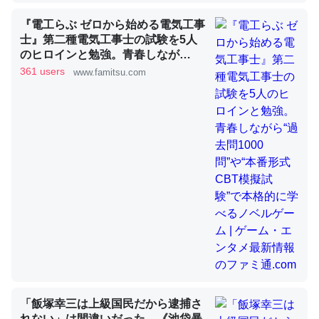
『電工らぶ ゼロから始める電気工事
士』第二種電気工事士の試験を5人
これを元に考えるとカルシウムを大量に使う脊椎動物と貝
のヒロインと勉強。青春しなが
類は苦労してるんだな…。腹足類だと殻を無くしてナメク
ら“過去問1000問”や“本番形式CBT
361 users
www.famitsu.com
ジになったり努力してるし。
模擬試験”で本格的に学べるノベル
ゲーム | ゲーム・エンタメ最新情報
─ニュース :: 【研究発表】昆虫学の大問題＝「昆虫はなぜ海にいな
のファミ通.com
いのか」に関する新仮説
ウチもEchoを実家に置いて４年。でたまに覗いてる。ぼ
ちぼちRingも置こうかと画策中。あと、Googleマップで
位置情報を共有してる。電池残量や充電中かが分かるので
これ見て生きてるなって分かる。
─たまにLINEするくらいだった遠方の父67歳と僕。ITツール導入で
コミュニケーションが劇的に変化した｜tayorini by LIFULL介護
「飯塚幸三は上級国民だから逮捕さ
れない」は間違いだった…《池袋暴