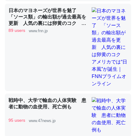
日本のマヨネーズが世界を魅了
「ソース類」の輸出額が過去最高を
昆虫ってカルシウム少ないのか。知らんかった。調べたら
更新 人気の裏には卵黄のコク ア
メリカでは“日本風”が誕生｜FNNプ
コオロギのカルシウム分はエビの600分の1程度。
89 users
www.fnn.jp
ライムオンライン
─ニュース :: 【研究発表】昆虫学の大問題＝「昆虫はなぜ海にいな
いのか」に関する新仮説
論文では「淡水はカルシウムも酸素も不足してて両方に不
利だから両方が拮抗してるのでは」とあって面白い。海に
いる鋏角類（カブトガニ・ウミグモ）はカルシウムを使わ
戦時中、大学で輸血の人体実験 患
ずキチンを強化してる筈だが、酵素が違うのか？
者に動物の血使用、死亡例も
─ニュース :: 【研究発表】昆虫学の大問題＝「昆虫はなぜ海にいな
いのか」に関する新仮説
95 users
www.47news.jp