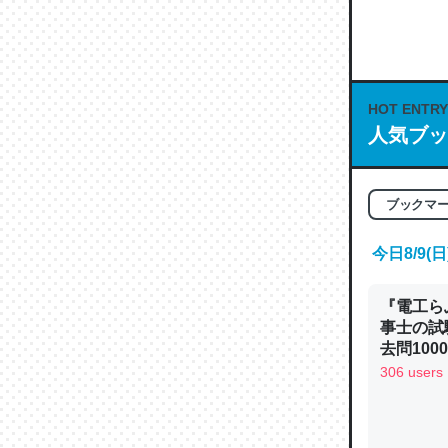
何気にC
な良記事。/続
─GPTの仕
HOT ENTRY
人気ブッ
これは良
ブックマ
の伏線」
やすく強
今日8/9
─GPTの仕
『電工ら
事士の試
去問10
べるノベ
306 users
通.com
昆虫って
の600