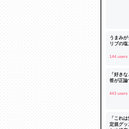
─ニュース
うまみが
論文では
リブの塩
は」とあ
チンを強
144 users
─ニュース
「好きな
答が正論
443 users
これを元
類だと殻
─ニュース
「これは
定規グッ