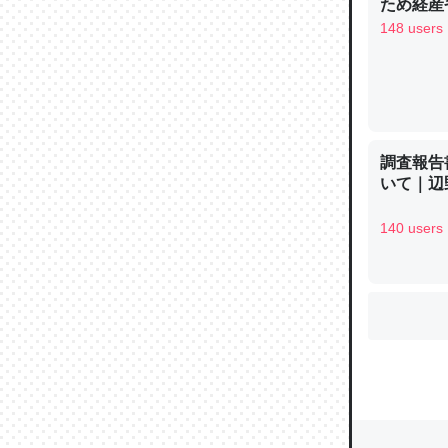
ため経産
148 users
ウチもE
中。あと
れ見て生
─たまにL
調査報告
た｜tayori
いて｜辺
140 users
ちょうど同
きる。一
を実質1
─たまにL
た｜tayori