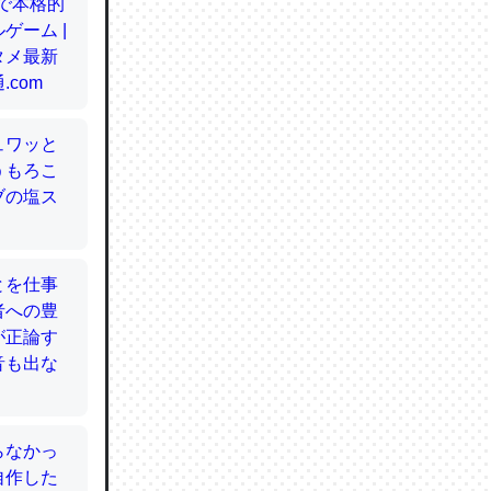
てるので
使わずキ
…。腹足