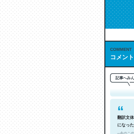
COMMENT
コメント
これは名
もお勧め。自
─今のこの
記事へみ
翻訳文体
になった
─今のこの