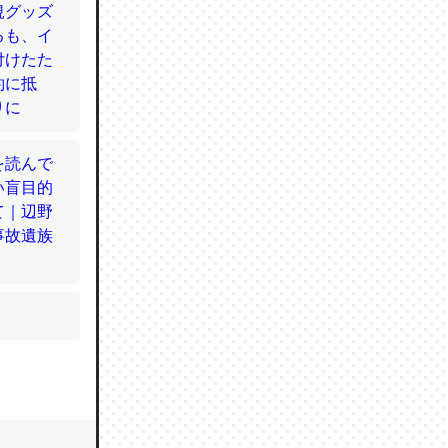
かと画策
るのでこ
的に変化し
う孝行もで
ど、それ
的に変化し