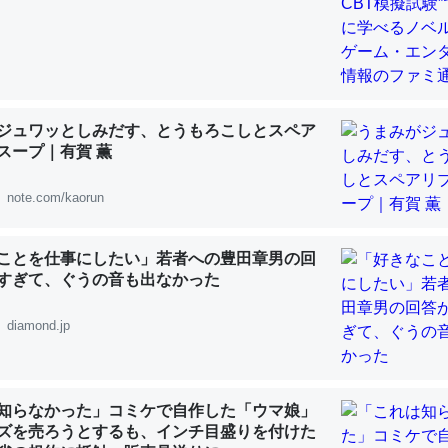
 :: 【研究発表】昆虫学の大問題＝「昆虫はなぜ海にいないのか」に関する新仮説
ジュワッとしみだす、とうもろこしとスペア
「淡水はカルシウムも酸素も不足してて両方に不利だから両方が拮抗し
スープ｜有賀 薫
って面白い。海にいる鋏角類（カブトガニ・ウミグモ）はカルシウムを
化してる筈だが、酵素が違うのか？
note.com/kaorun
 :: 【研究発表】昆虫学の大問題＝「昆虫はなぜ海にいないのか」に関する新仮説
ことを仕事にしたい」若者への豊田章男の回
すぎて、ぐうの音も出なかった
diamond.jp
に考えるとカルシウムを大量に使う脊椎動物と貝類は苦労してるんだな
を無くしてナメクジになったり努力してるし。
 :: 【研究発表】昆虫学の大問題＝「昆虫はなぜ海にいないのか」に関する新仮説
知らなかった」コミケで自作した「ウマ娘」
ズを売ろうとするも、インチ目盛りを付けた