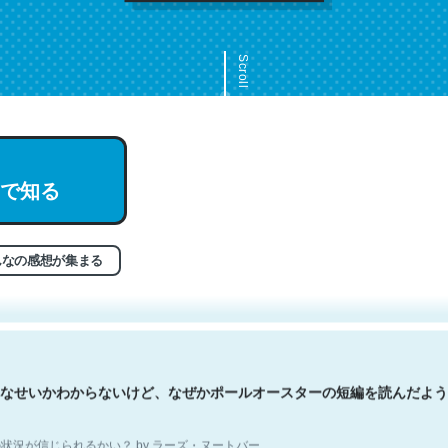
Scroll
で知る
文。彼はとてもクレバーなんだろうなと凄く思う。英語少しでも読める
分はこの流れ好き。Let’s Fucking Go. Then Covid hit. Shit.
状況が信じられるかい？ by ラーズ・ヌートバー
んなの感想が集まる
なせいかわからないけど、なぜかポールオースターの短編を読んだよう
状況が信じられるかい？ by ラーズ・ヌートバー