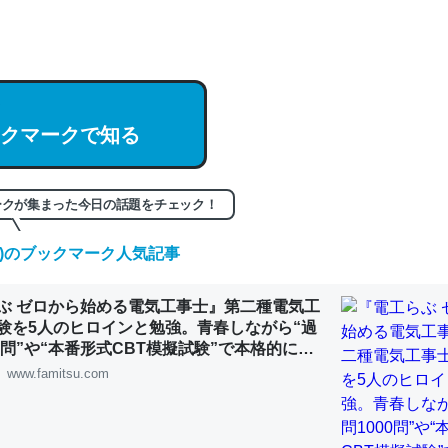
hatGPTの仕組み、特に「トークン」について解説してる記事が少ない
編来た https://isobe324649.hatenablog.com/entry/2023/03/27/
組みと限界についての考察（１） - conceptualization
クマークで知る
記事。32768トークンだと英語小説100ページ分くらい。小説でいう「
ークが集まった今日の話題をチェック！
は回収されないけど、短期記憶というには多い分量。進化すればするほ
くなりそう
(日)のブックマーク人気記事
組みと限界についての考察（１） - conceptualization
ぶ ゼロから始める電気工事士』第二種電気工
験を5人のヒロインと勉強。青春しながら“過
00問”や“本番形式CBT模擬試験”で本格的に学
ルゲーム | ゲーム・エンタメ最新情報のファミ
www.famitsu.com
カルシウム少ないのか。知らんかった。調べたらコオロギのカルシウム
分の1程度。