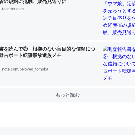
省の規約に抵触、販売見送りに
togetter.com
choを実家に置いて４年。でたまに覗いてる。ぼちぼちRingも置こう
、Googleマップで位置情報を共有してる。電池残量や充電中かが分か
きてるなって分かる。
INEするくらいだった遠方の父67歳と僕。ITツール導入でコミュニケーションが劇
書を読んで② 根拠のない盲目的な信頼につ
ni by LIFULL介護
野古ボート転覆事故遺族メモ
note.com/beloved_tomoka
じ理由でEcho Show 8を設定中でした。PrimeとかSpotifyを支払
もっと読む
生で親と会える残り時間を日数にすると1週間とかの人が多いそうだけ
00倍以上に伸ばす効果があるはず……
INEするくらいだった遠方の父67歳と僕。ITツール導入でコミュニケーションが劇
ni by LIFULL介護