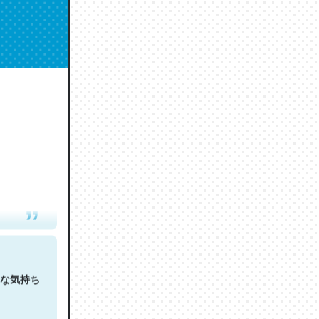
人は原文
な気持ち