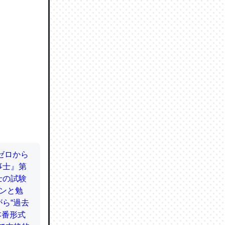
ので貴重
064121
ずっと前
ど分かり
分はエビ