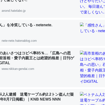
 :: 【研究発表】昆虫学の大問題＝「昆虫はなぜ海にいないのか」に関する新仮説
anond.hatelabo.jp
」を冷笑している - netenete.
「淡水はカルシウムも酸素も不足してて両方に不利だから両方が拮抗し
って面白い。海にいる鋏角類（カブトガニ・ウミグモ）はカルシウムを
nete-nete.hatenablog.com
化してる筈だが、酵素が違うのか？
 :: 【研究発表】昆虫学の大問題＝「昆虫はなぜ海にいないのか」に関する新仮説
のあいさつはコピペ率85％…「広島への思
前首相・愛子内親王とは絶望的格差｜日刊ゲ
ITAL
www.nikkan-gendai.com
に考えるとカルシウムを大量に使う脊椎動物と貝類は苦労してるんだな
を無くしてナメクジになったり努力してるし。
 :: 【研究発表】昆虫学の大問題＝「昆虫はなぜ海にいないのか」に関する新仮説
人2人逮捕 送電ケーブル約2.2トン盗んだ疑
6年8月7日掲載）｜KNB NEWS NNN