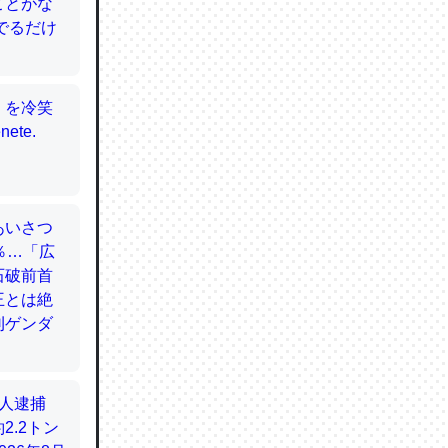
てるので
使わずキ
…。腹足