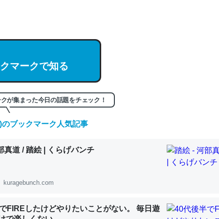
hatGPTの仕組み、特に「トークン」について解説してる記事が少ない
編来た https://isobe324649.hatenablog.com/entry/2023/03/27/
組みと限界についての考察（１） - conceptualization
クマークで知る
記事。32768トークンだと英語小説100ページ分くらい。小説でいう「
ークが集まった今日の話題をチェック！
は回収されないけど、短期記憶というには多い分量。進化すればするほ
くなりそう
(金)のブックマーク人気記事
組みと限界についての考察（１） - conceptualization
河部真道 / 踏絵 | くらげバンチ
kuragebunch.com
カルシウム少ないのか。知らんかった。調べたらコオロギのカルシウム
半でFIREしたけどやりたいことがない。 毎日遊
分の1程度。
けで楽しくない..