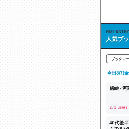
何気にC
な良記事。/続
─GPTの仕
HOT ENTRY
人気ブッ
これは良
ブックマ
の伏線」
やすく強
今日8/7
─GPTの仕
踏絵 - 
271 users
昆虫って
40代後
の600
んでるだ