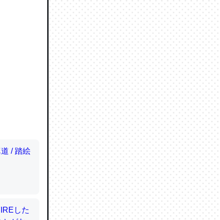
ので貴重
064121
ずっと前
ど分かり
分はエビ