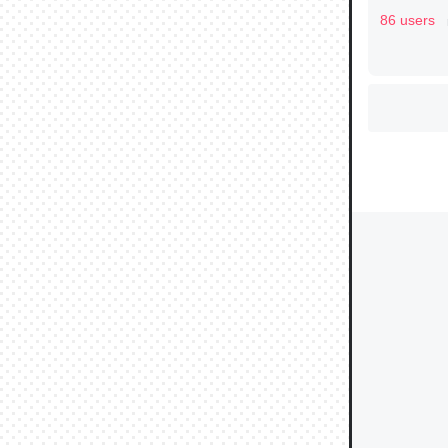
86 users
ウチもE
中。あと
れ見て生
─たまにL
た｜tayori
ちょうど同
きる。一
を実質1
─たまにL
た｜tayori