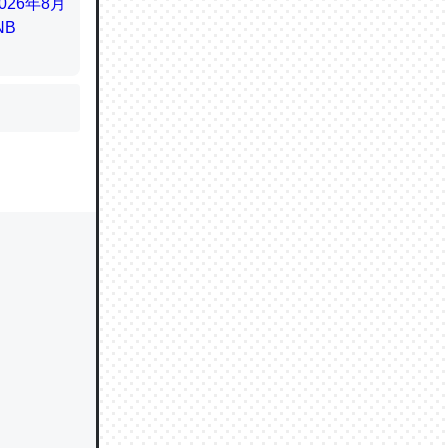
かと画策
るのでこ
的に変化し
う孝行もで
ど、それ
的に変化し