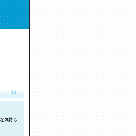
人は原文
な気持ち