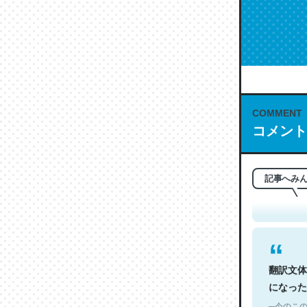
COMMENT
コメント
これは名
もお勧め。自
─今のこの
記事へみ
翻訳文体
になった
─今のこの