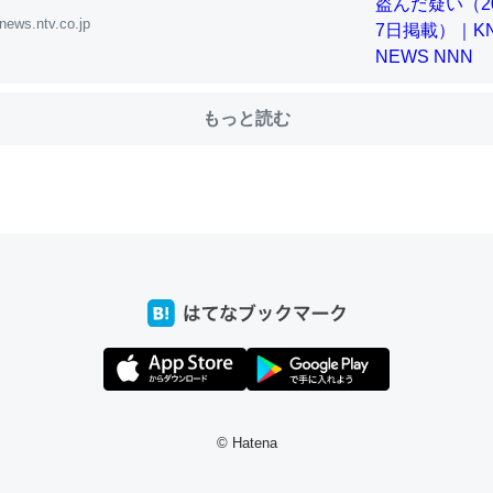
news.ntv.co.jp
choを実家に置いて４年。でたまに覗いてる。ぼちぼちRingも置こう
、Googleマップで位置情報を共有してる。電池残量や充電中かが分か
もっと読む
きてるなって分かる。
INEするくらいだった遠方の父67歳と僕。ITツール導入でコミュニケーションが劇
ni by LIFULL介護
じ理由でEcho Show 8を設定中でした。PrimeとかSpotifyを支払
生で親と会える残り時間を日数にすると1週間とかの人が多いそうだけ
00倍以上に伸ばす効果があるはず……
INEするくらいだった遠方の父67歳と僕。ITツール導入でコミュニケーションが劇
ni by LIFULL介護
© Hatena