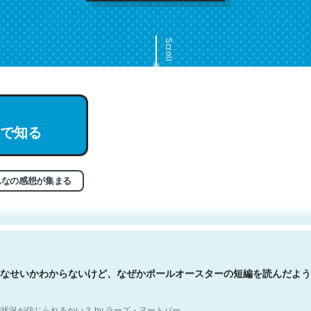
Scroll
で知る
文。彼はとてもクレバーなんだろうなと凄く思う。英語少しでも読める
分はこの流れ好き。Let’s Fucking Go. Then Covid hit. Shit.
状況が信じられるかい？ by ラーズ・ヌートバー
んなの感想が集まる
なせいかわからないけど、なぜかポールオースターの短編を読んだよう
状況が信じられるかい？ by ラーズ・ヌートバー