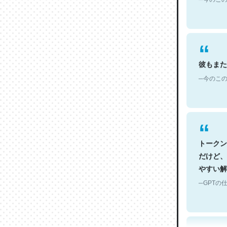
彼もまた
─今のこの
トークン
だけど、
やすい解
─GPTの仕