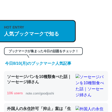
何気にChatGPTの仕組み、特に「トークン」について解
説してる記事が少ないので貴重な良記事。/続編来た
https://isobe324649.hatenablog.com/entry/2023/03/27
HOT ENTRY
/064121
人気ブックマークで知る
─GPTの仕組みと限界についての考察（１） - conceptualization
ブックマークが集まった今日の話題をチェック！
今日8/10(月)のブックマーク人気記事
これは良記事。32768トークンだと英語小説100ページ分
ソーセージパンを10種類食べた話｜
くらい。小説でいう「ずっと前の伏線」は回収されないけ
ソーセージ姉さん
ど、短期記憶というには多い分量。進化すればするほど分
かりやすく強くなりそう
106 users
note.com/goodjoshi
─GPTの仕組みと限界についての考察（１） - conceptualization
外国人の永住許可「抑止」案は「生