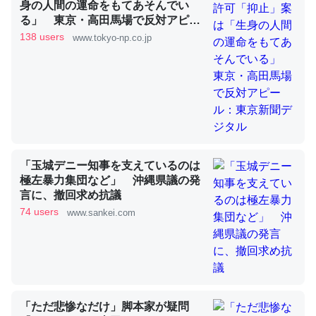
身の人間の運命をもてあそんでい
る」 東京・高田馬場で反対アピー
ル：東京新聞デジタル
138 users
www.tokyo-np.co.jp
昆虫ってカルシウム少ないのか。知らんかった。調べたら
コオロギのカルシウム分はエビの600分の1程度。
─ニュース :: 【研究発表】昆虫学の大問題＝「昆虫はなぜ海にいな
いのか」に関する新仮説
「玉城デニー知事を支えているのは
極左暴力集団など」 沖縄県議の発
論文では「淡水はカルシウムも酸素も不足してて両方に不
言に、撤回求め抗議
利だから両方が拮抗してるのでは」とあって面白い。海に
74 users
www.sankei.com
いる鋏角類（カブトガニ・ウミグモ）はカルシウムを使わ
ずキチンを強化してる筈だが、酵素が違うのか？
─ニュース :: 【研究発表】昆虫学の大問題＝「昆虫はなぜ海にいな
いのか」に関する新仮説
「ただ悲惨なだけ」脚本家が疑問