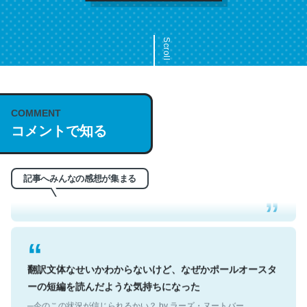
Scroll
COMMENT
これは名文。彼はとてもクレバーなんだろうなと凄く思
コメントで知る
う。英語少しでも読める人は原文もお勧め。自分はこの流
れ好き。Let’s Fucking Go. Then Covid hit. Shit.
─今のこの状況が信じられるかい？ by ラーズ・ヌートバー
記事へみんなの感想が集まる
翻訳文体なせいかわからないけど、なぜかポールオースタ
ーの短編を読んだような気持ちになった
─今のこの状況が信じられるかい？ by ラーズ・ヌートバー