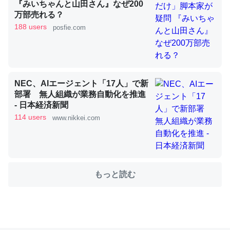
『みいちゃんと山田さん』なぜ200
万部売れる？
188 users
posfie.com
これを元に考えるとカルシウムを大量に使う脊椎動物と貝
類は苦労してるんだな…。腹足類だと殻を無くしてナメク
ジになったり努力してるし。
─ニュース :: 【研究発表】昆虫学の大問題＝「昆虫はなぜ海にいな
いのか」に関する新仮説
NEC、AIエージェント「17人」で新
部署 無人組織が業務自動化を推進
- 日本経済新聞
114 users
www.nikkei.com
ウチもEchoを実家に置いて４年。でたまに覗いてる。ぼ
ちぼちRingも置こうかと画策中。あと、Googleマップで
位置情報を共有してる。電池残量や充電中かが分かるので
もっと読む
これ見て生きてるなって分かる。
─たまにLINEするくらいだった遠方の父67歳と僕。ITツール導入で
コミュニケーションが劇的に変化した｜tayorini by LIFULL介護