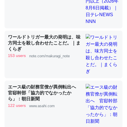
昆虫ってカルシウム少ないのか。知らんかった。調べたら
コオロギのカルシウム分はエビの600分の1程度。
─ニュース :: 【研究発表】昆虫学の大問題＝「昆虫はなぜ海にいな
いのか」に関する新仮説
ワールドトリガー最大の発明は、味
方同士を殺し合わせたことだ。｜ま
くらぎ
153 users
note.com/makuragi_note
論文では「淡水はカルシウムも酸素も不足してて両方に不
利だから両方が拮抗してるのでは」とあって面白い。海に
いる鋏角類（カブトガニ・ウミグモ）はカルシウムを使わ
エース級の財務官僚が異例転出へ
ずキチンを強化してる筈だが、酵素が違うのか？
官邸幹部「協力的でなかったか
ら」：朝日新聞
─ニュース :: 【研究発表】昆虫学の大問題＝「昆虫はなぜ海にいな
いのか」に関する新仮説
122 users
www.asahi.com