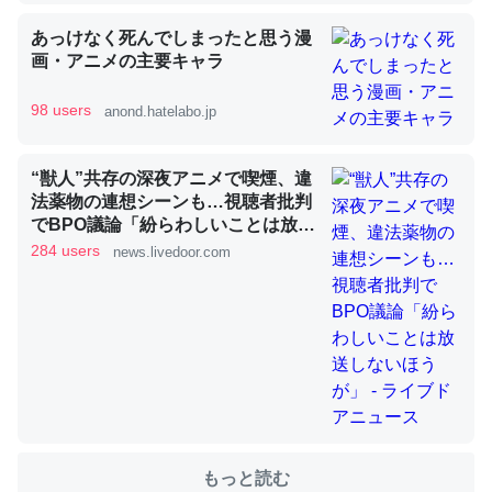
あっけなく死んでしまったと思う漫
これを元に考えるとカルシウムを大量に使う脊椎動物と貝
画・アニメの主要キャラ
類は苦労してるんだな…。腹足類だと殻を無くしてナメク
ジになったり努力してるし。
98 users
anond.hatelabo.jp
─ニュース :: 【研究発表】昆虫学の大問題＝「昆虫はなぜ海にいな
いのか」に関する新仮説
“獣人”共存の深夜アニメで喫煙、違
法薬物の連想シーンも…視聴者批判
でBPO議論「紛らわしいことは放送
しないほうが」 - ライブドアニュー
284 users
news.livedoor.com
ス
ウチもEchoを実家に置いて４年。でたまに覗いてる。ぼ
ちぼちRingも置こうかと画策中。あと、Googleマップで
位置情報を共有してる。電池残量や充電中かが分かるので
これ見て生きてるなって分かる。
─たまにLINEするくらいだった遠方の父67歳と僕。ITツール導入で
コミュニケーションが劇的に変化した｜tayorini by LIFULL介護
もっと読む