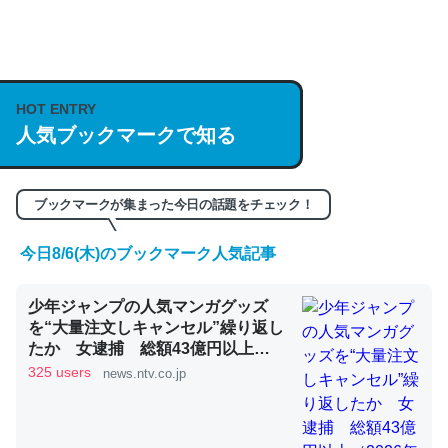
何気にChatGPTの仕組み、特に「トークン」について解
説してる記事が少ないので貴重な良記事。/続編来た
https://isobe324649.hatenablog.com/entry/2023/03/27
HOT ENTRY
/064121
人気ブックマークで知る
─GPTの仕組みと限界についての考察（１） - conceptualization
ブックマークが集まった今日の話題をチェック！
今日8/6(木)のブックマーク人気記事
これは良記事。32768トークンだと英語小説100ページ分
くらい。小説でいう「ずっと前の伏線」は回収されないけ
少年ジャンプの人気マンガグッズ
ど、短期記憶というには多い分量。進化すればするほど分
を“大量注文しキャンセル”繰り返し
かりやすく強くなりそう
たか 女逮捕 総額43億円以上
（2026年8月6日掲載）｜日テレ
325 users
news.ntv.co.jp
─GPTの仕組みと限界についての考察（１） - conceptualization
NEWS NNN