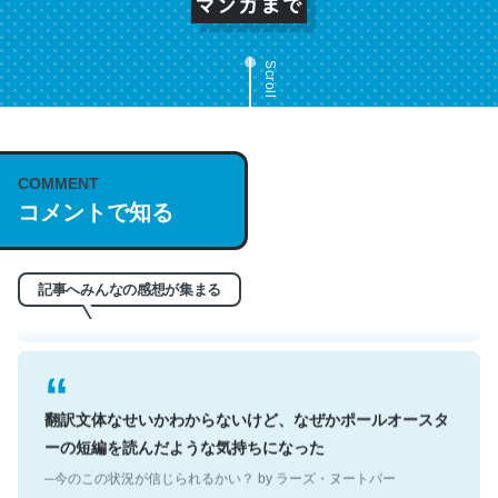
Scroll
これは名文。彼はとてもクレバーなんだろうなと凄く思
COMMENT
う。英語少しでも読める人は原文もお勧め。自分はこの流
コメントで知る
れ好き。Let’s Fucking Go. Then Covid hit. Shit.
─今のこの状況が信じられるかい？ by ラーズ・ヌートバー
記事へみんなの感想が集まる
翻訳文体なせいかわからないけど、なぜかポールオースタ
ーの短編を読んだような気持ちになった
─今のこの状況が信じられるかい？ by ラーズ・ヌートバー