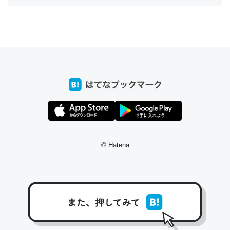
ちょうど同じ理由でEcho Show 8を設定中でした。Prime
とかSpotifyを支払う孝行もできる。一生で親と会える残
り時間を日数にすると1週間とかの人が多いそうだけど、
それを実質100倍以上に伸ばす効果があるはず……
─たまにLINEするくらいだった遠方の父67歳と僕。ITツール導入で
コミュニケーションが劇的に変化した｜tayorini by LIFULL介護
© Hatena
私も3年前ぐらいに祖母の家に設置した。ポケットWifiみ
たいなのでネット環境作ったけどAlexaしか使わないので
回線代ほとんどかからないですよ。参考：
https://toyoshi.hatenablog.com/entry/2019/05/15/1805
34
─たまにLINEするくらいだった遠方の父67歳と僕。ITツール導入で