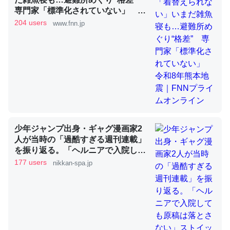
専門家「標準化されていない」 令
和8年熊本地震｜FNNプライムオン
204 users
www.fnn.jp
昆虫ってカルシウム少ないのか。知らんかった。調べたら
ライン
コオロギのカルシウム分はエビの600分の1程度。
─ニュース :: 【研究発表】昆虫学の大問題＝「昆虫はなぜ海にいな
いのか」に関する新仮説
論文では「淡水はカルシウムも酸素も不足してて両方に不
少年ジャンプ出身・ギャグ漫画家2
人が当時の「過酷すぎる週刊連載」
利だから両方が拮抗してるのでは」とあって面白い。海に
を振り返る。「ヘルニアで入院して
いる鋏角類（カブトガニ・ウミグモ）はカルシウムを使わ
も原稿は落とさない」ストイックな
177 users
nikkan-spa.jp
ずキチンを強化してる筈だが、酵素が違うのか？
舞台裏 | 日刊SPA!
─ニュース :: 【研究発表】昆虫学の大問題＝「昆虫はなぜ海にいな
いのか」に関する新仮説