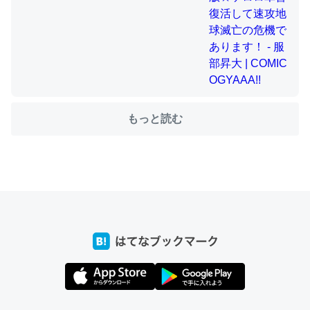
ちょうど同じ理由でEcho Show 8を設定中でした。Prime
とかSpotifyを支払う孝行もできる。一生で親と会える残
り時間を日数にすると1週間とかの人が多いそうだけど、
それを実質100倍以上に伸ばす効果があるはず……
─たまにLINEするくらいだった遠方の父67歳と僕。ITツール導入で
もっと読む
コミュニケーションが劇的に変化した｜tayorini by LIFULL介護
私も3年前ぐらいに祖母の家に設置した。ポケットWifiみ
たいなのでネット環境作ったけどAlexaしか使わないので
回線代ほとんどかからないですよ。参考：
https://toyoshi.hatenablog.com/entry/2019/05/15/1805
34
─たまにLINEするくらいだった遠方の父67歳と僕。ITツール導入で