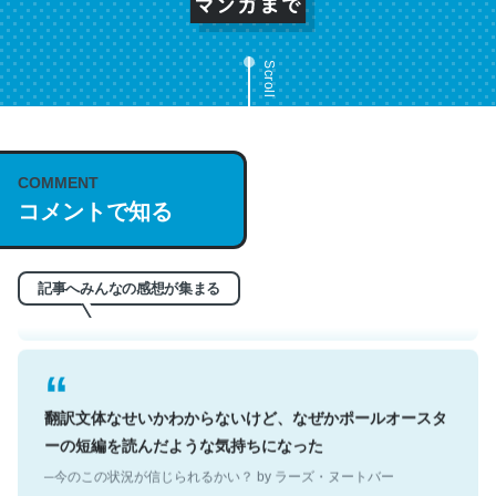
Scroll
これは名文。彼はとてもクレバーなんだろうなと凄く思
COMMENT
う。英語少しでも読める人は原文もお勧め。自分はこの流
コメントで知る
れ好き。Let’s Fucking Go. Then Covid hit. Shit.
─今のこの状況が信じられるかい？ by ラーズ・ヌートバー
記事へみんなの感想が集まる
翻訳文体なせいかわからないけど、なぜかポールオースタ
ーの短編を読んだような気持ちになった
─今のこの状況が信じられるかい？ by ラーズ・ヌートバー