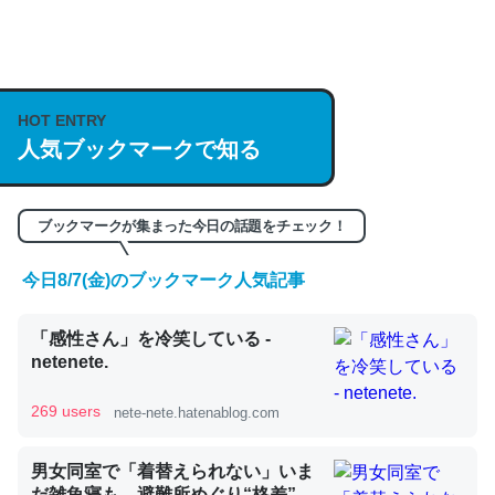
何気にChatGPTの仕組み、特に「トークン」について解
説してる記事が少ないので貴重な良記事。/続編来た
https://isobe324649.hatenablog.com/entry/2023/03/27
HOT ENTRY
/064121
人気ブックマークで知る
─GPTの仕組みと限界についての考察（１） - conceptualization
ブックマークが集まった今日の話題をチェック！
今日8/7(金)のブックマーク人気記事
これは良記事。32768トークンだと英語小説100ページ分
くらい。小説でいう「ずっと前の伏線」は回収されないけ
「感性さん」を冷笑している -
ど、短期記憶というには多い分量。進化すればするほど分
netenete.
かりやすく強くなりそう
269 users
nete-nete.hatenablog.com
─GPTの仕組みと限界についての考察（１） - conceptualization
男女同室で「着替えられない」いま
だ雑魚寝も…避難所めぐり“格差”