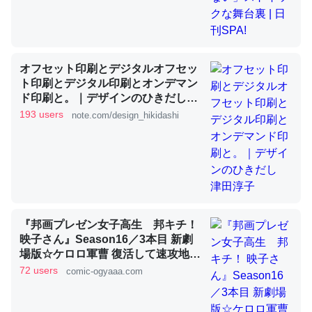
これを元に考えるとカルシウムを大量に使う脊椎動物と貝
類は苦労してるんだな…。腹足類だと殻を無くしてナメク
ジになったり努力してるし。
オフセット印刷とデジタルオフセッ
ト印刷とデジタル印刷とオンデマン
─ニュース :: 【研究発表】昆虫学の大問題＝「昆虫はなぜ海にいな
ド印刷と。｜デザインのひきだし
いのか」に関する新仮説
津田淳子
193 users
note.com/design_hikidashi
ウチもEchoを実家に置いて４年。でたまに覗いてる。ぼ
ちぼちRingも置こうかと画策中。あと、Googleマップで
位置情報を共有してる。電池残量や充電中かが分かるので
『邦画プレゼン女子高生 邦キチ！
映子さん』Season16／3本目 新劇
これ見て生きてるなって分かる。
場版☆ケロロ軍曹 復活して速攻地球
─たまにLINEするくらいだった遠方の父67歳と僕。ITツール導入で
滅亡の危機であります！ - 服部昇大 |
コミュニケーションが劇的に変化した｜tayorini by LIFULL介護
72 users
comic-ogyaaa.com
COMIC OGYAAA!!