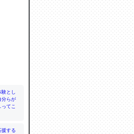
ので貴重
064121
ずっと前
ど分かり
分はエビ