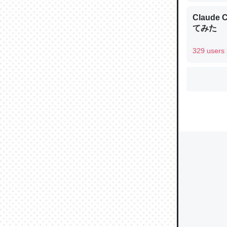
Claud
てみた
ウチもE
329 users
中。あと
れ見て生
─たまにL
た｜tayori
ちょうど同
きる。一
を実質1
─たまにL
た｜tayori