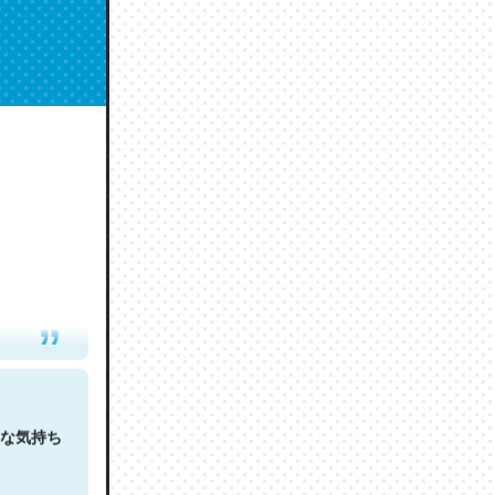
人は原文
な気持ち