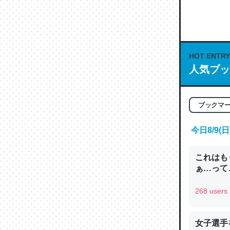
何気にC
な良記事。/続
─GPTの仕
HOT ENTRY
人気ブッ
これは良
ブックマ
の伏線」
やすく強
今日8/9
─GPTの仕
これはも
ぁ…って
268 users
昆虫って
の600
女子選手