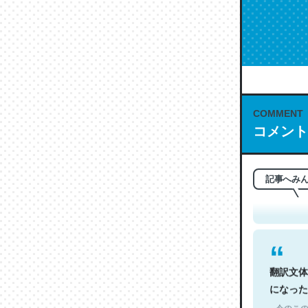
COMMENT
コメント
これは名
もお勧め。自
─今のこの
記事へみ
翻訳文体
になった
─今のこの