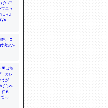
てるので
使わずキ
…。腹足