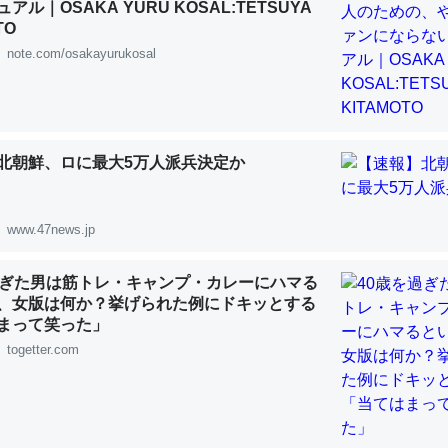
アル｜OSAKA YURU KOSAL:TETSUYA
 :: 【研究発表】昆虫学の大問題＝「昆虫はなぜ海にいないのか」に関する新仮説
TO
note.com/osakayurukosal
「淡水はカルシウムも酸素も不足してて両方に不利だから両方が拮抗し
北朝鮮、ロに最大5万人派兵決定か
って面白い。海にいる鋏角類（カブトガニ・ウミグモ）はカルシウムを
化してる筈だが、酵素が違うのか？
 :: 【研究発表】昆虫学の大問題＝「昆虫はなぜ海にいないのか」に関する新仮説
www.47news.jp
過ぎた男は筋トレ・キャンプ・カレーにハマる
、女版は何か？挙げられた例にドキッとする
まって笑った」
に考えるとカルシウムを大量に使う脊椎動物と貝類は苦労してるんだな
togetter.com
を無くしてナメクジになったり努力してるし。
 :: 【研究発表】昆虫学の大問題＝「昆虫はなぜ海にいないのか」に関する新仮説