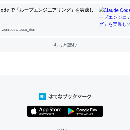
e Code で「ループエンジニアリング」を実践し
choを実家に置いて４年。でたまに覗いてる。ぼちぼちRingも置こう
zenn.dev/tetsu_don
、Googleマップで位置情報を共有してる。電池残量や充電中かが分か
きてるなって分かる。
もっと読む
INEするくらいだった遠方の父67歳と僕。ITツール導入でコミュニケーションが劇
ni by LIFULL介護
じ理由でEcho Show 8を設定中でした。PrimeとかSpotifyを支払
生で親と会える残り時間を日数にすると1週間とかの人が多いそうだけ
00倍以上に伸ばす効果があるはず……
INEするくらいだった遠方の父67歳と僕。ITツール導入でコミュニケーションが劇
ni by LIFULL介護