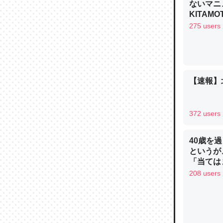
ないマニュ
─ニュース
KITAMO
275 users
論文では
【速報】
は」とあ
チンを強
─ニュース
372 users
40歳を
というが
「当ては
これを元
208 users
類だと殻
─ニュース