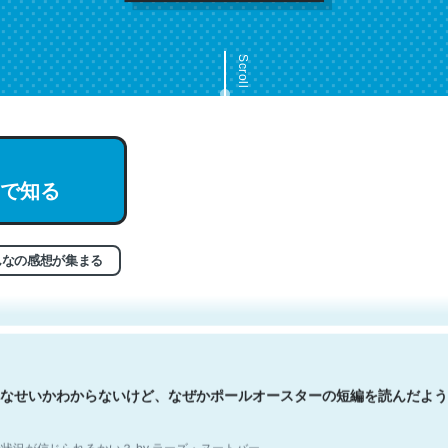
Scroll
で知る
文。彼はとてもクレバーなんだろうなと凄く思う。英語少しでも読める
分はこの流れ好き。Let’s Fucking Go. Then Covid hit. Shit.
状況が信じられるかい？ by ラーズ・ヌートバー
んなの感想が集まる
なせいかわからないけど、なぜかポールオースターの短編を読んだよう
状況が信じられるかい？ by ラーズ・ヌートバー