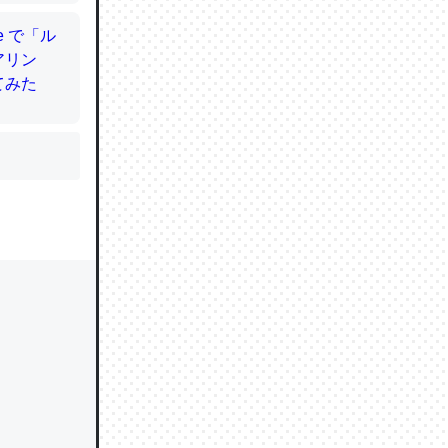
かと画策
るのでこ
的に変化し
う孝行もで
ど、それ
的に変化し