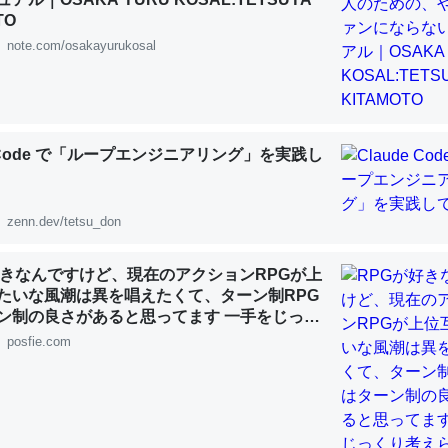
 :: 【研究発表】昆虫学の大問題＝「昆虫はなぜ海にいないのか」に関する新仮説
TO
note.com/osakayurukosal
「淡水はカルシウムも酸素も不足してて両方に不利だから両方が拮抗し
e Code で「ループエンジニアリング」を実践し
って面白い。海にいる鋏角類（カブトガニ・ウミグモ）はカルシウムを
化してる筈だが、酵素が違うのか？
 :: 【研究発表】昆虫学の大問題＝「昆虫はなぜ海にいないのか」に関する新仮説
zenn.dev/tetsu_don
好きなんですけど、現在のアクションRPGが上
たいな風潮は異を唱えたくて、ターン制RPG
ン制の良さがあると思ってます 一手をじっく
れたり、途中で休憩したりできるのがターン
に考えるとカルシウムを大量に使う脊椎動物と貝類は苦労してるんだな
posfie.com
じゃないですか もっとターン制を煮詰めて欲
を無くしてナメクジになったり努力してるし。
既出だと思うがここはオクトパストラベラー
 :: 【研究発表】昆虫学の大問題＝「昆虫はなぜ海にいないのか」に関する新仮説
(´・ω・｀)」