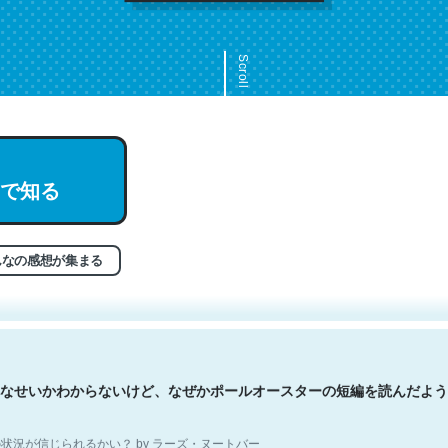
Scroll
文。彼はとてもクレバーなんだろうなと凄く思う。英語少しでも読める
で知る
分はこの流れ好き。Let’s Fucking Go. Then Covid hit. Shit.
状況が信じられるかい？ by ラーズ・ヌートバー
んなの感想が集まる
なせいかわからないけど、なぜかポールオースターの短編を読んだよう
状況が信じられるかい？ by ラーズ・ヌートバー