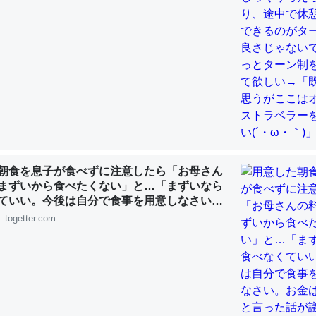
choを実家に置いて４年。でたまに覗いてる。ぼちぼちRingも置こう
、Googleマップで位置情報を共有してる。電池残量や充電中かが分か
きてるなって分かる。
INEするくらいだった遠方の父67歳と僕。ITツール導入でコミュニケーションが劇
ni by LIFULL介護
朝食を息子が食べずに注意したら「お母さん
まずいから食べたくない」と…「まずいなら
ていい。今後は自分で食事を用意しなさい。
じ理由でEcho Show 8を設定中でした。PrimeとかSpotifyを支払
す」と言った話が議論に
togetter.com
生で親と会える残り時間を日数にすると1週間とかの人が多いそうだけ
00倍以上に伸ばす効果があるはず……
INEするくらいだった遠方の父67歳と僕。ITツール導入でコミュニケーションが劇
ni by LIFULL介護