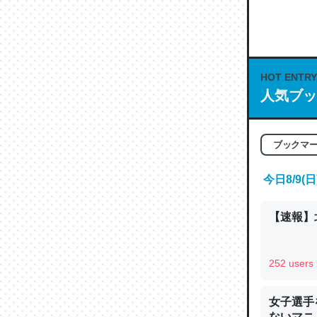
何気にC
な良記事。/続
─GPTの仕
HOT ENTRY
人気ブッ
これは良
ブックマ
の伏線」
やすく強
今日8/9
─GPTの仕
【速報】
252 users
昆虫って
の600
女子選手
ないマニュ