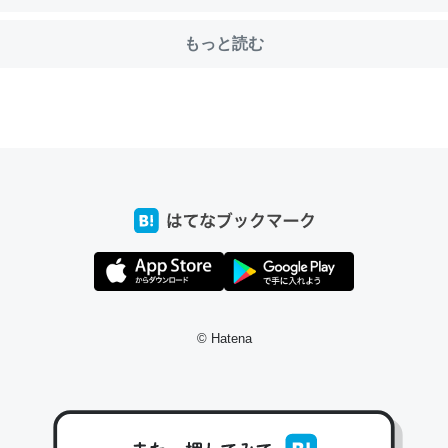
もっと読む
前ぐらいに祖母の家に設置した。ポケットWifiみたいなのでネット環境
xaしか使わないので回線代ほとんどかからないですよ。参考：
/toyoshi.hatenablog.com/entry/2019/05/15/180534
INEするくらいだった遠方の父67歳と僕。ITツール導入でコミュニケーションが劇
ni by LIFULL介護
う。/早速夕食に作った！本当にスナップえんどうが止まらなくなった
が結構効いてるので、気になる場合はにんにくだけ加熱してから加えた
ダーで代用してもいいかも。
© Hatena
止まらなくなる南フランス発祥の万能ソース「アイオリソース」の作り方をビストロ
いてみた - メシ通 | ホットペッパーグルメ