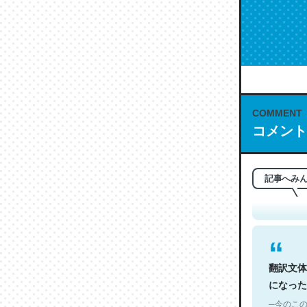
COMMENT
これは名
コメント
もお勧め。自
─今のこの
記事へみ
翻訳文体
になった
─今のこの