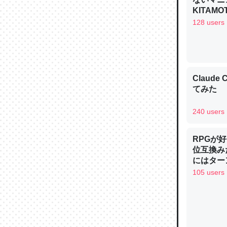
─ニュース
KITAMO
128 users
論文では
Claud
は」とあ
てみた
チンを強
─ニュース
240 users
RPGが
位互換み
にはター
り考えら
これを元
105 users
制の良さ
類だと殻
しい→「
─ニュース
を推したい