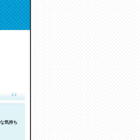
人は原文
な気持ち