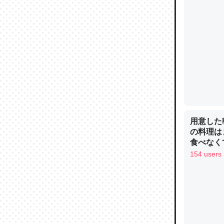
ウチもE
中。あと
れ見て生
─たまにL
た｜tayori
用意した
の料理は
食べなく
ちょうど同
お金は渡
154 users
きる。一
を実質1
─たまにL
た｜tayori