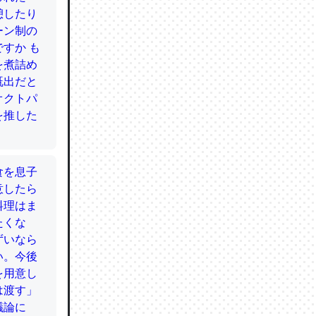
かと画策
るのでこ
的に変化し
う孝行もで
ど、それ
的に変化し