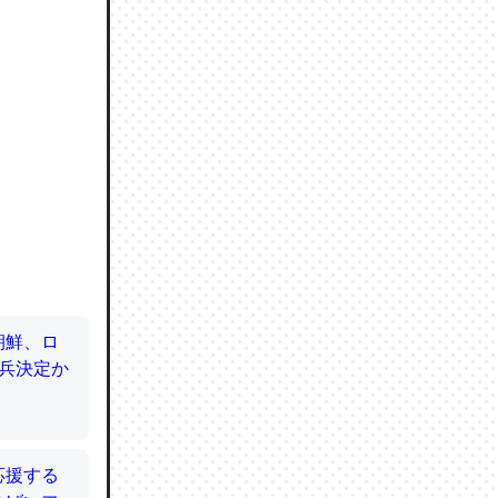
ので貴重
064121
ずっと前
ど分かり
分はエビ