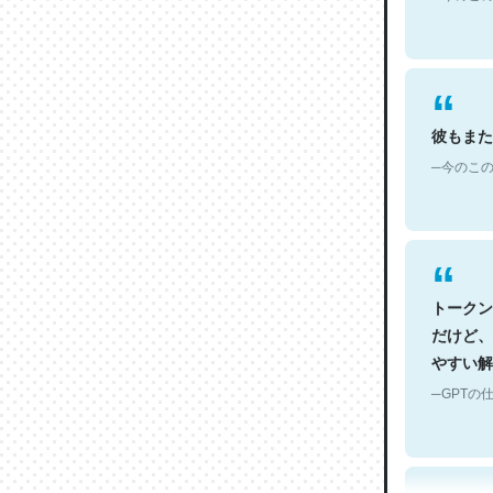
彼もまた
─今のこの
トークン
だけど、
やすい解
─GPTの仕