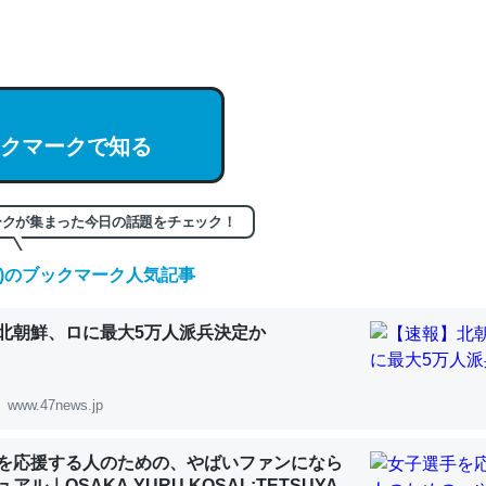
hatGPTの仕組み、特に「トークン」について解説してる記事が少ない
編来た https://isobe324649.hatenablog.com/entry/2023/03/27/
組みと限界についての考察（１） - conceptualization
クマークで知る
記事。32768トークンだと英語小説100ページ分くらい。小説でいう「
ークが集まった今日の話題をチェック！
は回収されないけど、短期記憶というには多い分量。進化すればするほ
くなりそう
(日)のブックマーク人気記事
組みと限界についての考察（１） - conceptualization
北朝鮮、ロに最大5万人派兵決定か
www.47news.jp
カルシウム少ないのか。知らんかった。調べたらコオロギのカルシウム
分の1程度。
を応援する人のための、やばいファンになら
アル｜OSAKA YURU KOSAL:TETSUYA