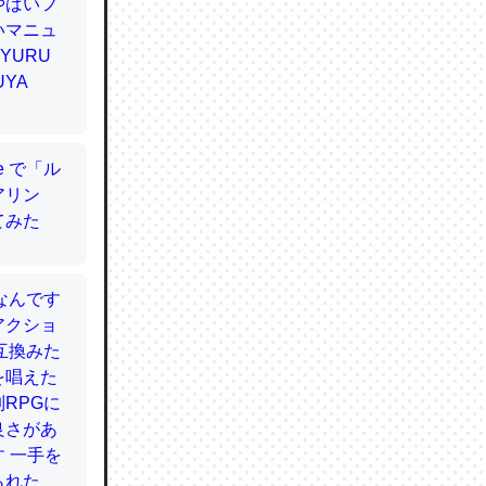
てるので
使わずキ
…。腹足