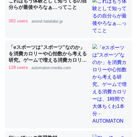
これはもう体験として知ってるの自
分らが最後やろなぁ…ってこと
382 users
昆虫ってカルシウム少ないのか。知らんかった。調べたら
anond.hatelabo.jp
コオロギのカルシウム分はエビの600分の1程度。
─ニュース :: 【研究発表】昆虫学の大問題＝「昆虫はなぜ海にいな
いのか」に関する新仮説
「eスポーツは“スポーツ”なのか」
を消費カロリーや心拍数から考える
研究。ゲームで増える消費カロリー
は、1時間で大体ちくわ1本分 -
128 users
automaton-media.com
AUTOMATON
論文では「淡水はカルシウムも酸素も不足してて両方に不
利だから両方が拮抗してるのでは」とあって面白い。海に
いる鋏角類（カブトガニ・ウミグモ）はカルシウムを使わ
ずキチンを強化してる筈だが、酵素が違うのか？
─ニュース :: 【研究発表】昆虫学の大問題＝「昆虫はなぜ海にいな
いのか」に関する新仮説