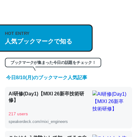
何気にChatGPTの仕組み、特に「トークン」について解
説してる記事が少ないので貴重な良記事。/続編来た
https://isobe324649.hatenablog.com/entry/2023/03/27
HOT ENTRY
/064121
人気ブックマークで知る
─GPTの仕組みと限界についての考察（１） - conceptualization
ブックマークが集まった今日の話題をチェック！
今日8/10(月)のブックマーク人気記事
これは良記事。32768トークンだと英語小説100ページ分
AI研修(Day1)【MIXI 26新卒技術研
くらい。小説でいう「ずっと前の伏線」は回収されないけ
修】
ど、短期記憶というには多い分量。進化すればするほど分
かりやすく強くなりそう
217 users
─GPTの仕組みと限界についての考察（１） - conceptualization
speakerdeck.com/mixi_engineers