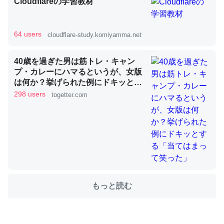
Cloudflareの学習教材
これを元に考えるとカルシウムを大量に使う脊椎動物と貝
64 users
cloudflare-study.komiyamma.net
類は苦労してるんだな…。腹足類だと殻を無くしてナメク
ジになったり努力してるし。
40歳を過ぎた男は筋トレ・キャン
─ニュース :: 【研究発表】昆虫学の大問題＝「昆虫はなぜ海にいな
プ・カレーにハマるというが、女版
いのか」に関する新仮説
は何か？挙げられた例にドキッとす
る「当てはまって笑った」
298 users
togetter.com
ウチもEchoを実家に置いて４年。でたまに覗いてる。ぼ
ちぼちRingも置こうかと画策中。あと、Googleマップで
位置情報を共有してる。電池残量や充電中かが分かるので
これ見て生きてるなって分かる。
もっと読む
─たまにLINEするくらいだった遠方の父67歳と僕。ITツール導入で
コミュニケーションが劇的に変化した｜tayorini by LIFULL介護