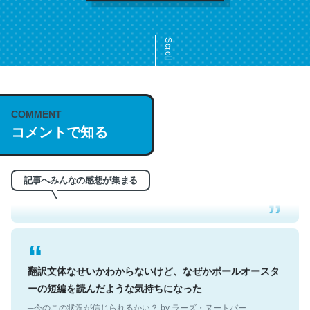
Scroll
COMMENT
これは名文。彼はとてもクレバーなんだろうなと凄く思
コメントで知る
う。英語少しでも読める人は原文もお勧め。自分はこの流
れ好き。Let’s Fucking Go. Then Covid hit. Shit.
─今のこの状況が信じられるかい？ by ラーズ・ヌートバー
記事へみんなの感想が集まる
翻訳文体なせいかわからないけど、なぜかポールオースタ
ーの短編を読んだような気持ちになった
─今のこの状況が信じられるかい？ by ラーズ・ヌートバー