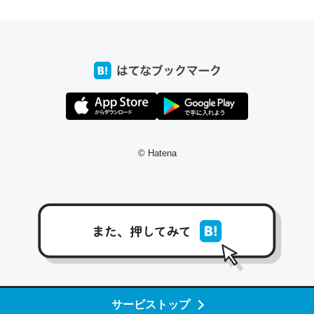
ちょうど同じ理由でEcho Show 8を設定中でした。Prime
とかSpotifyを支払う孝行もできる。一生で親と会える残
り時間を日数にすると1週間とかの人が多いそうだけど、
それを実質100倍以上に伸ばす効果があるはず……
─たまにLINEするくらいだった遠方の父67歳と僕。ITツール導入で
コミュニケーションが劇的に変化した｜tayorini by LIFULL介護
© Hatena
私も3年前ぐらいに祖母の家に設置した。ポケットWifiみ
たいなのでネット環境作ったけどAlexaしか使わないので
回線代ほとんどかからないですよ。参考：
https://toyoshi.hatenablog.com/entry/2019/05/15/1805
34
サービストップ