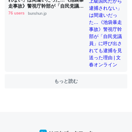
走事故》警視庁幹部が「自民党議
員」に呼び出されても逮捕を見送っ
76 users
bunshun.jp
た理由 | 文春オンライン
ちょうど同じ理由でEcho Show 8を設定中でした。Prime
とかSpotifyを支払う孝行もできる。一生で親と会える残
り時間を日数にすると1週間とかの人が多いそうだけど、
それを実質100倍以上に伸ばす効果があるはず……
─たまにLINEするくらいだった遠方の父67歳と僕。ITツール導入で
コミュニケーションが劇的に変化した｜tayorini by LIFULL介護
もっと読む
私も3年前ぐらいに祖母の家に設置した。ポケットWifiみ
たいなのでネット環境作ったけどAlexaしか使わないので
回線代ほとんどかからないですよ。参考：
https://toyoshi.hatenablog.com/entry/2019/05/15/1805
34