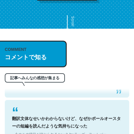
Scroll
COMMENT
これは名文。彼はとてもクレバーなんだろうなと凄く思
コメントで知る
う。英語少しでも読める人は原文もお勧め。自分はこの流
れ好き。Let’s Fucking Go. Then Covid hit. Shit.
─今のこの状況が信じられるかい？ by ラーズ・ヌートバー
記事へみんなの感想が集まる
翻訳文体なせいかわからないけど、なぜかポールオースタ
ーの短編を読んだような気持ちになった
─今のこの状況が信じられるかい？ by ラーズ・ヌートバー