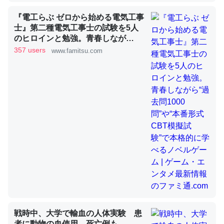
『電工らぶ ゼロから始める電気工事
士』第二種電気工事士の試験を5人
昆虫ってカルシウム少ないのか。知らんかった。調べたら
のヒロインと勉強。青春しなが
ら“過去問1000問”や“本番形式CBT
コオロギのカルシウム分はエビの600分の1程度。
357 users
www.famitsu.com
模擬試験”で本格的に学べるノベル
─ニュース :: 【研究発表】昆虫学の大問題＝「昆虫はなぜ海にいな
ゲーム | ゲーム・エンタメ最新情報
いのか」に関する新仮説
のファミ通.com
論文では「淡水はカルシウムも酸素も不足してて両方に不
利だから両方が拮抗してるのでは」とあって面白い。海に
いる鋏角類（カブトガニ・ウミグモ）はカルシウムを使わ
ずキチンを強化してる筈だが、酵素が違うのか？
─ニュース :: 【研究発表】昆虫学の大問題＝「昆虫はなぜ海にいな
いのか」に関する新仮説
戦時中、大学で輸血の人体実験 患
者に動物の血使用、死亡例も