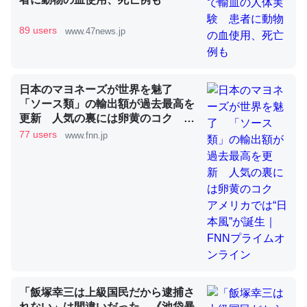
89 users
www.47news.jp
これを元に考えるとカルシウムを大量に使う脊椎動物と貝
類は苦労してるんだな…。腹足類だと殻を無くしてナメク
ジになったり努力してるし。
日本のマヨネーズが世界を魅了
─ニュース :: 【研究発表】昆虫学の大問題＝「昆虫はなぜ海にいな
「ソース類」の輸出額が過去最高を
いのか」に関する新仮説
更新 人気の裏には卵黄のコク ア
メリカでは“日本風”が誕生｜FNNプ
77 users
www.fnn.jp
ライムオンライン
ウチもEchoを実家に置いて４年。でたまに覗いてる。ぼ
ちぼちRingも置こうかと画策中。あと、Googleマップで
位置情報を共有してる。電池残量や充電中かが分かるので
これ見て生きてるなって分かる。
─たまにLINEするくらいだった遠方の父67歳と僕。ITツール導入で
コミュニケーションが劇的に変化した｜tayorini by LIFULL介護
「飯塚幸三は上級国民だから逮捕さ
れない」は間違いだった…《池袋暴