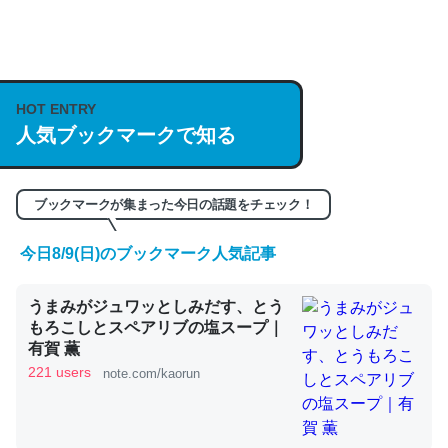
何気にChatGPTの仕組み、特に「トークン」について解
説してる記事が少ないので貴重な良記事。/続編来た
https://isobe324649.hatenablog.com/entry/2023/03/27
HOT ENTRY
人気ブックマークで知る
/064121
─GPTの仕組みと限界についての考察（１） - conceptualization
ブックマークが集まった今日の話題をチェック！
今日8/9(日)のブックマーク人気記事
これは良記事。32768トークンだと英語小説100ページ分
うまみがジュワッとしみだす、とう
くらい。小説でいう「ずっと前の伏線」は回収されないけ
もろこしとスペアリブの塩スープ｜
ど、短期記憶というには多い分量。進化すればするほど分
有賀 薫
かりやすく強くなりそう
221 users
note.com/kaorun
─GPTの仕組みと限界についての考察（１） - conceptualization