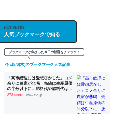
何気にChatGPTの仕組み、特に「トークン」について解
説してる記事が少ないので貴重な良記事。/続編来た
https://isobe324649.hatenablog.com/entry/2023/03/27
HOT ENTRY
/064121
人気ブックマークで知る
─GPTの仕組みと限界についての考察（１） - conceptualization
ブックマークが集まった今日の話題をチェック！
今日8/6(木)のブックマーク人気記事
これは良記事。32768トークンだと英語小説100ページ分
くらい。小説でいう「ずっと前の伏線」は回収されないけ
「高市総理には愛想尽かした」コメ
余りに農家が悲鳴 売値は生産原価
ど、短期記憶というには多い分量。進化すればするほど分
の半分以下に…肥料代や燃料代は高
かりやすく強くなりそう
騰「今年でやめる」農家も｜FNNプ
278 users
www.fnn.jp
─GPTの仕組みと限界についての考察（１） - conceptualization
ライムオンライン