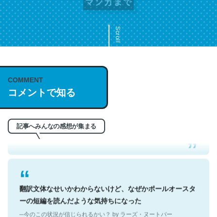
Scroll
COMMENT
これは名文。彼はとてもクレバーなんだろうなと凄く思
コメントで知る
う。英語少しでも読める人は原文もお勧め。自分はこの流
れ好き。Let’s Fucking Go. Then Covid hit. Shit.
─今のこの状況が信じられるかい？ by ラーズ・ヌートバー
記事へみんなの感想が集まる
翻訳文体なせいかわからないけど、なぜかポールオースタ
ーの短編を読んだような気持ちになった
─今のこの状況が信じられるかい？ by ラーズ・ヌートバー