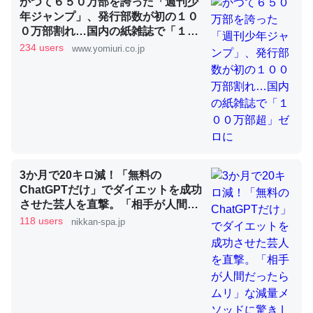
かつて６５０万部を誇った「週刊少
年ジャンプ」、発行部数が初の１０
０万部割れ…国内の紙雑誌で「１０
これを元に考えるとカルシウムを大量に使う脊椎動物と貝
０万部超」ゼロに
234 users
www.yomiuri.co.jp
類は苦労してるんだな…。腹足類だと殻を無くしてナメク
ジになったり努力してるし。
─ニュース :: 【研究発表】昆虫学の大問題＝「昆虫はなぜ海にいな
いのか」に関する新仮説
3か月で20キロ減！「無料の
ChatGPTだけ」でダイエットを成功
ウチもEchoを実家に置いて４年。でたまに覗いてる。ぼ
させた芸人を直撃。「相手が人間だ
ちぼちRingも置こうかと画策中。あと、Googleマップで
ったらムリ」な減量メソッドに驚き
118 users
nikkan-spa.jp
位置情報を共有してる。電池残量や充電中かが分かるので
| 日刊SPA!
これ見て生きてるなって分かる。
─たまにLINEするくらいだった遠方の父67歳と僕。ITツール導入で
コミュニケーションが劇的に変化した｜tayorini by LIFULL介護