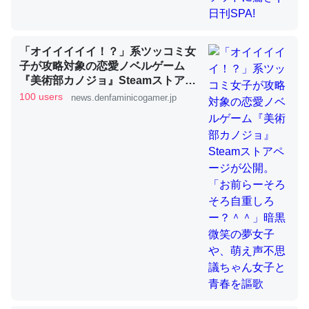
「オイイイイイ！？」系ツッコミ女
ちょうど同じ理由でEcho Show 8を設定中でした。Prime
子が攻略対象の恋愛ノベルゲーム
とかSpotifyを支払う孝行もできる。一生で親と会える残
『美術部カノジョ』Steamストアペ
り時間を日数にすると1週間とかの人が多いそうだけど、
ージが公開。「お前らーそろそろ自
100 users
news.denfaminicogamer.jp
それを実質100倍以上に伸ばす効果があるはず……
重しろー？＾＾」暗黒微笑の夢女子
や、萌え声不思議ちゃん女子と青春
─たまにLINEするくらいだった遠方の父67歳と僕。ITツール導入で
コミュニケーションが劇的に変化した｜tayorini by LIFULL介護
を謳歌
私も3年前ぐらいに祖母の家に設置した。ポケットWifiみ
たいなのでネット環境作ったけどAlexaしか使わないので
回線代ほとんどかからないですよ。参考：
https://toyoshi.hatenablog.com/entry/2019/05/15/1805
34