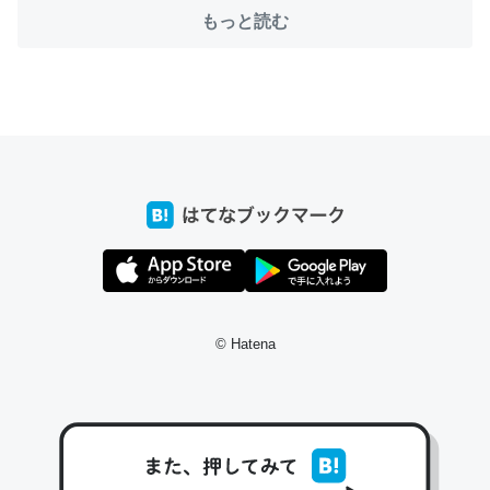
─たまにLINEするくらいだった遠方の父67歳と僕。ITツール導入で
コミュニケーションが劇的に変化した｜tayorini by LIFULL介護
もっと読む
これ作ろう。/早速夕食に作った！本当にスナップえんどう
が止まらなくなった…！生のにんにくが結構効いてるの
で、気になる場合はにんにくだけ加熱してから加えたりガ
ーリックパウダーで代用してもいいかも。
─野菜が止まらなくなる南フランス発祥の万能ソース「アイオリソ
ース」の作り方をビストロ居酒屋のシェフに聞いてみた - メシ通 | ホ
ットペッパーグルメ
© Hatena
スペインにもアリオリソースがあり、それも美味しいんだ
けど、読み方が違うだけで同じものを指すのか、また違う