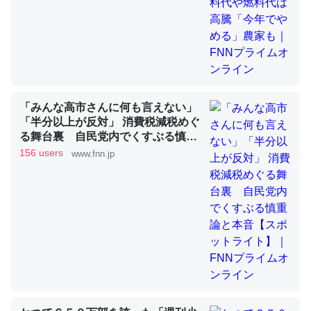
昆虫ってカルシウム少ないのか。知らんかった。調べたら
コオロギのカルシウム分はエビの600分の1程度。
─ニュース :: 【研究発表】昆虫学の大問題＝「昆虫はなぜ海にいな
いのか」に関する新仮説
「みんな高市さんに何も言えない」
「半分以上が反対」 消費税減税めぐ
る舞台裏 自民党内でくすぶる慎重
論と本音【スポットライト】｜FNN
156 users
www.fnn.jp
プライムオンライン
論文では「淡水はカルシウムも酸素も不足してて両方に不
利だから両方が拮抗してるのでは」とあって面白い。海に
いる鋏角類（カブトガニ・ウミグモ）はカルシウムを使わ
ずキチンを強化してる筈だが、酵素が違うのか？
─ニュース :: 【研究発表】昆虫学の大問題＝「昆虫はなぜ海にいな
いのか」に関する新仮説