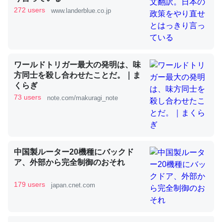
272 users
www.landerblue.co.jp
これを元に考えるとカルシウムを大量に使う脊椎動物と貝
類は苦労してるんだな…。腹足類だと殻を無くしてナメク
ジになったり努力してるし。
ワールドトリガー最大の発明は、味
─ニュース :: 【研究発表】昆虫学の大問題＝「昆虫はなぜ海にいな
方同士を殺し合わせたことだ。｜ま
いのか」に関する新仮説
くらぎ
73 users
note.com/makuragi_note
ウチもEchoを実家に置いて４年。でたまに覗いてる。ぼ
中国製ルーター20機種にバックド
ちぼちRingも置こうかと画策中。あと、Googleマップで
ア、外部から完全制御のおそれ
位置情報を共有してる。電池残量や充電中かが分かるので
これ見て生きてるなって分かる。
179 users
japan.cnet.com
─たまにLINEするくらいだった遠方の父67歳と僕。ITツール導入で
コミュニケーションが劇的に変化した｜tayorini by LIFULL介護