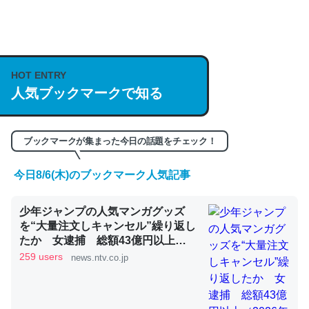
何気にChatGPTの仕組み、特に「トークン」について解
説してる記事が少ないので貴重な良記事。/続編来た
HOT ENTRY
https://isobe324649.hatenablog.com/entry/2023/03/27
人気ブックマークで知る
/064121
─GPTの仕組みと限界についての考察（１） - conceptualization
ブックマークが集まった今日の話題をチェック！
今日8/6(木)のブックマーク人気記事
これは良記事。32768トークンだと英語小説100ページ分
少年ジャンプの人気マンガグッズ
くらい。小説でいう「ずっと前の伏線」は回収されないけ
を“大量注文しキャンセル”繰り返し
ど、短期記憶というには多い分量。進化すればするほど分
たか 女逮捕 総額43億円以上
かりやすく強くなりそう
（2026年8月6日掲載）｜日テレ
259 users
news.ntv.co.jp
NEWS NNN
─GPTの仕組みと限界についての考察（１） - conceptualization