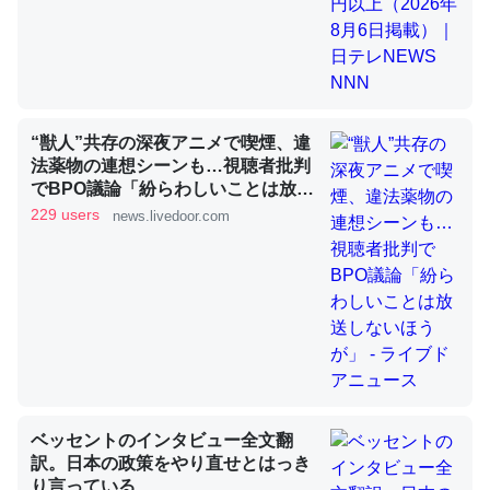
昆虫ってカルシウム少ないのか。知らんかった。調べたら
コオロギのカルシウム分はエビの600分の1程度。
─ニュース :: 【研究発表】昆虫学の大問題＝「昆虫はなぜ海にいな
“獣人”共存の深夜アニメで喫煙、違
いのか」に関する新仮説
法薬物の連想シーンも…視聴者批判
でBPO議論「紛らわしいことは放送
しないほうが」 - ライブドアニュー
229 users
news.livedoor.com
ス
論文では「淡水はカルシウムも酸素も不足してて両方に不
利だから両方が拮抗してるのでは」とあって面白い。海に
いる鋏角類（カブトガニ・ウミグモ）はカルシウムを使わ
ずキチンを強化してる筈だが、酵素が違うのか？
─ニュース :: 【研究発表】昆虫学の大問題＝「昆虫はなぜ海にいな
いのか」に関する新仮説
ベッセントのインタビュー全文翻
訳。日本の政策をやり直せとはっき
り言っている