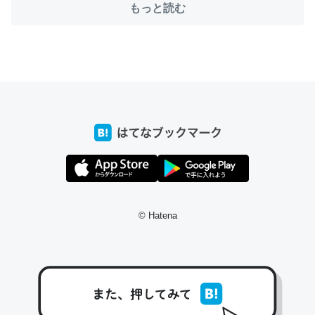
もっと読む
ちょうど同じ理由でEcho Show 8を設定中でした。Prime
とかSpotifyを支払う孝行もできる。一生で親と会える残
り時間を日数にすると1週間とかの人が多いそうだけど、
それを実質100倍以上に伸ばす効果があるはず……
─たまにLINEするくらいだった遠方の父67歳と僕。ITツール導入で
コミュニケーションが劇的に変化した｜tayorini by LIFULL介護
© Hatena
私も3年前ぐらいに祖母の家に設置した。ポケットWifiみ
たいなのでネット環境作ったけどAlexaしか使わないので
回線代ほとんどかからないですよ。参考：
https://toyoshi.hatenablog.com/entry/2019/05/15/1805
34