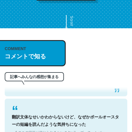
Scroll
COMMENT
これは名文。彼はとてもクレバーなんだろうなと凄く思
コメントで知る
う。英語少しでも読める人は原文もお勧め。自分はこの流
れ好き。Let’s Fucking Go. Then Covid hit. Shit.
─今のこの状況が信じられるかい？ by ラーズ・ヌートバー
記事へみんなの感想が集まる
翻訳文体なせいかわからないけど、なぜかポールオースタ
ーの短編を読んだような気持ちになった
─今のこの状況が信じられるかい？ by ラーズ・ヌートバー