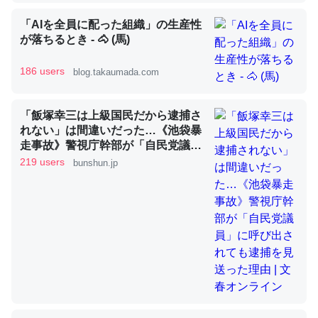
「AIを全員に配った組織」の生産性
が落ちるとき - 🐴 (馬)
昆虫ってカルシウム少ないのか。知らんかった。調べたら
コオロギのカルシウム分はエビの600分の1程度。
186 users
blog.takaumada.com
─ニュース :: 【研究発表】昆虫学の大問題＝「昆虫はなぜ海にいな
いのか」に関する新仮説
「飯塚幸三は上級国民だから逮捕さ
れない」は間違いだった…《池袋暴
走事故》警視庁幹部が「自民党議
員」に呼び出されても逮捕を見送っ
219 users
bunshun.jp
た理由 | 文春オンライン
論文では「淡水はカルシウムも酸素も不足してて両方に不
利だから両方が拮抗してるのでは」とあって面白い。海に
いる鋏角類（カブトガニ・ウミグモ）はカルシウムを使わ
ずキチンを強化してる筈だが、酵素が違うのか？
─ニュース :: 【研究発表】昆虫学の大問題＝「昆虫はなぜ海にいな
いのか」に関する新仮説