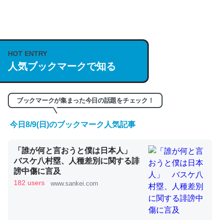
何気にChatGPTの仕組み、特に「トークン」について解
説してる記事が少ないので貴重な良記事。/続編来た
https://isobe324649.hatenablog.com/entry/2023/03/27
HOT ENTRY
人気ブックマークで知る
/064121
─GPTの仕組みと限界についての考察（１） - conceptualization
ブックマークが集まった今日の話題をチェック！
今日8/9(日)のブックマーク人気記事
これは良記事。32768トークンだと英語小説100ページ分
「誰が何と言おうと僕は日本人」
くらい。小説でいう「ずっと前の伏線」は回収されないけ
バスケ八村塁、人種差別に関する誹
ど、短期記憶というには多い分量。進化すればするほど分
謗中傷に言及
かりやすく強くなりそう
182 users
www.sankei.com
─GPTの仕組みと限界についての考察（１） - conceptualization