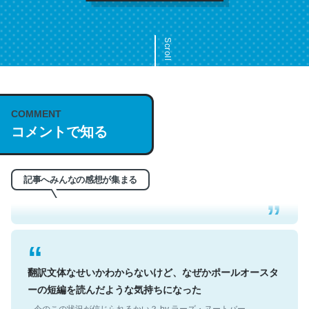
Scroll
COMMENT
これは名文。彼はとてもクレバーなんだろうなと凄く思
コメントで知る
う。英語少しでも読める人は原文もお勧め。自分はこの流
れ好き。Let’s Fucking Go. Then Covid hit. Shit.
─今のこの状況が信じられるかい？ by ラーズ・ヌートバー
記事へみんなの感想が集まる
翻訳文体なせいかわからないけど、なぜかポールオースタ
ーの短編を読んだような気持ちになった
─今のこの状況が信じられるかい？ by ラーズ・ヌートバー