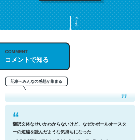
Scroll
COMMENT
これは名文。彼はとてもクレバーなんだろうなと凄く思
コメントで知る
う。英語少しでも読める人は原文もお勧め。自分はこの流
れ好き。Let’s Fucking Go. Then Covid hit. Shit.
─今のこの状況が信じられるかい？ by ラーズ・ヌートバー
記事へみんなの感想が集まる
翻訳文体なせいかわからないけど、なぜかポールオースタ
ーの短編を読んだような気持ちになった
─今のこの状況が信じられるかい？ by ラーズ・ヌートバー