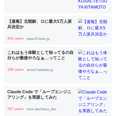
昆虫ってカルシウム少ないのか。知らんかった。調べたら
【速報】北朝鮮、ロに最大5万人派
コオロギのカルシウム分はエビの600分の1程度。
兵決定か
─ニュース :: 【研究発表】昆虫学の大問題＝「昆虫はなぜ海にいな
いのか」に関する新仮説
353 users
www.47news.jp
これはもう体験として知ってるの自
分らが最後やろなぁ…ってこと
186 users
anond.hatelabo.jp
論文では「淡水はカルシウムも酸素も不足してて両方に不
利だから両方が拮抗してるのでは」とあって面白い。海に
いる鋏角類（カブトガニ・ウミグモ）はカルシウムを使わ
ずキチンを強化してる筈だが、酵素が違うのか？
Claude Code で「ループエンジニ
─ニュース :: 【研究発表】昆虫学の大問題＝「昆虫はなぜ海にいな
アリング」を実践してみた
いのか」に関する新仮説
297 users
zenn.dev/tetsu_don