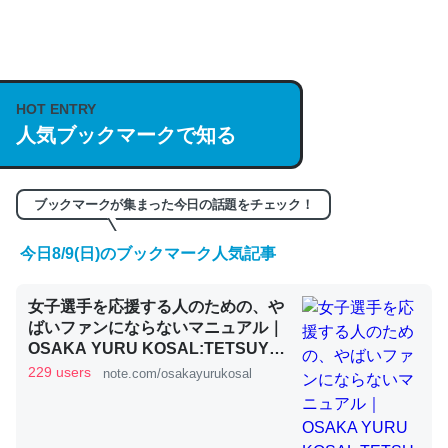
何気にChatGPTの仕組み、特に「トークン」について解
説してる記事が少ないので貴重な良記事。/続編来た
HOT ENTRY
https://isobe324649.hatenablog.com/entry/2023/03/27
人気ブックマークで知る
/064121
─GPTの仕組みと限界についての考察（１） - conceptualization
ブックマークが集まった今日の話題をチェック！
今日8/9(日)のブックマーク人気記事
これは良記事。32768トークンだと英語小説100ページ分
女子選手を応援する人のための、や
くらい。小説でいう「ずっと前の伏線」は回収されないけ
ばいファンにならないマニュアル｜
ど、短期記憶というには多い分量。進化すればするほど分
OSAKA YURU KOSAL:TETSUYA
かりやすく強くなりそう
KITAMOTO
229 users
note.com/osakayurukosal
─GPTの仕組みと限界についての考察（１） - conceptualization