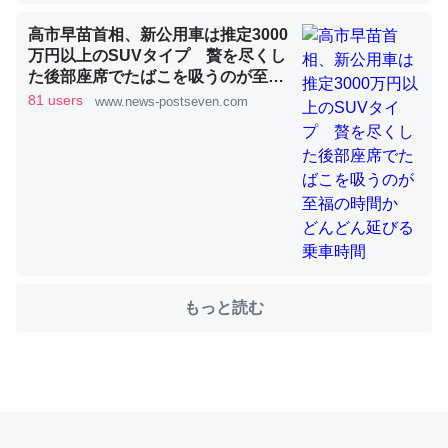
高市早苗首相、新公用車は推定3000
万円以上のSUVタイプ 贅を尽くし
これを元に考えるとカルシウムを大量に使う脊椎動物と貝
た後部座席でたばこを吸うのが至福
類は苦労してるんだな…。腹足類だと殻を無くしてナメク
の時間か どんどん延びる乗車時間
81 users
www.news-postseven.com
ジになったり努力してるし。
─ニュース :: 【研究発表】昆虫学の大問題＝「昆虫はなぜ海にいな
いのか」に関する新仮説
ウチもEchoを実家に置いて４年。でたまに覗いてる。ぼ
もっと読む
ちぼちRingも置こうかと画策中。あと、Googleマップで
位置情報を共有してる。電池残量や充電中かが分かるので
これ見て生きてるなって分かる。
─たまにLINEするくらいだった遠方の父67歳と僕。ITツール導入で
コミュニケーションが劇的に変化した｜tayorini by LIFULL介護