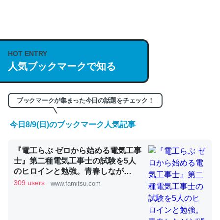
何気にChatGPTの仕組み、特に「トークン」について解
説してる記事が少ないので貴重な良記事。/続編来た
https://isobe324649.hatenablog.com/entry/2023/03/27
HOT ENTRY
/064121
人気ブックマークで知る
─GPTの仕組みと限界についての考察（１） - conceptualization
ブックマークが集まった今日の話題をチェック！
今日8/9(日)のブックマーク人気記事
これは良記事。32768トークンだと英語小説100ページ分
くらい。小説でいう「ずっと前の伏線」は回収されないけ
『電工らぶ ゼロから始める電気工事
ど、短期記憶というには多い分量。進化すればするほど分
士』第二種電気工事士の試験を5人
かりやすく強くなりそう
のヒロインと勉強。青春しなが
ら“過去問1000問”や“本番形式CBT
309 users
www.famitsu.com
─GPTの仕組みと限界についての考察（１） - conceptualization
模擬試験”で本格的に学べるノベル
ゲーム | ゲーム・エンタメ最新情報
のファミ通.com