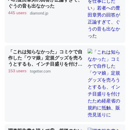
ぐうの音も出なかった
445 users
diamond.jp
これを元に考えるとカルシウムを大量に使う脊椎動物と貝
類は苦労してるんだな…。腹足類だと殻を無くしてナメク
ジになったり努力してるし。
─ニュース :: 【研究発表】昆虫学の大問題＝「昆虫はなぜ海にいな
いのか」に関する新仮説
「これは知らなかった」コミケで自
作した「ウマ娘」定規グッズを売ろ
うとするも、インチ目盛りを付けた
ため経産省の規約に抵触、販売見送
153 users
togetter.com
りに
ウチもEchoを実家に置いて４年。でたまに覗いてる。ぼ
ちぼちRingも置こうかと画策中。あと、Googleマップで
位置情報を共有してる。電池残量や充電中かが分かるので
これ見て生きてるなって分かる。
─たまにLINEするくらいだった遠方の父67歳と僕。ITツール導入で
コミュニケーションが劇的に変化した｜tayorini by LIFULL介護