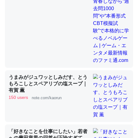
昆虫ってカルシウム少ないのか。知らんかった。調べたら
コオロギのカルシウム分はエビの600分の1程度。
─ニュース :: 【研究発表】昆虫学の大問題＝「昆虫はなぜ海にいな
いのか」に関する新仮説
うまみがジュワッとしみだす、とう
論文では「淡水はカルシウムも酸素も不足してて両方に不
もろこしとスペアリブの塩スープ｜
利だから両方が拮抗してるのでは」とあって面白い。海に
有賀 薫
いる鋏角類（カブトガニ・ウミグモ）はカルシウムを使わ
150 users
note.com/kaorun
ずキチンを強化してる筈だが、酵素が違うのか？
─ニュース :: 【研究発表】昆虫学の大問題＝「昆虫はなぜ海にいな
いのか」に関する新仮説
「好きなことを仕事にしたい」若者
への豊田章男の回答が正論すぎて、