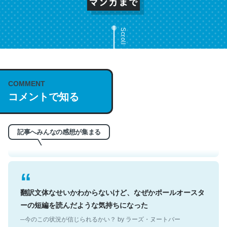
Scroll
これは名文。彼はとてもクレバーなんだろうなと凄く思
COMMENT
コメントで知る
う。英語少しでも読める人は原文もお勧め。自分はこの流
れ好き。Let’s Fucking Go. Then Covid hit. Shit.
─今のこの状況が信じられるかい？ by ラーズ・ヌートバー
記事へみんなの感想が集まる
翻訳文体なせいかわからないけど、なぜかポールオースタ
ーの短編を読んだような気持ちになった
─今のこの状況が信じられるかい？ by ラーズ・ヌートバー