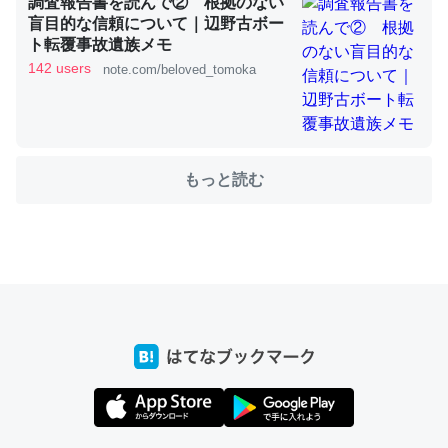
調査報告書を読んで② 根拠のない
盲目的な信頼について｜辺野古ボー
ト転覆事故遺族メモ
142 users
ちょうど同じ理由でEcho Show 8を設定中でした。Prime
note.com/beloved_tomoka
とかSpotifyを支払う孝行もできる。一生で親と会える残
り時間を日数にすると1週間とかの人が多いそうだけど、
それを実質100倍以上に伸ばす効果があるはず……
─たまにLINEするくらいだった遠方の父67歳と僕。ITツール導入で
もっと読む
コミュニケーションが劇的に変化した｜tayorini by LIFULL介護
私も3年前ぐらいに祖母の家に設置した。ポケットWifiみ
たいなのでネット環境作ったけどAlexaしか使わないので
回線代ほとんどかからないですよ。参考：
https://toyoshi.hatenablog.com/entry/2019/05/15/1805
34
─たまにLINEするくらいだった遠方の父67歳と僕。ITツール導入で