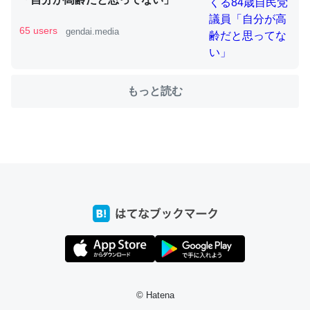
65 users
gendai.media
ちょうど同じ理由でEcho Show 8を設定中でした。Prime
とかSpotifyを支払う孝行もできる。一生で親と会える残
もっと読む
り時間を日数にすると1週間とかの人が多いそうだけど、
それを実質100倍以上に伸ばす効果があるはず……
─たまにLINEするくらいだった遠方の父67歳と僕。ITツール導入で
コミュニケーションが劇的に変化した｜tayorini by LIFULL介護
私も3年前ぐらいに祖母の家に設置した。ポケットWifiみ
たいなのでネット環境作ったけどAlexaしか使わないので
回線代ほとんどかからないですよ。参考：
https://toyoshi.hatenablog.com/entry/2019/05/15/1805
© Hatena
34