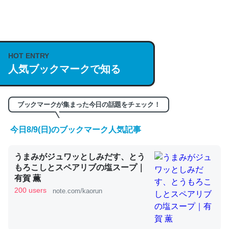
何気にChatGPTの仕組み、特に「トークン」について解
説してる記事が少ないので貴重な良記事。/続編来た
https://isobe324649.hatenablog.com/entry/2023/03/27
HOT ENTRY
人気ブックマークで知る
/064121
─GPTの仕組みと限界についての考察（１） - conceptualization
ブックマークが集まった今日の話題をチェック！
今日8/9(日)のブックマーク人気記事
これは良記事。32768トークンだと英語小説100ページ分
うまみがジュワッとしみだす、とう
くらい。小説でいう「ずっと前の伏線」は回収されないけ
もろこしとスペアリブの塩スープ｜
ど、短期記憶というには多い分量。進化すればするほど分
有賀 薫
かりやすく強くなりそう
200 users
note.com/kaorun
─GPTの仕組みと限界についての考察（１） - conceptualization