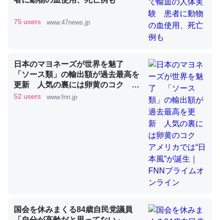
75 users
www.47news.jp
これを元に考えるとカルシウムを大量に使う脊椎動物と貝
類は苦労してるんだな…。腹足類だと殻を無くしてナメク
ジになったり努力してるし。
日本のマヨネーズが世界を魅了
─ニュース :: 【研究発表】昆虫学の大問題＝「昆虫はなぜ海にいな
「ソース類」の輸出額が過去最高を
いのか」に関する新仮説
更新 人気の裏には卵黄のコク ア
メリカでは“日本風”が誕生｜FNNプ
52 users
www.fnn.jp
ライムオンライン
ウチもEchoを実家に置いて４年。でたまに覗いてる。ぼ
ちぼちRingも置こうかと画策中。あと、Googleマップで
位置情報を共有してる。電池残量や充電中かが分かるので
これ見て生きてるなって分かる。
─たまにLINEするくらいだった遠方の父67歳と僕。ITツール導入で
コミュニケーションが劇的に変化した｜tayorini by LIFULL介護
国会を休みまくる84歳自民党議員
「自分が高齢だと思ってない」