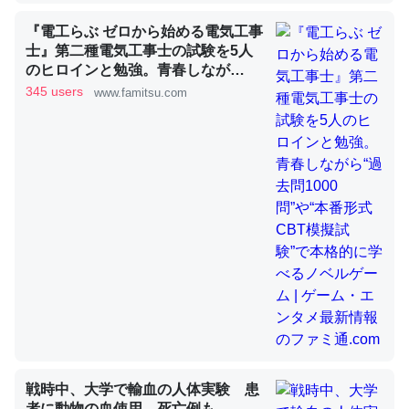
『電工らぶ ゼロから始める電気工事
士』第二種電気工事士の試験を5人
昆虫ってカルシウム少ないのか。知らんかった。調べたら
のヒロインと勉強。青春しなが
ら“過去問1000問”や“本番形式CBT
コオロギのカルシウム分はエビの600分の1程度。
345 users
www.famitsu.com
模擬試験”で本格的に学べるノベル
─ニュース :: 【研究発表】昆虫学の大問題＝「昆虫はなぜ海にいな
ゲーム | ゲーム・エンタメ最新情報
いのか」に関する新仮説
のファミ通.com
論文では「淡水はカルシウムも酸素も不足してて両方に不
利だから両方が拮抗してるのでは」とあって面白い。海に
いる鋏角類（カブトガニ・ウミグモ）はカルシウムを使わ
ずキチンを強化してる筈だが、酵素が違うのか？
─ニュース :: 【研究発表】昆虫学の大問題＝「昆虫はなぜ海にいな
いのか」に関する新仮説
戦時中、大学で輸血の人体実験 患
者に動物の血使用、死亡例も