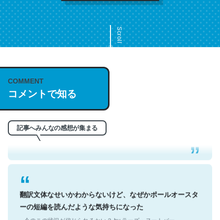
Scroll
COMMENT
これは名文。彼はとてもクレバーなんだろうなと凄く思
コメントで知る
う。英語少しでも読める人は原文もお勧め。自分はこの流
れ好き。Let’s Fucking Go. Then Covid hit. Shit.
─今のこの状況が信じられるかい？ by ラーズ・ヌートバー
記事へみんなの感想が集まる
翻訳文体なせいかわからないけど、なぜかポールオースタ
ーの短編を読んだような気持ちになった
─今のこの状況が信じられるかい？ by ラーズ・ヌートバー