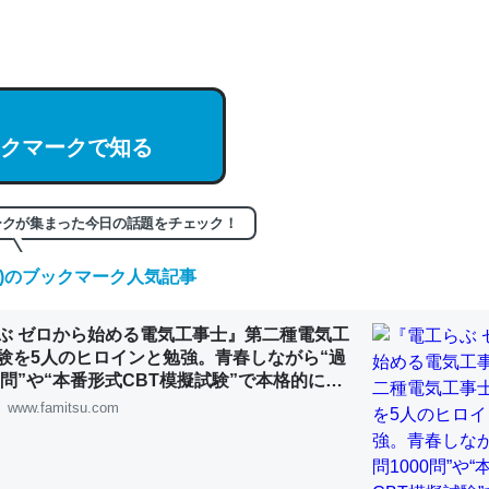
hatGPTの仕組み、特に「トークン」について解説してる記事が少ない
編来た https://isobe324649.hatenablog.com/entry/2023/03/27/
組みと限界についての考察（１） - conceptualization
クマークで知る
記事。32768トークンだと英語小説100ページ分くらい。小説でいう「
ークが集まった今日の話題をチェック！
は回収されないけど、短期記憶というには多い分量。進化すればするほ
くなりそう
(土)のブックマーク人気記事
組みと限界についての考察（１） - conceptualization
ぶ ゼロから始める電気工事士』第二種電気工
験を5人のヒロインと勉強。青春しながら“過
00問”や“本番形式CBT模擬試験”で本格的に学
ルゲーム | ゲーム・エンタメ最新情報のファミ
www.famitsu.com
カルシウム少ないのか。知らんかった。調べたらコオロギのカルシウム
分の1程度。
 :: 【研究発表】昆虫学の大問題＝「昆虫はなぜ海にいないのか」に関する新仮説