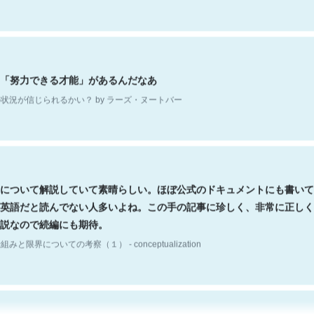
「努力できる才能」があるんだなあ
状況が信じられるかい？ by ラーズ・ヌートバー
について解説していて素晴らしい。ほぼ公式のドキュメントにも書いて
英語だと読んでない人多いよね。この手の記事に珍しく、非常に正しく
説なので続編にも期待。
組みと限界についての考察（１） - conceptualization