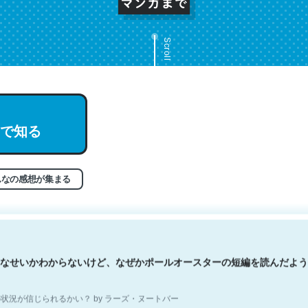
Scroll
文。彼はとてもクレバーなんだろうなと凄く思う。英語少しでも読める
で知る
分はこの流れ好き。Let’s Fucking Go. Then Covid hit. Shit.
状況が信じられるかい？ by ラーズ・ヌートバー
んなの感想が集まる
なせいかわからないけど、なぜかポールオースターの短編を読んだよう
状況が信じられるかい？ by ラーズ・ヌートバー