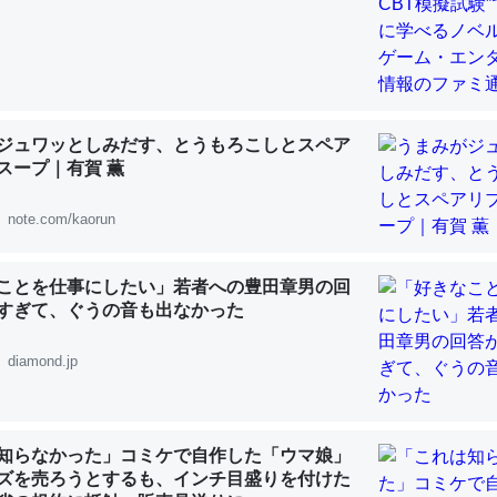
「淡水はカルシウムも酸素も不足してて両方に不利だから両方が拮抗し
ジュワッとしみだす、とうもろこしとスペア
スープ｜有賀 薫
って面白い。海にいる鋏角類（カブトガニ・ウミグモ）はカルシウムを
化してる筈だが、酵素が違うのか？
note.com/kaorun
 :: 【研究発表】昆虫学の大問題＝「昆虫はなぜ海にいないのか」に関する新仮説
ことを仕事にしたい」若者への豊田章男の回
すぎて、ぐうの音も出なかった
diamond.jp
に考えるとカルシウムを大量に使う脊椎動物と貝類は苦労してるんだな
を無くしてナメクジになったり努力してるし。
 :: 【研究発表】昆虫学の大問題＝「昆虫はなぜ海にいないのか」に関する新仮説
知らなかった」コミケで自作した「ウマ娘」
ズを売ろうとするも、インチ目盛りを付けた