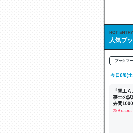
何気にC
な良記事。/続
─GPTの仕
HOT ENTRY
人気ブッ
これは良
ブックマ
の伏線」
やすく強
今日8/8
─GPTの仕
『電工ら
事士の試
去問10
べるノベ
299 users
通.com
昆虫って
の600
─ニュース