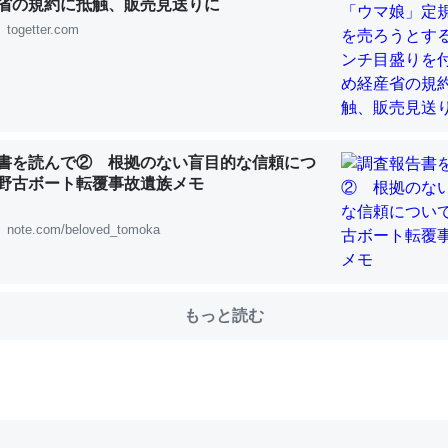
省の規約に抵触、販売見送りに
togetter.com
choを実家に置いて４年。でたまに覗いてる。ぼちぼちRingも置こう
、Googleマップで位置情報を共有してる。電池残量や充電中かが分か
きてるなって分かる。
INEするくらいだった遠方の父67歳と僕。ITツール導入でコミュニケーションが劇
ni by LIFULL介護
書を読んで② 根拠のない盲目的な信頼につ
野古ボート転覆事故遺族メモ
note.com/beloved_tomoka
じ理由でEcho Show 8を設定中でした。PrimeとかSpotifyを支払
生で親と会える残り時間を日数にすると1週間とかの人が多いそうだけ
もっと読む
00倍以上に伸ばす効果があるはず……
INEするくらいだった遠方の父67歳と僕。ITツール導入でコミュニケーションが劇
ni by LIFULL介護