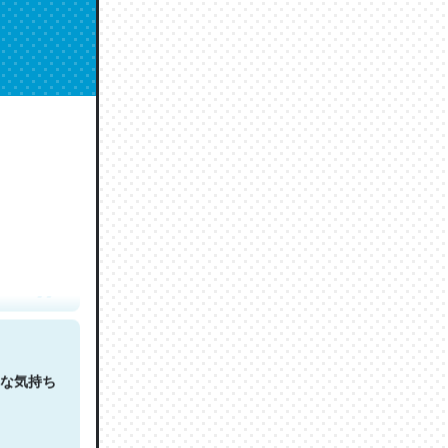
人は原文
な気持ち