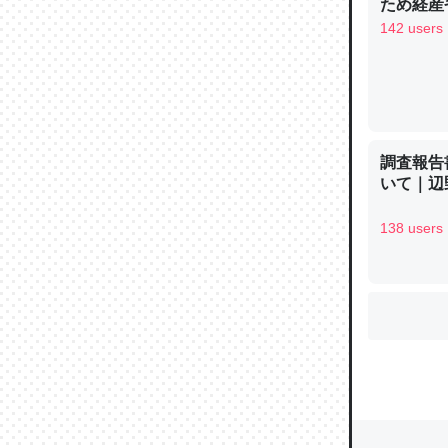
ため経産
142 users
ウチもE
中。あと
れ見て生
─たまにL
た｜tayori
調査報告
いて｜辺
138 users
ちょうど同
きる。一
を実質1
─たまにL
た｜tayori