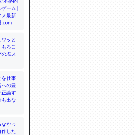
てるので
使わずキ
…。腹足