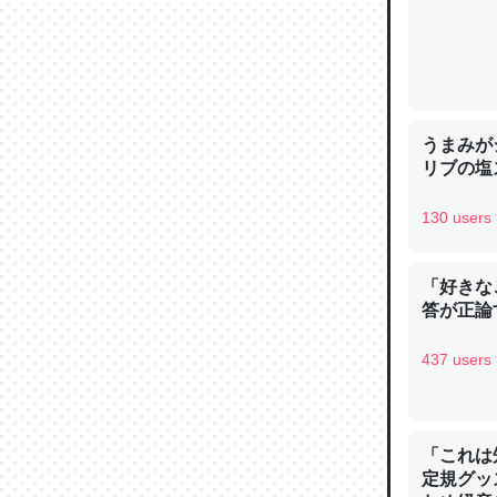
論文では
うまみが
リブの塩
は」とあ
チンを強
130 users
─ニュース
「好きな
答が正論
437 users
これを元
類だと殻
─ニュース
「これは
定規グッ