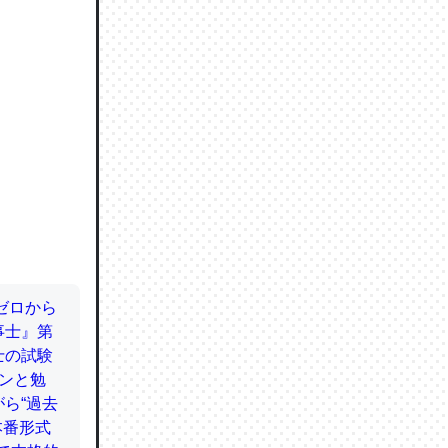
ので貴重
064121
ずっと前
ど分かり
分はエビ