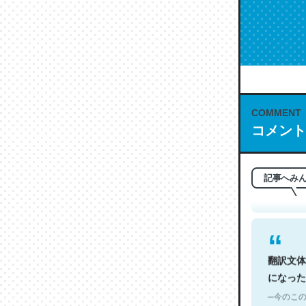
COMMENT
これは名
コメント
もお勧め。自
─今のこの
記事へみ
翻訳文体
になった
─今のこの