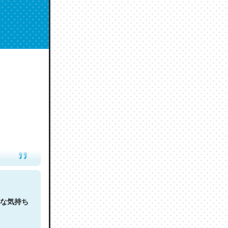
人は原文
な気持ち