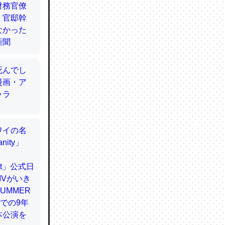
てるので
使わずキ
…。腹足