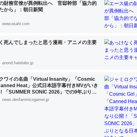
の財務官僚が異例転出へ 官邸幹部「協力的
 :: 【研究発表】昆虫学の大問題＝「昆虫はなぜ海にいないのか」に関する新仮説
たから」：朝日新聞
www.asahi.com
く死んでしまったと思う漫画・アニメの主要
「淡水はカルシウムも酸素も不足してて両方に不利だから両方が拮抗し
って面白い。海にいる鋏角類（カブトガニ・ウミグモ）はカルシウムを
化してる筈だが、酵素が違うのか？
anond.hatelabo.jp
 :: 【研究発表】昆虫学の大問題＝「昆虫はなぜ海にいないのか」に関する新仮説
イの名曲「Virtual Insanity」「Cosmic
「Canned Heat」公式日本語字幕付きMVがいき
「SUMMER SONIC 2026」での9年ぶりと
公演を記念して
news.denfaminicogamer.jp
に考えるとカルシウムを大量に使う脊椎動物と貝類は苦労してるんだな
を無くしてナメクジになったり努力してるし。
 :: 【研究発表】昆虫学の大問題＝「昆虫はなぜ海にいないのか」に関する新仮説