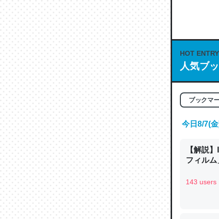
何気にC
な良記事。/続
─GPTの仕
HOT ENTRY
人気ブッ
これは良
ブックマ
の伏線」
やすく強
今日8/7
─GPTの仕
【解説】
フィルム」
143 users
昆虫って
の600