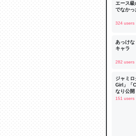
エース級
─ニュース
でなかっ
324 users
あっけな
論文では
キャラ
は」とあ
チンを強
282 users
─ニュース
ジャミロクワ
Girl」
なり公開！
なる日本
151 users
これを元
類だと殻
─ニュース