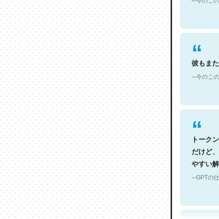
彼もまた
─今のこの
トークン
だけど、
やすい解
─GPTの仕