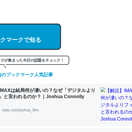
hatGPTの仕組み、特に「トークン」について解説してる記事が少ない
編来た https://isobe324649.hatenablog.com/entry/2023/03/27/
組みと限界についての考察（１） - conceptualization
クマークで知る
記事。32768トークンだと英語小説100ページ分くらい。小説でいう「
ークが集まった今日の話題をチェック！
は回収されないけど、短期記憶というには多い分量。進化すればするほ
くなりそう
(金)のブックマーク人気記事
組みと限界についての考察（１） - conceptualization
IMAXは結局何が凄いの？なぜ「デジタルより
と言われるのか？｜Joshua Connolly
note.com/joshua_film
カルシウム少ないのか。知らんかった。調べたらコオロギのカルシウム
分の1程度。