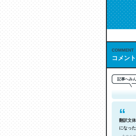
COMMENT
コメント
これは名
もお勧め。自
─今のこの
記事へみ
翻訳文体
になった
─今のこの