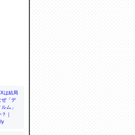
ので貴重
064121
ずっと前
ど分かり
分はエビ