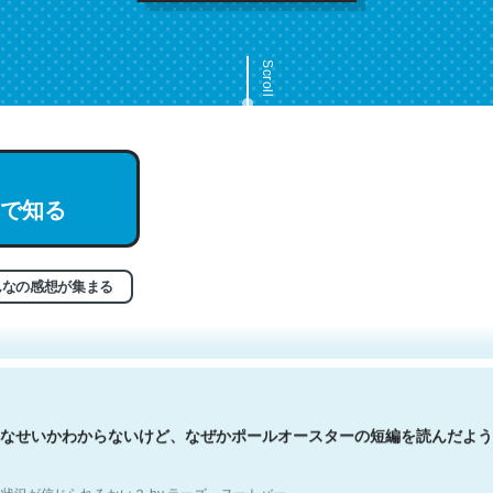
Scroll
で知る
文。彼はとてもクレバーなんだろうなと凄く思う。英語少しでも読める
分はこの流れ好き。Let’s Fucking Go. Then Covid hit. Shit.
状況が信じられるかい？ by ラーズ・ヌートバー
んなの感想が集まる
なせいかわからないけど、なぜかポールオースターの短編を読んだよう
状況が信じられるかい？ by ラーズ・ヌートバー