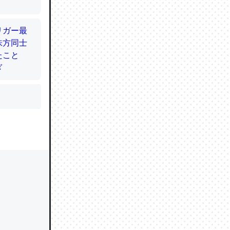
かと画策
るのでこ
的に変化し
う孝行もで
ど、それ
的に変化し