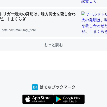
トリガー最大の発明は、味方同士を殺し合わ
だ。｜まくらぎ
choを実家に置いて４年。でたまに覗いてる。ぼちぼちRingも置こう
、Googleマップで位置情報を共有してる。電池残量や充電中かが分か
note.com/makuragi_note
きてるなって分かる。
INEするくらいだった遠方の父67歳と僕。ITツール導入でコミュニケーションが劇
ni by LIFULL介護
もっと読む
じ理由でEcho Show 8を設定中でした。PrimeとかSpotifyを支払
生で親と会える残り時間を日数にすると1週間とかの人が多いそうだけ
00倍以上に伸ばす効果があるはず……
INEするくらいだった遠方の父67歳と僕。ITツール導入でコミュニケーションが劇
ni by LIFULL介護