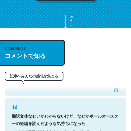
Scroll
COMMENT
これは名文。彼はとてもクレバーなんだろうなと凄く思
コメントで知る
う。英語少しでも読める人は原文もお勧め。自分はこの流
れ好き。Let’s Fucking Go. Then Covid hit. Shit.
─今のこの状況が信じられるかい？ by ラーズ・ヌートバー
記事へみんなの感想が集まる
翻訳文体なせいかわからないけど、なぜかポールオースタ
ーの短編を読んだような気持ちになった
─今のこの状況が信じられるかい？ by ラーズ・ヌートバー