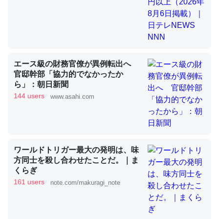
昆虫ってカルシウム少ないのか。知らんかった。調べたら
コオロギのカルシウム分はエビの600分の1程度。
─ニュース :: 【研究発表】昆虫学の大問題＝「昆虫はなぜ海にいな
エース級の財務官僚が異例転出へ
いのか」に関する新仮説
官邸幹部「協力的でなかったか
ら」：朝日新聞
144 users
www.asahi.com
論文では「淡水はカルシウムも酸素も不足してて両方に不
利だから両方が拮抗してるのでは」とあって面白い。海に
ワールドトリガー最大の発明は、味
いる鋏角類（カブトガニ・ウミグモ）はカルシウムを使わ
方同士を殺し合わせたことだ。｜ま
ずキチンを強化してる筈だが、酵素が違うのか？
くらぎ
161 users
note.com/makuragi_note
─ニュース :: 【研究発表】昆虫学の大問題＝「昆虫はなぜ海にいな
いのか」に関する新仮説