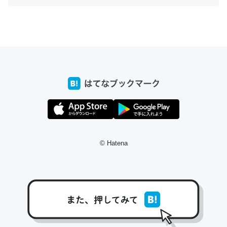
ちょうど同じ理由でEcho Show 8を設定中でした。Prime
とかSpotifyを支払う孝行もできる。一生で親と会える残
り時間を日数にすると1週間とかの人が多いそうだけど、
それを実質100倍以上に伸ばす効果があるはず……
─たまにLINEするくらいだった遠方の父67歳と僕。ITツール導入で
コミュニケーションが劇的に変化した｜tayorini by LIFULL介護
© Hatena
私も3年前ぐらいに祖母の家に設置した。ポケットWifiみ
たいなのでネット環境作ったけどAlexaしか使わないので
回線代ほとんどかからないですよ。参考：
https://toyoshi.hatenablog.com/entry/2019/05/15/1805
34