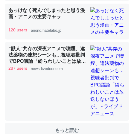
あっけなく死んでしまったと思う漫
画・アニメの主要キャラ
これを元に考えるとカルシウムを大量に使う脊椎動物と貝
類は苦労してるんだな…。腹足類だと殻を無くしてナメク
120 users
anond.hatelabo.jp
ジになったり努力してるし。
─ニュース :: 【研究発表】昆虫学の大問題＝「昆虫はなぜ海にいな
いのか」に関する新仮説
“獣人”共存の深夜アニメで喫煙、違
法薬物の連想シーンも…視聴者批判
でBPO議論「紛らわしいことは放送
しないほうが」 - ライブドアニュー
287 users
news.livedoor.com
ス
ウチもEchoを実家に置いて４年。でたまに覗いてる。ぼ
ちぼちRingも置こうかと画策中。あと、Googleマップで
位置情報を共有してる。電池残量や充電中かが分かるので
これ見て生きてるなって分かる。
─たまにLINEするくらいだった遠方の父67歳と僕。ITツール導入で
コミュニケーションが劇的に変化した｜tayorini by LIFULL介護
もっと読む