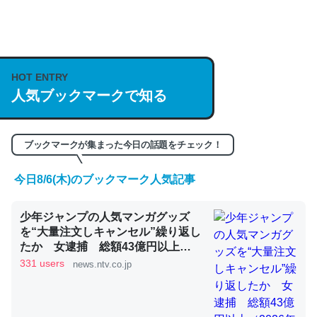
何気にChatGPTの仕組み、特に「トークン」について解
説してる記事が少ないので貴重な良記事。/続編来た
HOT ENTRY
https://isobe324649.hatenablog.com/entry/2023/03/27
人気ブックマークで知る
/064121
─GPTの仕組みと限界についての考察（１） - conceptualization
ブックマークが集まった今日の話題をチェック！
今日8/6(木)のブックマーク人気記事
これは良記事。32768トークンだと英語小説100ページ分
少年ジャンプの人気マンガグッズ
くらい。小説でいう「ずっと前の伏線」は回収されないけ
を“大量注文しキャンセル”繰り返し
ど、短期記憶というには多い分量。進化すればするほど分
たか 女逮捕 総額43億円以上
かりやすく強くなりそう
（2026年8月6日掲載）｜日テレ
331 users
news.ntv.co.jp
NEWS NNN
─GPTの仕組みと限界についての考察（１） - conceptualization