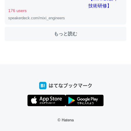
176 users
speakerdeck.com/mixi_engineers
ちょうど同じ理由でEcho Show 8を設定中でした。Prime
とかSpotifyを支払う孝行もできる。一生で親と会える残
もっと読む
り時間を日数にすると1週間とかの人が多いそうだけど、
それを実質100倍以上に伸ばす効果があるはず……
─たまにLINEするくらいだった遠方の父67歳と僕。ITツール導入で
コミュニケーションが劇的に変化した｜tayorini by LIFULL介護
私も3年前ぐらいに祖母の家に設置した。ポケットWifiみ
たいなのでネット環境作ったけどAlexaしか使わないので
回線代ほとんどかからないですよ。参考：
https://toyoshi.hatenablog.com/entry/2019/05/15/1805
© Hatena
34