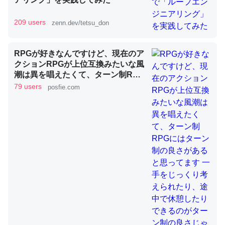
209 users
zenn.dev/tetsu_don
昆虫ってカルシウム少ないのか。知らんかった。調べたら
コオロギのカルシウム分はエビの600分の1程度。
RPGが好きなんですけど、現在のア
クションRPGが上位互換みたいな風
─ニュース :: 【研究発表】昆虫学の大問題＝「昆虫はなぜ海にいな
いのか」に関する新仮説
潮は異を唱えたくて、ターン制RPG
にはターン制の良さがあると思って
79 users
posfie.com
ます 一手をじっくり考えられたり、
途中で休憩したりできるのがターン
制の良さじゃないですか もっとター
ン制を煮詰めて欲しい→「既出だと
論文では「淡水はカルシウムも酸素も不足してて両方に不
思うがここはオクトパストラベラー
利だから両方が拮抗してるのでは」とあって面白い。海に
を推したい(´・ω・｀)」
いる鋏角類（カブトガニ・ウミグモ）はカルシウムを使わ
ずキチンを強化してる筈だが、酵素が違うのか？
─ニュース :: 【研究発表】昆虫学の大問題＝「昆虫はなぜ海にいな
いのか」に関する新仮説