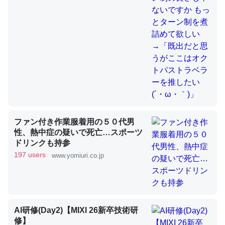
これを元に考えるとカルシウムを大量に使う脊椎動物と貝
類は苦労してるんだな…。腹足類だと殻を無くしてナメク
ジになったり努力してるし。
─ニュース :: 【研究発表】昆虫学の大問題＝「昆虫はなぜ海にいな
いのか」に関する新仮説
ファン付き作業服着用の５０代男
性、熱中症の疑いで死亡…スポーツ
ドリンクも持参
ウチもEchoを実家に置いて４年。でたまに覗いてる。ぼ
197 users
www.yomiuri.co.jp
ちぼちRingも置こうかと画策中。あと、Googleマップで
位置情報を共有してる。電池残量や充電中かが分かるので
これ見て生きてるなって分かる。
─たまにLINEするくらいだった遠方の父67歳と僕。ITツール導入で
コミュニケーションが劇的に変化した｜tayorini by LIFULL介護
AI研修(Day2)【MIXI 26新卒技術研
修】