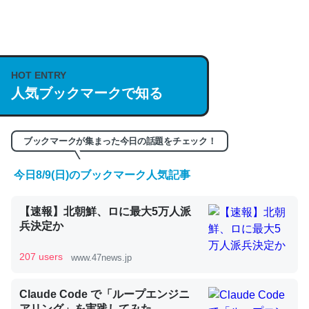
何気にChatGPTの仕組み、特に「トークン」について解
説してる記事が少ないので貴重な良記事。/続編来た
HOT ENTRY
https://isobe324649.hatenablog.com/entry/2023/03/27
人気ブックマークで知る
/064121
─GPTの仕組みと限界についての考察（１） - conceptualization
ブックマークが集まった今日の話題をチェック！
今日8/9(日)のブックマーク人気記事
これは良記事。32768トークンだと英語小説100ページ分
【速報】北朝鮮、ロに最大5万人派
くらい。小説でいう「ずっと前の伏線」は回収されないけ
兵決定か
ど、短期記憶というには多い分量。進化すればするほど分
かりやすく強くなりそう
207 users
www.47news.jp
─GPTの仕組みと限界についての考察（１） - conceptualization
Claude Code で「ループエンジニ
アリング」を実践してみた