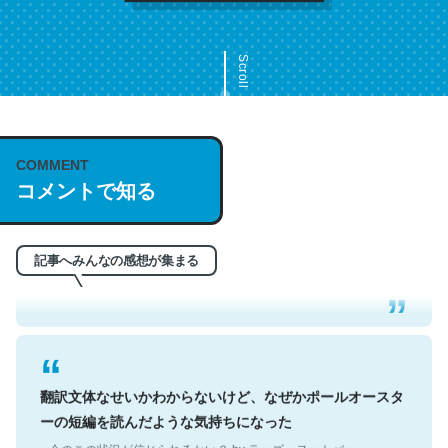
Scroll
COMMENT
これは名文。彼はとてもクレバーなんだろうなと凄く思
コメントで知る
う。英語少しでも読める人は原文もお勧め。自分はこの流
れ好き。Let’s Fucking Go. Then Covid hit. Shit.
─今のこの状況が信じられるかい？ by ラーズ・ヌートバー
記事へみんなの感想が集まる
翻訳文体なせいかわからないけど、なぜかポールオースタ
ーの短編を読んだような気持ちになった
─今のこの状況が信じられるかい？ by ラーズ・ヌートバー