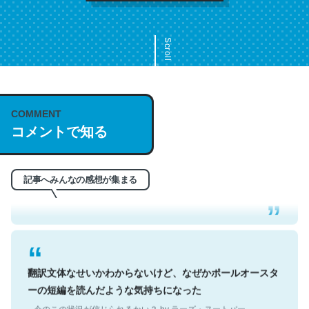
Scroll
COMMENT
これは名文。彼はとてもクレバーなんだろうなと凄く思
コメントで知る
う。英語少しでも読める人は原文もお勧め。自分はこの流
れ好き。Let’s Fucking Go. Then Covid hit. Shit.
─今のこの状況が信じられるかい？ by ラーズ・ヌートバー
記事へみんなの感想が集まる
翻訳文体なせいかわからないけど、なぜかポールオースタ
ーの短編を読んだような気持ちになった
─今のこの状況が信じられるかい？ by ラーズ・ヌートバー