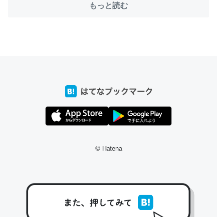
もっと読む
ちょうど同じ理由でEcho Show 8を設定中でした。Prime
とかSpotifyを支払う孝行もできる。一生で親と会える残
り時間を日数にすると1週間とかの人が多いそうだけど、
それを実質100倍以上に伸ばす効果があるはず……
─たまにLINEするくらいだった遠方の父67歳と僕。ITツール導入で
コミュニケーションが劇的に変化した｜tayorini by LIFULL介護
© Hatena
私も3年前ぐらいに祖母の家に設置した。ポケットWifiみ
たいなのでネット環境作ったけどAlexaしか使わないので
回線代ほとんどかからないですよ。参考：
https://toyoshi.hatenablog.com/entry/2019/05/15/1805
34