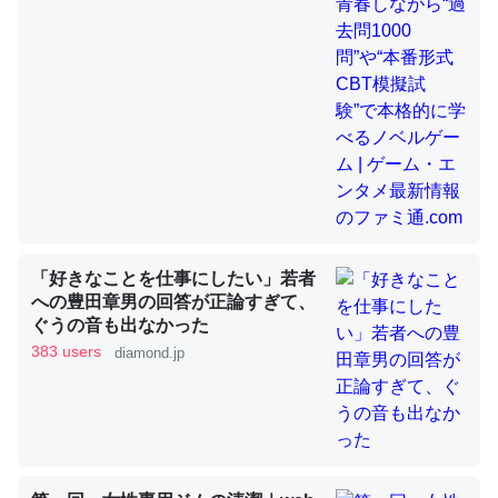
昆虫ってカルシウム少ないのか。知らんかった。調べたら
コオロギのカルシウム分はエビの600分の1程度。
─ニュース :: 【研究発表】昆虫学の大問題＝「昆虫はなぜ海にいな
いのか」に関する新仮説
「好きなことを仕事にしたい」若者
論文では「淡水はカルシウムも酸素も不足してて両方に不
への豊田章男の回答が正論すぎて、
ぐうの音も出なかった
利だから両方が拮抗してるのでは」とあって面白い。海に
383 users
diamond.jp
いる鋏角類（カブトガニ・ウミグモ）はカルシウムを使わ
ずキチンを強化してる筈だが、酵素が違うのか？
─ニュース :: 【研究発表】昆虫学の大問題＝「昆虫はなぜ海にいな
いのか」に関する新仮説