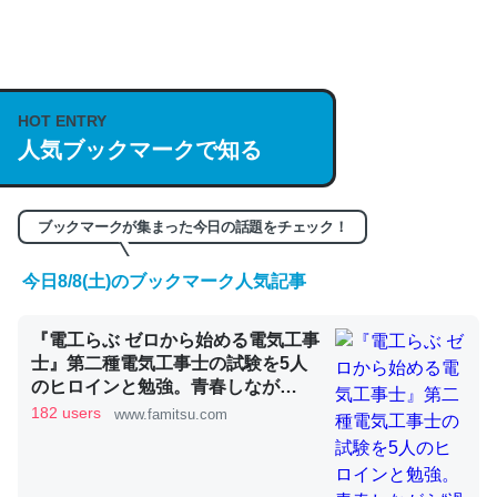
何気にChatGPTの仕組み、特に「トークン」について解
説してる記事が少ないので貴重な良記事。/続編来た
https://isobe324649.hatenablog.com/entry/2023/03/27
HOT ENTRY
人気ブックマークで知る
/064121
─GPTの仕組みと限界についての考察（１） - conceptualization
ブックマークが集まった今日の話題をチェック！
今日8/8(土)のブックマーク人気記事
これは良記事。32768トークンだと英語小説100ページ分
『電工らぶ ゼロから始める電気工事
くらい。小説でいう「ずっと前の伏線」は回収されないけ
士』第二種電気工事士の試験を5人
ど、短期記憶というには多い分量。進化すればするほど分
のヒロインと勉強。青春しなが
かりやすく強くなりそう
ら“過去問1000問”や“本番形式CBT
182 users
www.famitsu.com
模擬試験”で本格的に学べるノベル
─GPTの仕組みと限界についての考察（１） - conceptualization
ゲーム | ゲーム・エンタメ最新情報
のファミ通.com