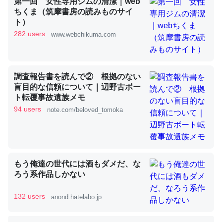
第一回 女性専用ジムの清潔｜web
ちくま（筑摩書房の読みものサイ
ト）
これを元に考えるとカルシウムを大量に使う脊椎動物と貝
282 users
www.webchikuma.com
類は苦労してるんだな…。腹足類だと殻を無くしてナメク
ジになったり努力してるし。
─ニュース :: 【研究発表】昆虫学の大問題＝「昆虫はなぜ海にいな
調査報告書を読んで② 根拠のない
いのか」に関する新仮説
盲目的な信頼について｜辺野古ボー
ト転覆事故遺族メモ
94 users
note.com/beloved_tomoka
ウチもEchoを実家に置いて４年。でたまに覗いてる。ぼ
ちぼちRingも置こうかと画策中。あと、Googleマップで
もう俺達の世代には酒もダメだ、な
位置情報を共有してる。電池残量や充電中かが分かるので
ろう系作品しかない
これ見て生きてるなって分かる。
─たまにLINEするくらいだった遠方の父67歳と僕。ITツール導入で
132 users
anond.hatelabo.jp
コミュニケーションが劇的に変化した｜tayorini by LIFULL介護