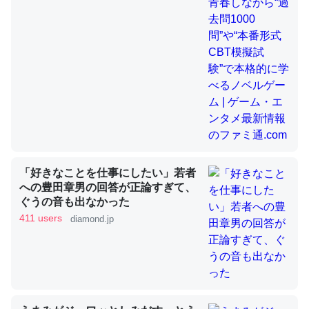
昆虫ってカルシウム少ないのか。知らんかった。調べたら
コオロギのカルシウム分はエビの600分の1程度。
─ニュース :: 【研究発表】昆虫学の大問題＝「昆虫はなぜ海にいな
いのか」に関する新仮説
「好きなことを仕事にしたい」若者
論文では「淡水はカルシウムも酸素も不足してて両方に不
への豊田章男の回答が正論すぎて、
利だから両方が拮抗してるのでは」とあって面白い。海に
ぐうの音も出なかった
いる鋏角類（カブトガニ・ウミグモ）はカルシウムを使わ
411 users
diamond.jp
ずキチンを強化してる筈だが、酵素が違うのか？
─ニュース :: 【研究発表】昆虫学の大問題＝「昆虫はなぜ海にいな
いのか」に関する新仮説