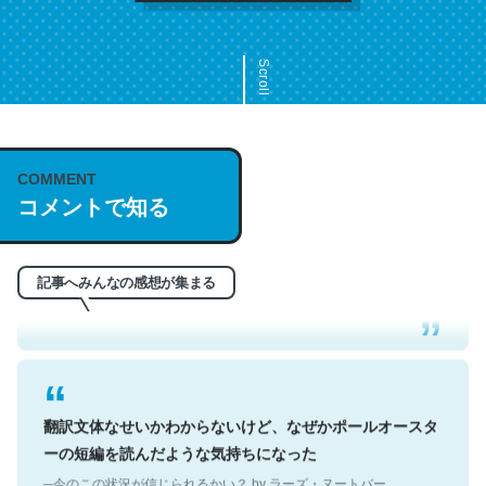
Scroll
COMMENT
これは名文。彼はとてもクレバーなんだろうなと凄く思
コメントで知る
う。英語少しでも読める人は原文もお勧め。自分はこの流
れ好き。Let’s Fucking Go. Then Covid hit. Shit.
─今のこの状況が信じられるかい？ by ラーズ・ヌートバー
記事へみんなの感想が集まる
翻訳文体なせいかわからないけど、なぜかポールオースタ
ーの短編を読んだような気持ちになった
─今のこの状況が信じられるかい？ by ラーズ・ヌートバー