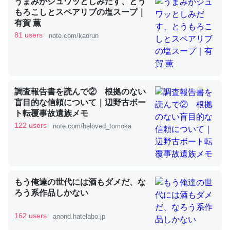
うまみがジュワッとしみだす、とう
もろこしとスペアリブの塩スープ｜
有賀 薫
これを元に考えるとカルシウムを大量に使う脊椎動物と貝
81 users
note.com/kaorun
類は苦労してるんだな…。腹足類だと殻を無くしてナメク
ジになったり努力してるし。
─ニュース :: 【研究発表】昆虫学の大問題＝「昆虫はなぜ海にいな
いのか」に関する新仮説
調査報告書を読んで② 根拠のない
盲目的な信頼について｜辺野古ボー
ト転覆事故遺族メモ
122 users
note.com/beloved_tomoka
ウチもEchoを実家に置いて４年。でたまに覗いてる。ぼ
ちぼちRingも置こうかと画策中。あと、Googleマップで
位置情報を共有してる。電池残量や充電中かが分かるので
もう俺達の世代には酒もダメだ、な
これ見て生きてるなって分かる。
ろう系作品しかない
─たまにLINEするくらいだった遠方の父67歳と僕。ITツール導入で
コミュニケーションが劇的に変化した｜tayorini by LIFULL介護
162 users
anond.hatelabo.jp