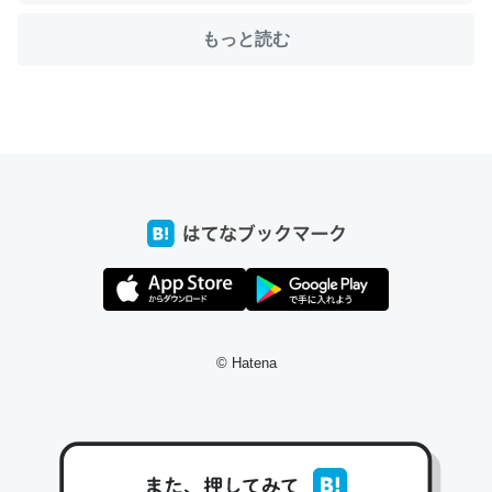
もっと読む
ちょうど同じ理由でEcho Show 8を設定中でした。Prime
とかSpotifyを支払う孝行もできる。一生で親と会える残
り時間を日数にすると1週間とかの人が多いそうだけど、
それを実質100倍以上に伸ばす効果があるはず……
─たまにLINEするくらいだった遠方の父67歳と僕。ITツール導入で
コミュニケーションが劇的に変化した｜tayorini by LIFULL介護
私も3年前ぐらいに祖母の家に設置した。ポケットWifiみ
© Hatena
たいなのでネット環境作ったけどAlexaしか使わないので
回線代ほとんどかからないですよ。参考：
https://toyoshi.hatenablog.com/entry/2019/05/15/1805
34