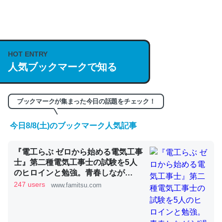
何気にChatGPTの仕組み、特に「トークン」について解
説してる記事が少ないので貴重な良記事。/続編来た
https://isobe324649.hatenablog.com/entry/2023/03/27
HOT ENTRY
/064121
人気ブックマークで知る
─GPTの仕組みと限界についての考察（１） - conceptualization
ブックマークが集まった今日の話題をチェック！
今日8/8(土)のブックマーク人気記事
これは良記事。32768トークンだと英語小説100ページ分
『電工らぶ ゼロから始める電気工事
くらい。小説でいう「ずっと前の伏線」は回収されないけ
士』第二種電気工事士の試験を5人
ど、短期記憶というには多い分量。進化すればするほど分
のヒロインと勉強。青春しなが
かりやすく強くなりそう
ら“過去問1000問”や“本番形式CBT
247 users
www.famitsu.com
模擬試験”で本格的に学べるノベル
─GPTの仕組みと限界についての考察（１） - conceptualization
ゲーム | ゲーム・エンタメ最新情報
のファミ通.com