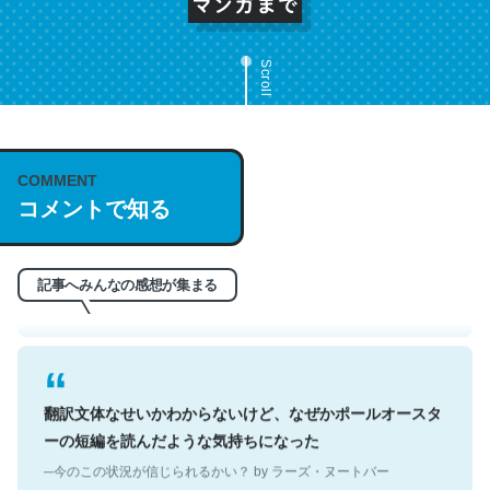
Scroll
これは名文。彼はとてもクレバーなんだろうなと凄く思
COMMENT
コメントで知る
う。英語少しでも読める人は原文もお勧め。自分はこの流
れ好き。Let’s Fucking Go. Then Covid hit. Shit.
─今のこの状況が信じられるかい？ by ラーズ・ヌートバー
記事へみんなの感想が集まる
翻訳文体なせいかわからないけど、なぜかポールオースタ
ーの短編を読んだような気持ちになった
─今のこの状況が信じられるかい？ by ラーズ・ヌートバー