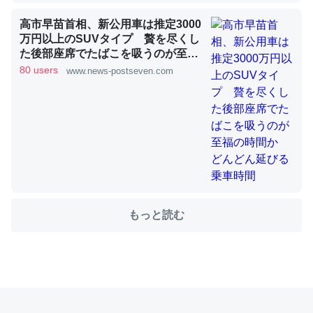
高市早苗首相、新公用車は推定3000
これを元に考えるとカルシウムを大量に使う脊椎動物と貝
万円以上のSUVタイプ 贅を尽くし
類は苦労してるんだな…。腹足類だと殻を無くしてナメク
た後部座席でたばこを吸うのが至福
の時間か どんどん延びる乗車時間
ジになったり努力してるし。
80 users
www.news-postseven.com
─ニュース :: 【研究発表】昆虫学の大問題＝「昆虫はなぜ海にいな
いのか」に関する新仮説
ウチもEchoを実家に置いて４年。でたまに覗いてる。ぼ
ちぼちRingも置こうかと画策中。あと、Googleマップで
もっと読む
位置情報を共有してる。電池残量や充電中かが分かるので
これ見て生きてるなって分かる。
─たまにLINEするくらいだった遠方の父67歳と僕。ITツール導入で
コミュニケーションが劇的に変化した｜tayorini by LIFULL介護