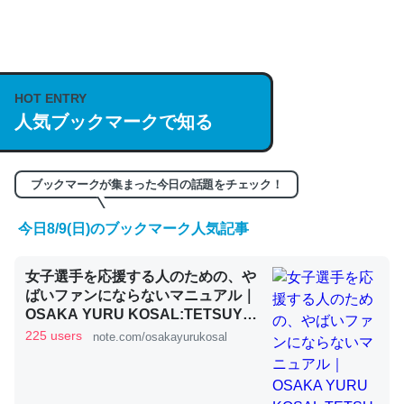
何気にChatGPTの仕組み、特に「トークン」について解
説してる記事が少ないので貴重な良記事。/続編来た
https://isobe324649.hatenablog.com/entry/2023/03/27
HOT ENTRY
/064121
人気ブックマークで知る
─GPTの仕組みと限界についての考察（１） - conceptualization
ブックマークが集まった今日の話題をチェック！
今日8/9(日)のブックマーク人気記事
これは良記事。32768トークンだと英語小説100ページ分
くらい。小説でいう「ずっと前の伏線」は回収されないけ
女子選手を応援する人のための、や
ど、短期記憶というには多い分量。進化すればするほど分
ばいファンにならないマニュアル｜
かりやすく強くなりそう
OSAKA YURU KOSAL:TETSUYA
KITAMOTO
225 users
note.com/osakayurukosal
─GPTの仕組みと限界についての考察（１） - conceptualization