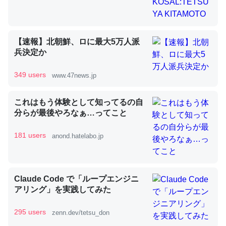
昆虫ってカルシウム少ないのか。知らんかった。調べたら
コオロギのカルシウム分はエビの600分の1程度。
【速報】北朝鮮、ロに最大5万人派
兵決定か
─ニュース :: 【研究発表】昆虫学の大問題＝「昆虫はなぜ海にいな
いのか」に関する新仮説
349 users
www.47news.jp
これはもう体験として知ってるの自
分らが最後やろなぁ…ってこと
論文では「淡水はカルシウムも酸素も不足してて両方に不
181 users
anond.hatelabo.jp
利だから両方が拮抗してるのでは」とあって面白い。海に
いる鋏角類（カブトガニ・ウミグモ）はカルシウムを使わ
ずキチンを強化してる筈だが、酵素が違うのか？
Claude Code で「ループエンジニ
─ニュース :: 【研究発表】昆虫学の大問題＝「昆虫はなぜ海にいな
いのか」に関する新仮説
アリング」を実践してみた
295 users
zenn.dev/tetsu_don