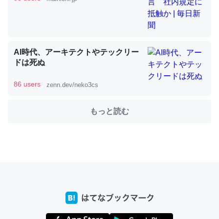
これを元に考えるとカルシウムを大量に使う脊椎動物と貝
類は苦労してるんだな…。腹足類だと殻を無くしてナメク
AI時代、アーキテクトやテックリー
ジになったり努力してるし。
ドは死ぬ
─ニュース :: 【研究発表】昆虫学の大問題＝「昆虫はなぜ海にいな
いのか」に関する新仮説
86 users
zenn.dev/neko3cs
もっと読む
ウチもEchoを実家に置いて４年。でたまに覗いてる。ぼ
ちぼちRingも置こうかと画策中。あと、Googleマップで
位置情報を共有してる。電池残量や充電中かが分かるので
これ見て生きてるなって分かる。
─たまにLINEするくらいだった遠方の父67歳と僕。ITツール導入で
コミュニケーションが劇的に変化した｜tayorini by LIFULL介護