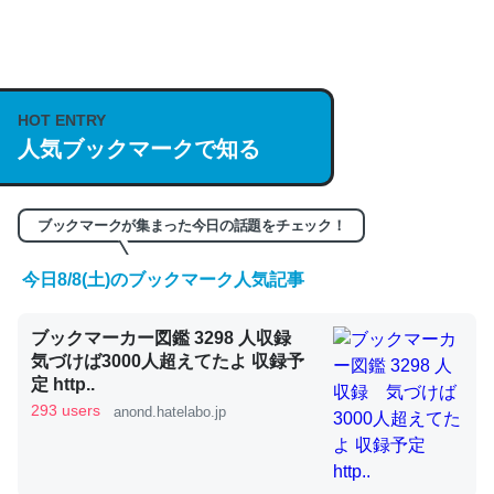
何気にChatGPTの仕組み、特に「トークン」について解
説してる記事が少ないので貴重な良記事。/続編来た
https://isobe324649.hatenablog.com/entry/2023/03/27
HOT ENTRY
人気ブックマークで知る
/064121
─GPTの仕組みと限界についての考察（１） - conceptualization
ブックマークが集まった今日の話題をチェック！
今日8/8(土)のブックマーク人気記事
これは良記事。32768トークンだと英語小説100ページ分
ブックマーカー図鑑 3298 人収録
くらい。小説でいう「ずっと前の伏線」は回収されないけ
気づけば3000人超えてたよ 収録予
ど、短期記憶というには多い分量。進化すればするほど分
定 http..
かりやすく強くなりそう
293 users
anond.hatelabo.jp
─GPTの仕組みと限界についての考察（１） - conceptualization