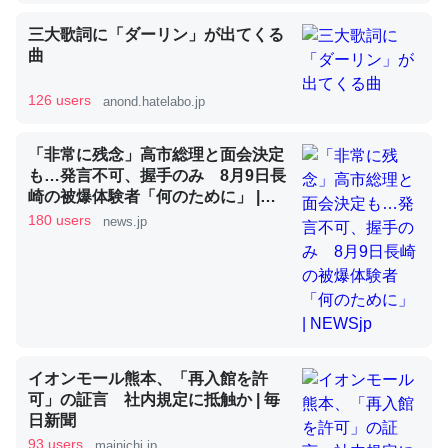
三大歌詞に「ダーリン」が出てくる
曲
昆虫ってカルシウム少ないのか。知らんかった。調べたら
コオロギのカルシウム分はエビの600分の1程度。
126 users
anond.hatelabo.jp
─ニュース :: 【研究発表】昆虫学の大問題＝「昆虫はなぜ海にいな
いのか」に関する新仮説
「非常に残念」高市総理と面会決定
も…発言不可、握手のみ 8月9日長
崎の被爆体験者「何のために」 |
NEWSjp
180 users
news.jp
論文では「淡水はカルシウムも酸素も不足してて両方に不
利だから両方が拮抗してるのでは」とあって面白い。海に
いる鋏角類（カブトガニ・ウミグモ）はカルシウムを使わ
ずキチンを強化してる筈だが、酵素が違うのか？
─ニュース :: 【研究発表】昆虫学の大問題＝「昆虫はなぜ海にいな
イオンモール熊本、「再入館を許
いのか」に関する新仮説
可」の証言 社内規定に抵触か | 毎
日新聞
93 users
mainichi.jp