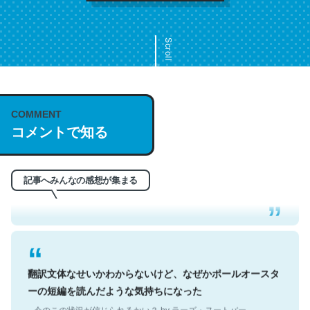
Scroll
COMMENT
これは名文。彼はとてもクレバーなんだろうなと凄く思
コメントで知る
う。英語少しでも読める人は原文もお勧め。自分はこの流
れ好き。Let’s Fucking Go. Then Covid hit. Shit.
─今のこの状況が信じられるかい？ by ラーズ・ヌートバー
記事へみんなの感想が集まる
翻訳文体なせいかわからないけど、なぜかポールオースタ
ーの短編を読んだような気持ちになった
─今のこの状況が信じられるかい？ by ラーズ・ヌートバー