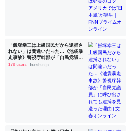
昆虫ってカルシウム少ないのか。知らんかった。調べたら
コオロギのカルシウム分はエビの600分の1程度。
─ニュース :: 【研究発表】昆虫学の大問題＝「昆虫はなぜ海にいな
いのか」に関する新仮説
「飯塚幸三は上級国民だから逮捕さ
れない」は間違いだった…《池袋暴
走事故》警視庁幹部が「自民党議
員」に呼び出されても逮捕を見送っ
179 users
bunshun.jp
た理由 | 文春オンライン
論文では「淡水はカルシウムも酸素も不足してて両方に不
利だから両方が拮抗してるのでは」とあって面白い。海に
いる鋏角類（カブトガニ・ウミグモ）はカルシウムを使わ
ずキチンを強化してる筈だが、酵素が違うのか？
─ニュース :: 【研究発表】昆虫学の大問題＝「昆虫はなぜ海にいな
いのか」に関する新仮説