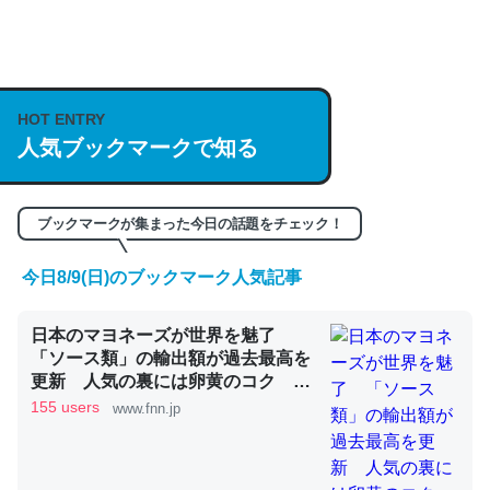
何気にChatGPTの仕組み、特に「トークン」について解
説してる記事が少ないので貴重な良記事。/続編来た
HOT ENTRY
https://isobe324649.hatenablog.com/entry/2023/03/27
人気ブックマークで知る
/064121
─GPTの仕組みと限界についての考察（１） - conceptualization
ブックマークが集まった今日の話題をチェック！
今日8/9(日)のブックマーク人気記事
これは良記事。32768トークンだと英語小説100ページ分
日本のマヨネーズが世界を魅了
くらい。小説でいう「ずっと前の伏線」は回収されないけ
「ソース類」の輸出額が過去最高を
ど、短期記憶というには多い分量。進化すればするほど分
更新 人気の裏には卵黄のコク ア
かりやすく強くなりそう
メリカでは“日本風”が誕生｜FNNプ
155 users
www.fnn.jp
ライムオンライン
─GPTの仕組みと限界についての考察（１） - conceptualization