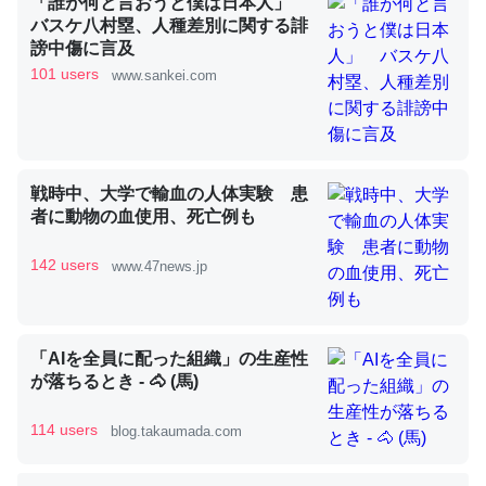
「誰が何と言おうと僕は日本人」
バスケ八村塁、人種差別に関する誹
謗中傷に言及
これを元に考えるとカルシウムを大量に使う脊椎動物と貝
101 users
www.sankei.com
類は苦労してるんだな…。腹足類だと殻を無くしてナメク
ジになったり努力してるし。
─ニュース :: 【研究発表】昆虫学の大問題＝「昆虫はなぜ海にいな
いのか」に関する新仮説
戦時中、大学で輸血の人体実験 患
者に動物の血使用、死亡例も
142 users
www.47news.jp
ウチもEchoを実家に置いて４年。でたまに覗いてる。ぼ
ちぼちRingも置こうかと画策中。あと、Googleマップで
「AIを全員に配った組織」の生産性
位置情報を共有してる。電池残量や充電中かが分かるので
が落ちるとき - 🐴 (馬)
これ見て生きてるなって分かる。
─たまにLINEするくらいだった遠方の父67歳と僕。ITツール導入で
114 users
blog.takaumada.com
コミュニケーションが劇的に変化した｜tayorini by LIFULL介護