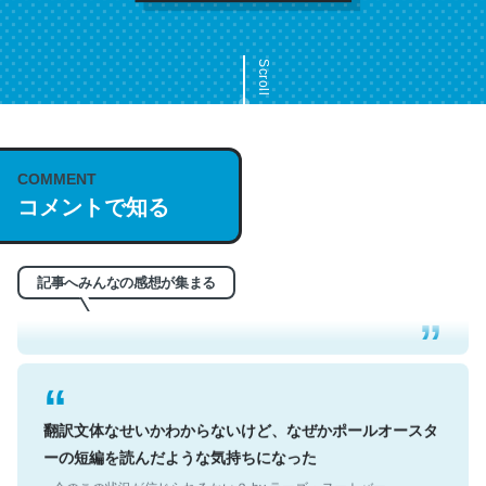
Scroll
COMMENT
これは名文。彼はとてもクレバーなんだろうなと凄く思
コメントで知る
う。英語少しでも読める人は原文もお勧め。自分はこの流
れ好き。Let’s Fucking Go. Then Covid hit. Shit.
─今のこの状況が信じられるかい？ by ラーズ・ヌートバー
記事へみんなの感想が集まる
翻訳文体なせいかわからないけど、なぜかポールオースタ
ーの短編を読んだような気持ちになった
─今のこの状況が信じられるかい？ by ラーズ・ヌートバー