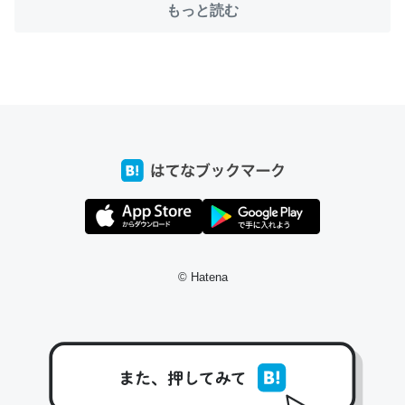
もっと読む
ちょうど同じ理由でEcho Show 8を設定中でした。Prime
とかSpotifyを支払う孝行もできる。一生で親と会える残
り時間を日数にすると1週間とかの人が多いそうだけど、
それを実質100倍以上に伸ばす効果があるはず……
─たまにLINEするくらいだった遠方の父67歳と僕。ITツール導入で
コミュニケーションが劇的に変化した｜tayorini by LIFULL介護
© Hatena
私も3年前ぐらいに祖母の家に設置した。ポケットWifiみ
たいなのでネット環境作ったけどAlexaしか使わないので
回線代ほとんどかからないですよ。参考：
https://toyoshi.hatenablog.com/entry/2019/05/15/1805
34