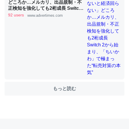
どころか…メルカリ、出品規制・不
正検知を強化しても2桁成長 Switch
2から始まり、「ちいかわ」で極ま
92 users
www.advertimes.com
これを元に考えるとカルシウムを大量に使う脊椎動物と貝
った“転売対策の本気”
類は苦労してるんだな…。腹足類だと殻を無くしてナメク
ジになったり努力してるし。
─ニュース :: 【研究発表】昆虫学の大問題＝「昆虫はなぜ海にいな
いのか」に関する新仮説
ウチもEchoを実家に置いて４年。でたまに覗いてる。ぼ
もっと読む
ちぼちRingも置こうかと画策中。あと、Googleマップで
位置情報を共有してる。電池残量や充電中かが分かるので
これ見て生きてるなって分かる。
─たまにLINEするくらいだった遠方の父67歳と僕。ITツール導入で
コミュニケーションが劇的に変化した｜tayorini by LIFULL介護