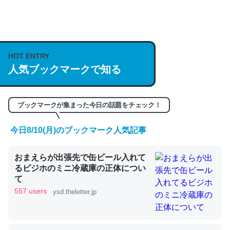
何気にChatGPTの仕組み、特に「トークン」について解
説してる記事が少ないので貴重な良記事。/続編来た
https://isobe324649.hatenablog.com/entry/2023/03/27
HOT ENTRY
/064121
人気ブックマークで知る
─GPTの仕組みと限界についての考察（１） - conceptualization
ブックマークが集まった今日の話題をチェック！
今日8/10(月)のブックマーク人気記事
これは良記事。32768トークンだと英語小説100ページ分
おまえらが出張先で缶ビール入れて
くらい。小説でいう「ずっと前の伏線」は回収されないけ
るビジホのミニ冷蔵庫の正体につい
ど、短期記憶というには多い分量。進化すればするほど分
て
かりやすく強くなりそう
557 users
ysd.theletter.jp
─GPTの仕組みと限界についての考察（１） - conceptualization