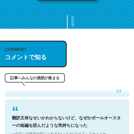
Scroll
COMMENT
これは名文。彼はとてもクレバーなんだろうなと凄く思
コメントで知る
う。英語少しでも読める人は原文もお勧め。自分はこの流
れ好き。Let’s Fucking Go. Then Covid hit. Shit.
─今のこの状況が信じられるかい？ by ラーズ・ヌートバー
記事へみんなの感想が集まる
翻訳文体なせいかわからないけど、なぜかポールオースタ
ーの短編を読んだような気持ちになった
─今のこの状況が信じられるかい？ by ラーズ・ヌートバー