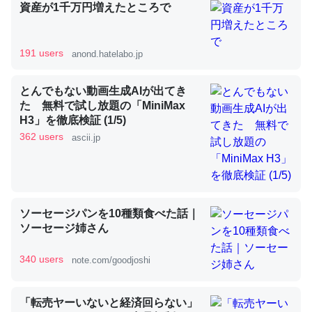
資産が1千万円増えたところで
昆虫ってカルシウム少ないのか。知らんかった。調べたら
191 users
anond.hatelabo.jp
コオロギのカルシウム分はエビの600分の1程度。
─ニュース :: 【研究発表】昆虫学の大問題＝「昆虫はなぜ海にいな
とんでもない動画生成AIが出てき
いのか」に関する新仮説
た 無料で試し放題の「MiniMax
H3」を徹底検証 (1/5)
362 users
ascii.jp
論文では「淡水はカルシウムも酸素も不足してて両方に不
利だから両方が拮抗してるのでは」とあって面白い。海に
ソーセージパンを10種類食べた話｜
いる鋏角類（カブトガニ・ウミグモ）はカルシウムを使わ
ソーセージ姉さん
ずキチンを強化してる筈だが、酵素が違うのか？
─ニュース :: 【研究発表】昆虫学の大問題＝「昆虫はなぜ海にいな
340 users
note.com/goodjoshi
いのか」に関する新仮説
「転売ヤーいないと経済回らない」