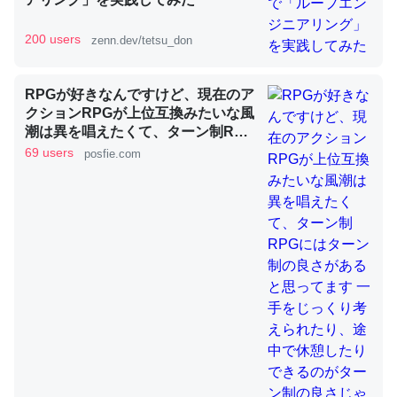
200 users
zenn.dev/tetsu_don
昆虫ってカルシウム少ないのか。知らんかった。調べたら
コオロギのカルシウム分はエビの600分の1程度。
RPGが好きなんですけど、現在のア
─ニュース :: 【研究発表】昆虫学の大問題＝「昆虫はなぜ海にいな
いのか」に関する新仮説
クションRPGが上位互換みたいな風
潮は異を唱えたくて、ターン制RPG
にはターン制の良さがあると思って
69 users
posfie.com
ます 一手をじっくり考えられたり、
途中で休憩したりできるのがターン
制の良さじゃないですか もっとター
論文では「淡水はカルシウムも酸素も不足してて両方に不
ン制を煮詰めて欲しい→「既出だと
思うがここはオクトパストラベラー
利だから両方が拮抗してるのでは」とあって面白い。海に
を推したい(´・ω・｀)」
いる鋏角類（カブトガニ・ウミグモ）はカルシウムを使わ
ずキチンを強化してる筈だが、酵素が違うのか？
─ニュース :: 【研究発表】昆虫学の大問題＝「昆虫はなぜ海にいな
いのか」に関する新仮説