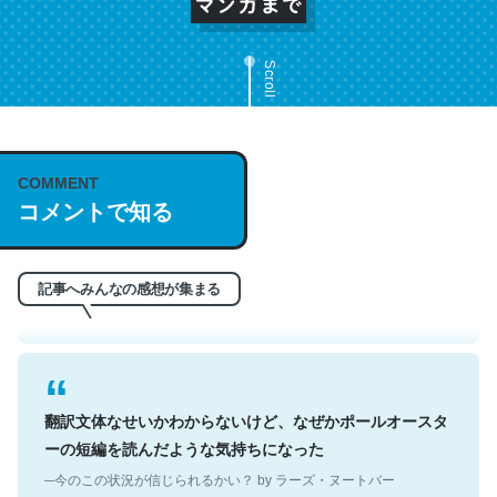
Scroll
これは名文。彼はとてもクレバーなんだろうなと凄く思
COMMENT
コメントで知る
う。英語少しでも読める人は原文もお勧め。自分はこの流
れ好き。Let’s Fucking Go. Then Covid hit. Shit.
─今のこの状況が信じられるかい？ by ラーズ・ヌートバー
記事へみんなの感想が集まる
翻訳文体なせいかわからないけど、なぜかポールオースタ
ーの短編を読んだような気持ちになった
─今のこの状況が信じられるかい？ by ラーズ・ヌートバー