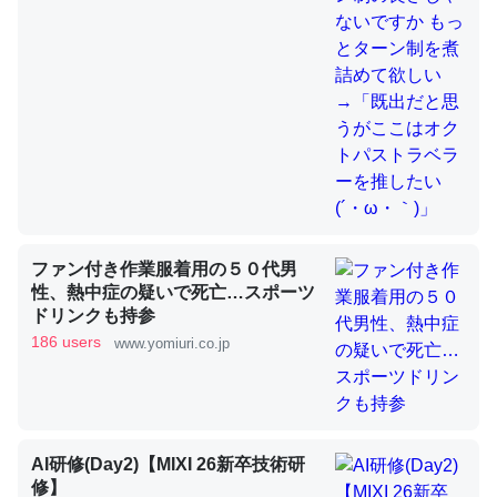
これを元に考えるとカルシウムを大量に使う脊椎動物と貝
類は苦労してるんだな…。腹足類だと殻を無くしてナメク
ジになったり努力してるし。
─ニュース :: 【研究発表】昆虫学の大問題＝「昆虫はなぜ海にいな
いのか」に関する新仮説
ファン付き作業服着用の５０代男
性、熱中症の疑いで死亡…スポーツ
ウチもEchoを実家に置いて４年。でたまに覗いてる。ぼ
ドリンクも持参
ちぼちRingも置こうかと画策中。あと、Googleマップで
186 users
www.yomiuri.co.jp
位置情報を共有してる。電池残量や充電中かが分かるので
これ見て生きてるなって分かる。
─たまにLINEするくらいだった遠方の父67歳と僕。ITツール導入で
コミュニケーションが劇的に変化した｜tayorini by LIFULL介護
AI研修(Day2)【MIXI 26新卒技術研
修】