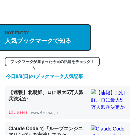
何気にChatGPTの仕組み、特に「トークン」について解
説してる記事が少ないので貴重な良記事。/続編来た
https://isobe324649.hatenablog.com/entry/2023/03/27
HOT ENTRY
/064121
人気ブックマークで知る
─GPTの仕組みと限界についての考察（１） - conceptualization
ブックマークが集まった今日の話題をチェック！
今日8/9(日)のブックマーク人気記事
これは良記事。32768トークンだと英語小説100ページ分
くらい。小説でいう「ずっと前の伏線」は回収されないけ
【速報】北朝鮮、ロに最大5万人派
ど、短期記憶というには多い分量。進化すればするほど分
兵決定か
かりやすく強くなりそう
193 users
www.47news.jp
─GPTの仕組みと限界についての考察（１） - conceptualization
Claude Code で「ループエンジニ
アリング」を実践してみた