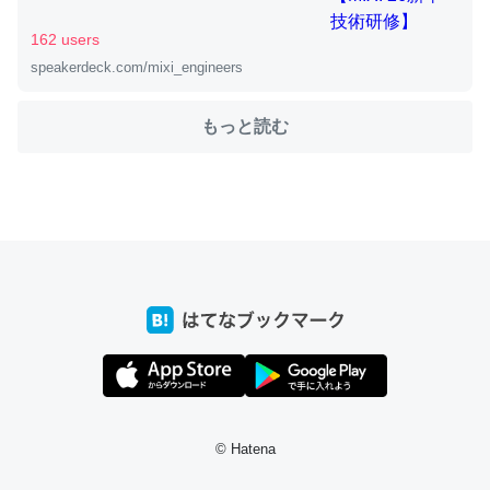
162 users
speakerdeck.com/mixi_engineers
ちょうど同じ理由でEcho Show 8を設定中でした。Prime
とかSpotifyを支払う孝行もできる。一生で親と会える残
もっと読む
り時間を日数にすると1週間とかの人が多いそうだけど、
それを実質100倍以上に伸ばす効果があるはず……
─たまにLINEするくらいだった遠方の父67歳と僕。ITツール導入で
コミュニケーションが劇的に変化した｜tayorini by LIFULL介護
私も3年前ぐらいに祖母の家に設置した。ポケットWifiみ
たいなのでネット環境作ったけどAlexaしか使わないので
回線代ほとんどかからないですよ。参考：
https://toyoshi.hatenablog.com/entry/2019/05/15/1805
© Hatena
34
─たまにLINEするくらいだった遠方の父67歳と僕。ITツール導入で