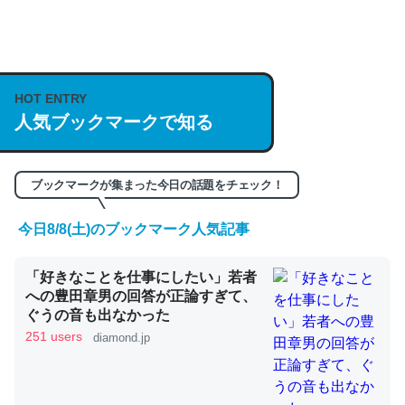
何気にChatGPTの仕組み、特に「トークン」について解
説してる記事が少ないので貴重な良記事。/続編来た
HOT ENTRY
https://isobe324649.hatenablog.com/entry/2023/03/27
人気ブックマークで知る
/064121
─GPTの仕組みと限界についての考察（１） - conceptualization
ブックマークが集まった今日の話題をチェック！
今日8/8(土)のブックマーク人気記事
これは良記事。32768トークンだと英語小説100ページ分
「好きなことを仕事にしたい」若者
くらい。小説でいう「ずっと前の伏線」は回収されないけ
への豊田章男の回答が正論すぎて、
ど、短期記憶というには多い分量。進化すればするほど分
ぐうの音も出なかった
かりやすく強くなりそう
251 users
diamond.jp
─GPTの仕組みと限界についての考察（１） - conceptualization