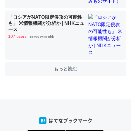
「ロシアがNATO限定侵攻の可能性
これを元に考えるとカルシウムを大量に使う脊椎動物と貝
も」 米情報機関が分析か | NHKニュ
類は苦労してるんだな…。腹足類だと殻を無くしてナメク
ース
ジになったり努力してるし。
107 users
news.web.nhk
─ニュース :: 【研究発表】昆虫学の大問題＝「昆虫はなぜ海にいな
いのか」に関する新仮説
もっと読む
ウチもEchoを実家に置いて４年。でたまに覗いてる。ぼ
ちぼちRingも置こうかと画策中。あと、Googleマップで
位置情報を共有してる。電池残量や充電中かが分かるので
これ見て生きてるなって分かる。
─たまにLINEするくらいだった遠方の父67歳と僕。ITツール導入で
コミュニケーションが劇的に変化した｜tayorini by LIFULL介護