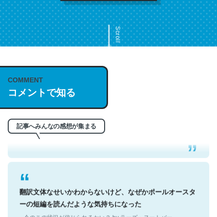
Scroll
COMMENT
これは名文。彼はとてもクレバーなんだろうなと凄く思
コメントで知る
う。英語少しでも読める人は原文もお勧め。自分はこの流
れ好き。Let’s Fucking Go. Then Covid hit. Shit.
─今のこの状況が信じられるかい？ by ラーズ・ヌートバー
記事へみんなの感想が集まる
翻訳文体なせいかわからないけど、なぜかポールオースタ
ーの短編を読んだような気持ちになった
─今のこの状況が信じられるかい？ by ラーズ・ヌートバー