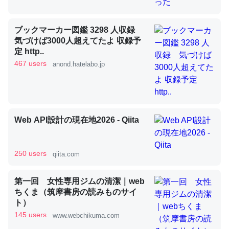
ブックマーカー図鑑 3298 人収録
昆虫ってカルシウム少ないのか。知らんかった。調べたら
気づけば3000人超えてたよ 収録予
コオロギのカルシウム分はエビの600分の1程度。
定 http..
467 users
anond.hatelabo.jp
─ニュース :: 【研究発表】昆虫学の大問題＝「昆虫はなぜ海にいな
いのか」に関する新仮説
Web API設計の現在地2026 - Qiita
論文では「淡水はカルシウムも酸素も不足してて両方に不
利だから両方が拮抗してるのでは」とあって面白い。海に
250 users
qiita.com
いる鋏角類（カブトガニ・ウミグモ）はカルシウムを使わ
ずキチンを強化してる筈だが、酵素が違うのか？
第一回 女性専用ジムの清潔｜web
─ニュース :: 【研究発表】昆虫学の大問題＝「昆虫はなぜ海にいな
ちくま（筑摩書房の読みものサイ
いのか」に関する新仮説
ト）
145 users
www.webchikuma.com