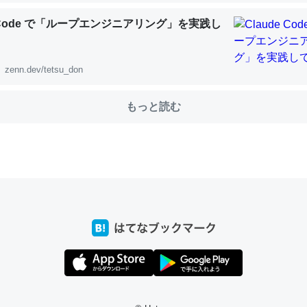
e Code で「ループエンジニアリング」を実践し
choを実家に置いて４年。でたまに覗いてる。ぼちぼちRingも置こう
zenn.dev/tetsu_don
、Googleマップで位置情報を共有してる。電池残量や充電中かが分か
きてるなって分かる。
もっと読む
INEするくらいだった遠方の父67歳と僕。ITツール導入でコミュニケーションが劇
ni by LIFULL介護
じ理由でEcho Show 8を設定中でした。PrimeとかSpotifyを支払
生で親と会える残り時間を日数にすると1週間とかの人が多いそうだけ
00倍以上に伸ばす効果があるはず……
INEするくらいだった遠方の父67歳と僕。ITツール導入でコミュニケーションが劇
ni by LIFULL介護