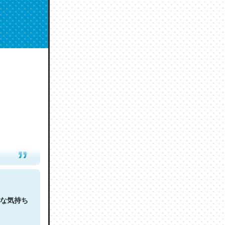
人は原文
な気持ち