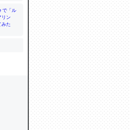
かと画策
るのでこ
的に変化し
う孝行もで
ど、それ
的に変化し