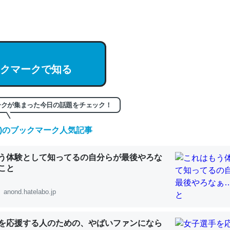
hatGPTの仕組み、特に「トークン」について解説してる記事が少ない
編来た https://isobe324649.hatenablog.com/entry/2023/03/27/
組みと限界についての考察（１） - conceptualization
クマークで知る
記事。32768トークンだと英語小説100ページ分くらい。小説でいう「
ークが集まった今日の話題をチェック！
は回収されないけど、短期記憶というには多い分量。進化すればするほ
(日)のブックマーク人気記事
くなりそう
組みと限界についての考察（１） - conceptualization
う体験として知ってるの自分らが最後やろな
こと
anond.hatelabo.jp
カルシウム少ないのか。知らんかった。調べたらコオロギのカルシウム
を応援する人のための、やばいファンになら
分の1程度。