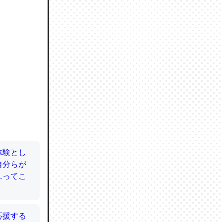
ので貴重
064121
ずっと前
ど分かり
分はエビ