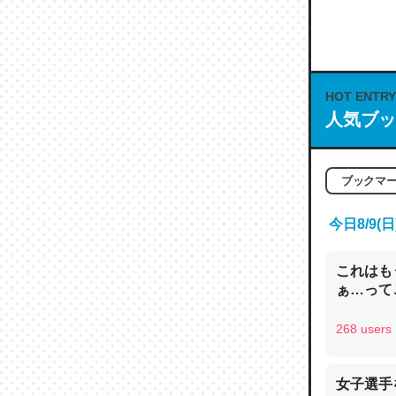
何気にC
な良記事。/続
─GPTの仕
HOT ENTRY
人気ブッ
これは良
ブックマ
の伏線」
今日8/9
やすく強
─GPTの仕
これはも
ぁ…って
268 users
昆虫って
女子選手
の600