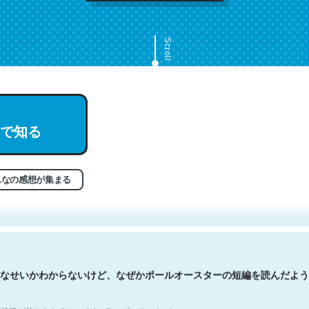
Scroll
で知る
文。彼はとてもクレバーなんだろうなと凄く思う。英語少しでも読める
分はこの流れ好き。Let’s Fucking Go. Then Covid hit. Shit.
状況が信じられるかい？ by ラーズ・ヌートバー
んなの感想が集まる
なせいかわからないけど、なぜかポールオースターの短編を読んだよう
状況が信じられるかい？ by ラーズ・ヌートバー