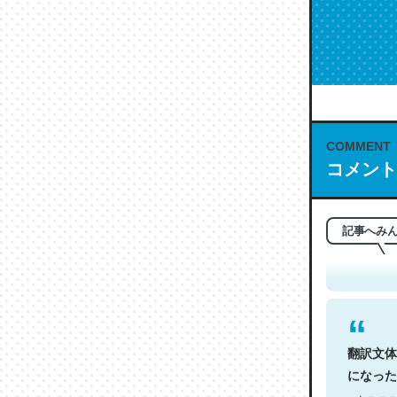
COMMENT
コメント
これは名
もお勧め。自
─今のこの
記事へみ
翻訳文体
になった
─今のこの