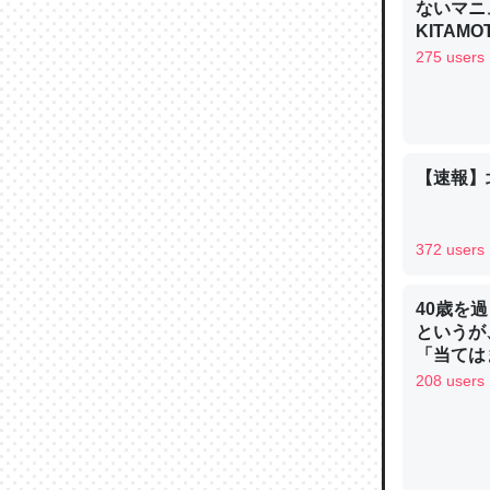
ないマニュ
─ニュース
KITAMO
275 users
論文では
【速報】
は」とあ
チンを強
─ニュース
372 users
40歳を
というが
「当ては
208 users
これを元
類だと殻
─ニュース