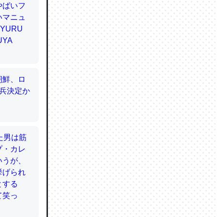
てるので
使わずキ
…。腹足