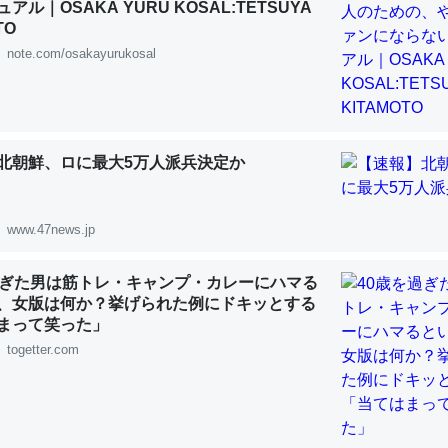
アル｜OSAKA YURU KOSAL:TETSUYA
 :: 【研究発表】昆虫学の大問題＝「昆虫はなぜ海にいないのか」に関する新仮説
TO
note.com/osakayurukosal
「淡水はカルシウムも酸素も不足してて両方に不利だから両方が拮抗し
北朝鮮、ロに最大5万人派兵決定か
って面白い。海にいる鋏角類（カブトガニ・ウミグモ）はカルシウムを
化してる筈だが、酵素が違うのか？
 :: 【研究発表】昆虫学の大問題＝「昆虫はなぜ海にいないのか」に関する新仮説
www.47news.jp
過ぎた男は筋トレ・キャンプ・カレーにハマる
、女版は何か？挙げられた例にドキッとする
まって笑った」
togetter.com
に考えるとカルシウムを大量に使う脊椎動物と貝類は苦労してるんだな
を無くしてナメクジになったり努力してるし。
 :: 【研究発表】昆虫学の大問題＝「昆虫はなぜ海にいないのか」に関する新仮説