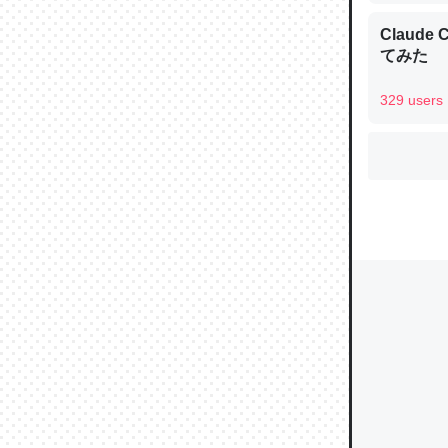
Claud
てみた
ウチもE
329 users
中。あと
れ見て生
─たまにL
た｜tayori
ちょうど同
きる。一
を実質1
─たまにL
た｜tayori