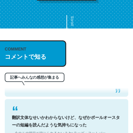
Scroll
COMMENT
これは名文。彼はとてもクレバーなんだろうなと凄く思
コメントで知る
う。英語少しでも読める人は原文もお勧め。自分はこの流
れ好き。Let’s Fucking Go. Then Covid hit. Shit.
─今のこの状況が信じられるかい？ by ラーズ・ヌートバー
記事へみんなの感想が集まる
翻訳文体なせいかわからないけど、なぜかポールオースタ
ーの短編を読んだような気持ちになった
─今のこの状況が信じられるかい？ by ラーズ・ヌートバー