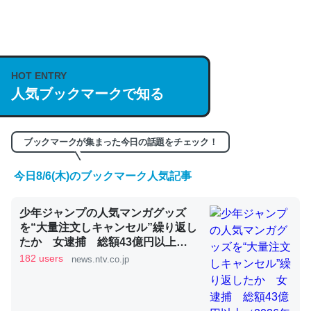
何気にChatGPTの仕組み、特に「トークン」について解
説してる記事が少ないので貴重な良記事。/続編来た
https://isobe324649.hatenablog.com/entry/2023/03/27
HOT ENTRY
/064121
人気ブックマークで知る
─GPTの仕組みと限界についての考察（１） - conceptualization
ブックマークが集まった今日の話題をチェック！
今日8/6(木)のブックマーク人気記事
これは良記事。32768トークンだと英語小説100ページ分
少年ジャンプの人気マンガグッズ
くらい。小説でいう「ずっと前の伏線」は回収されないけ
を“大量注文しキャンセル”繰り返し
ど、短期記憶というには多い分量。進化すればするほど分
たか 女逮捕 総額43億円以上
かりやすく強くなりそう
（2026年8月6日掲載）｜日テレ
182 users
news.ntv.co.jp
NEWS NNN
─GPTの仕組みと限界についての考察（１） - conceptualization