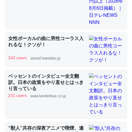
昆虫ってカルシウム少ないのか。知らんかった。調べたら
コオロギのカルシウム分はエビの600分の1程度。
─ニュース :: 【研究発表】昆虫学の大問題＝「昆虫はなぜ海にいな
女性ボーカルの曲に男性コーラス入
いのか」に関する新仮説
れるな！クソが！
242 users
anond.hatelabo.jp
ベッセントのインタビュー全文翻
論文では「淡水はカルシウムも酸素も不足してて両方に不
訳。日本の政策をやり直せとはっき
利だから両方が拮抗してるのでは」とあって面白い。海に
り言っている
いる鋏角類（カブトガニ・ウミグモ）はカルシウムを使わ
231 users
www.landerblue.co.jp
ずキチンを強化してる筈だが、酵素が違うのか？
─ニュース :: 【研究発表】昆虫学の大問題＝「昆虫はなぜ海にいな
いのか」に関する新仮説
“獣人”共存の深夜アニメで喫煙、違