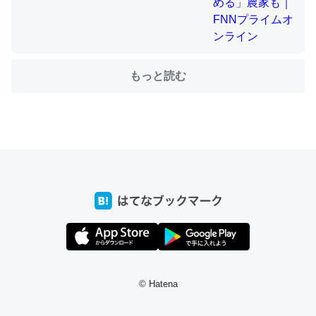
ちょうど同じ理由でEcho Show 8を設定中でした。Prime
もっと読む
とかSpotifyを支払う孝行もできる。一生で親と会える残
り時間を日数にすると1週間とかの人が多いそうだけど、
それを実質100倍以上に伸ばす効果があるはず……
─たまにLINEするくらいだった遠方の父67歳と僕。ITツール導入で
コミュニケーションが劇的に変化した｜tayorini by LIFULL介護
私も3年前ぐらいに祖母の家に設置した。ポケットWifiみ
たいなのでネット環境作ったけどAlexaしか使わないので
回線代ほとんどかからないですよ。参考：
© Hatena
https://toyoshi.hatenablog.com/entry/2019/05/15/1805
34