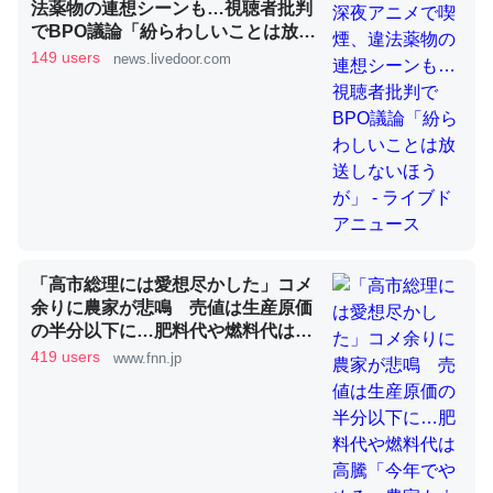
法薬物の連想シーンも…視聴者批判
でBPO議論「紛らわしいことは放送
しないほうが」 - ライブドアニュー
149 users
news.livedoor.com
これを元に考えるとカルシウムを大量に使う脊椎動物と貝
ス
類は苦労してるんだな…。腹足類だと殻を無くしてナメク
ジになったり努力してるし。
─ニュース :: 【研究発表】昆虫学の大問題＝「昆虫はなぜ海にいな
いのか」に関する新仮説
「高市総理には愛想尽かした」コメ
余りに農家が悲鳴 売値は生産原価
ウチもEchoを実家に置いて４年。でたまに覗いてる。ぼ
の半分以下に…肥料代や燃料代は高
ちぼちRingも置こうかと画策中。あと、Googleマップで
騰「今年でやめる」農家も｜FNNプ
419 users
www.fnn.jp
位置情報を共有してる。電池残量や充電中かが分かるので
ライムオンライン
これ見て生きてるなって分かる。
─たまにLINEするくらいだった遠方の父67歳と僕。ITツール導入で
コミュニケーションが劇的に変化した｜tayorini by LIFULL介護