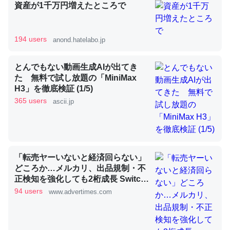
資産が1千万円増えたところで
昆虫ってカルシウム少ないのか。知らんかった。調べたら
194 users
anond.hatelabo.jp
コオロギのカルシウム分はエビの600分の1程度。
─ニュース :: 【研究発表】昆虫学の大問題＝「昆虫はなぜ海にいな
とんでもない動画生成AIが出てき
いのか」に関する新仮説
た 無料で試し放題の「MiniMax
H3」を徹底検証 (1/5)
365 users
ascii.jp
論文では「淡水はカルシウムも酸素も不足してて両方に不
利だから両方が拮抗してるのでは」とあって面白い。海に
「転売ヤーいないと経済回らない」
いる鋏角類（カブトガニ・ウミグモ）はカルシウムを使わ
どころか…メルカリ、出品規制・不
ずキチンを強化してる筈だが、酵素が違うのか？
正検知を強化しても2桁成長 Switch
2から始まり、「ちいかわ」で極ま
94 users
www.advertimes.com
─ニュース :: 【研究発表】昆虫学の大問題＝「昆虫はなぜ海にいな
いのか」に関する新仮説
った“転売対策の本気”