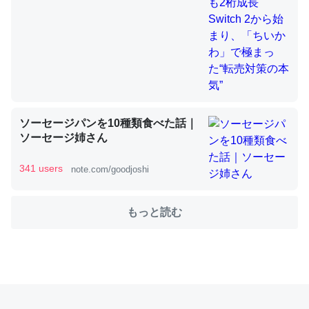
これを元に考えるとカルシウムを大量に使う脊椎動物と貝
類は苦労してるんだな…。腹足類だと殻を無くしてナメク
ジになったり努力してるし。
─ニュース :: 【研究発表】昆虫学の大問題＝「昆虫はなぜ海にいな
いのか」に関する新仮説
ソーセージパンを10種類食べた話｜
ソーセージ姉さん
341 users
note.com/goodjoshi
ウチもEchoを実家に置いて４年。でたまに覗いてる。ぼ
もっと読む
ちぼちRingも置こうかと画策中。あと、Googleマップで
位置情報を共有してる。電池残量や充電中かが分かるので
これ見て生きてるなって分かる。
─たまにLINEするくらいだった遠方の父67歳と僕。ITツール導入で
コミュニケーションが劇的に変化した｜tayorini by LIFULL介護