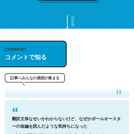
Scroll
COMMENT
これは名文。彼はとてもクレバーなんだろうなと凄く思
コメントで知る
う。英語少しでも読める人は原文もお勧め。自分はこの流
れ好き。Let’s Fucking Go. Then Covid hit. Shit.
─今のこの状況が信じられるかい？ by ラーズ・ヌートバー
記事へみんなの感想が集まる
翻訳文体なせいかわからないけど、なぜかポールオースタ
ーの短編を読んだような気持ちになった
─今のこの状況が信じられるかい？ by ラーズ・ヌートバー