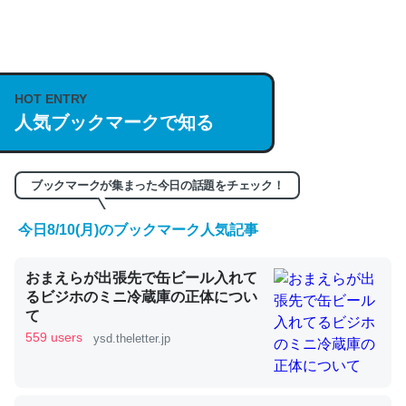
何気にChatGPTの仕組み、特に「トークン」について解
説してる記事が少ないので貴重な良記事。/続編来た
HOT ENTRY
https://isobe324649.hatenablog.com/entry/2023/03/27
人気ブックマークで知る
/064121
─GPTの仕組みと限界についての考察（１） - conceptualization
ブックマークが集まった今日の話題をチェック！
今日8/10(月)のブックマーク人気記事
これは良記事。32768トークンだと英語小説100ページ分
おまえらが出張先で缶ビール入れて
くらい。小説でいう「ずっと前の伏線」は回収されないけ
るビジホのミニ冷蔵庫の正体につい
ど、短期記憶というには多い分量。進化すればするほど分
て
かりやすく強くなりそう
559 users
ysd.theletter.jp
─GPTの仕組みと限界についての考察（１） - conceptualization