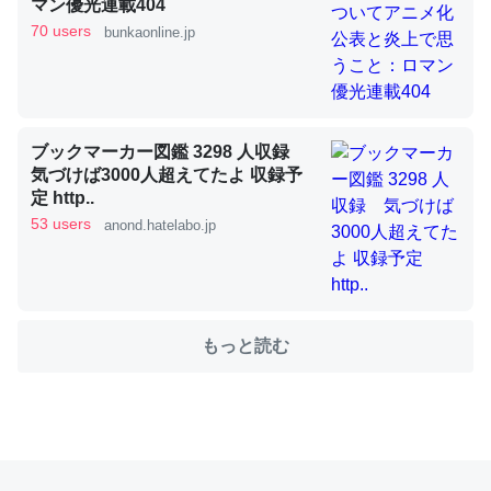
マン優光連載404
70 users
bunkaonline.jp
これを元に考えるとカルシウムを大量に使う脊椎動物と貝
類は苦労してるんだな…。腹足類だと殻を無くしてナメク
ジになったり努力してるし。
ブックマーカー図鑑 3298 人収録
─ニュース :: 【研究発表】昆虫学の大問題＝「昆虫はなぜ海にいな
気づけば3000人超えてたよ 収録予
いのか」に関する新仮説
定 http..
53 users
anond.hatelabo.jp
ウチもEchoを実家に置いて４年。でたまに覗いてる。ぼ
ちぼちRingも置こうかと画策中。あと、Googleマップで
もっと読む
位置情報を共有してる。電池残量や充電中かが分かるので
これ見て生きてるなって分かる。
─たまにLINEするくらいだった遠方の父67歳と僕。ITツール導入で
コミュニケーションが劇的に変化した｜tayorini by LIFULL介護