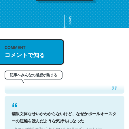
Scroll
COMMENT
これは名文。彼はとてもクレバーなんだろうなと凄く思
コメントで知る
う。英語少しでも読める人は原文もお勧め。自分はこの流
れ好き。Let’s Fucking Go. Then Covid hit. Shit.
─今のこの状況が信じられるかい？ by ラーズ・ヌートバー
記事へみんなの感想が集まる
翻訳文体なせいかわからないけど、なぜかポールオースタ
ーの短編を読んだような気持ちになった
─今のこの状況が信じられるかい？ by ラーズ・ヌートバー