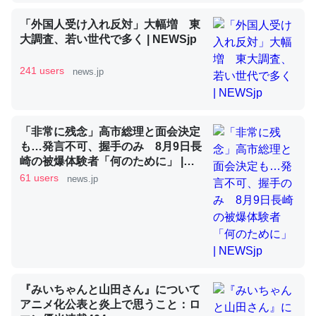
「外国人受け入れ反対」大幅増 東
大調査、若い世代で多く | NEWSjp
昆虫ってカルシウム少ないのか。知らんかった。調べたら
コオロギのカルシウム分はエビの600分の1程度。
241 users
news.jp
─ニュース :: 【研究発表】昆虫学の大問題＝「昆虫はなぜ海にいな
いのか」に関する新仮説
「非常に残念」高市総理と面会決定
も…発言不可、握手のみ 8月9日長
崎の被爆体験者「何のために」 |
NEWSjp
61 users
news.jp
論文では「淡水はカルシウムも酸素も不足してて両方に不
利だから両方が拮抗してるのでは」とあって面白い。海に
いる鋏角類（カブトガニ・ウミグモ）はカルシウムを使わ
ずキチンを強化してる筈だが、酵素が違うのか？
─ニュース :: 【研究発表】昆虫学の大問題＝「昆虫はなぜ海にいな
いのか」に関する新仮説
『みいちゃんと山田さん』について
アニメ化公表と炎上で思うこと：ロ