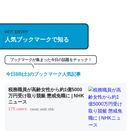
何気にChatGPTの仕組み、特に「トークン」について解
説してる記事が少ないので貴重な良記事。/続編来た
https://isobe324649.hatenablog.com/entry/2023/03/27
HOT ENTRY
人気ブックマークで知る
/064121
─GPTの仕組みと限界についての考察（１） - conceptualization
ブックマークが集まった今日の話題をチェック！
今日8/8(土)のブックマーク人気記事
これは良記事。32768トークンだと英語小説100ページ分
税務職員が高齢女性から約1億5000
くらい。小説でいう「ずっと前の伏線」は回収されないけ
万円受け取り競艇 懲戒免職に | NHK
ど、短期記憶というには多い分量。進化すればするほど分
ニュース
かりやすく強くなりそう
175 users
news.web.nhk
─GPTの仕組みと限界についての考察（１） - conceptualization