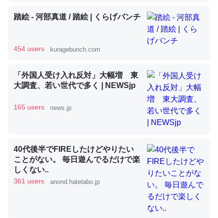
踏絵 - 河部真道 / 踏絵 | くらげバンチ
昆虫ってカルシウム少ないのか。知らんかった。調べたら
コオロギのカルシウム分はエビの600分の1程度。
454 users
kuragebunch.com
─ニュース :: 【研究発表】昆虫学の大問題＝「昆虫はなぜ海にいな
いのか」に関する新仮説
「外国人受け入れ反対」大幅増 東
大調査、若い世代で多く | NEWSjp
165 users
news.jp
論文では「淡水はカルシウムも酸素も不足してて両方に不
利だから両方が拮抗してるのでは」とあって面白い。海に
40代後半でFIREしたけどやりたい
いる鋏角類（カブトガニ・ウミグモ）はカルシウムを使わ
ことがない。 毎日遊んでるだけで楽
ずキチンを強化してる筈だが、酵素が違うのか？
しくない..
─ニュース :: 【研究発表】昆虫学の大問題＝「昆虫はなぜ海にいな
361 users
anond.hatelabo.jp
いのか」に関する新仮説