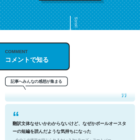
Scroll
COMMENT
これは名文。彼はとてもクレバーなんだろうなと凄く思
コメントで知る
う。英語少しでも読める人は原文もお勧め。自分はこの流
れ好き。Let’s Fucking Go. Then Covid hit. Shit.
─今のこの状況が信じられるかい？ by ラーズ・ヌートバー
記事へみんなの感想が集まる
翻訳文体なせいかわからないけど、なぜかポールオースタ
ーの短編を読んだような気持ちになった
─今のこの状況が信じられるかい？ by ラーズ・ヌートバー