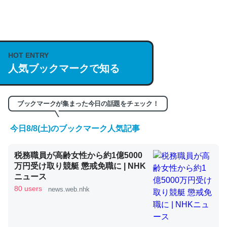
何気にChatGPTの仕組み、特に「トークン」について解
説してる記事が少ないので貴重な良記事。/続編来た
https://isobe324649.hatenablog.com/entry/2023/03/27
HOT ENTRY
人気ブックマークで知る
/064121
─GPTの仕組みと限界についての考察（１） - conceptualization
ブックマークが集まった今日の話題をチェック！
今日8/8(土)のブックマーク人気記事
これは良記事。32768トークンだと英語小説100ページ分
税務職員が高齢女性から約1億5000
くらい。小説でいう「ずっと前の伏線」は回収されないけ
万円受け取り競艇 懲戒免職に | NHK
ど、短期記憶というには多い分量。進化すればするほど分
ニュース
かりやすく強くなりそう
80 users
news.web.nhk
─GPTの仕組みと限界についての考察（１） - conceptualization