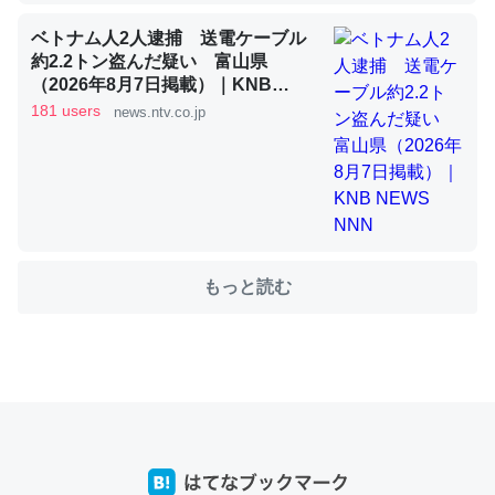
ベトナム人2人逮捕 送電ケーブル
約2.2トン盗んだ疑い 富山県
これを元に考えるとカルシウムを大量に使う脊椎動物と貝
（2026年8月7日掲載）｜KNB
類は苦労してるんだな…。腹足類だと殻を無くしてナメク
NEWS NNN
181 users
news.ntv.co.jp
ジになったり努力してるし。
─ニュース :: 【研究発表】昆虫学の大問題＝「昆虫はなぜ海にいな
いのか」に関する新仮説
もっと読む
ウチもEchoを実家に置いて４年。でたまに覗いてる。ぼ
ちぼちRingも置こうかと画策中。あと、Googleマップで
位置情報を共有してる。電池残量や充電中かが分かるので
これ見て生きてるなって分かる。
─たまにLINEするくらいだった遠方の父67歳と僕。ITツール導入で
コミュニケーションが劇的に変化した｜tayorini by LIFULL介護