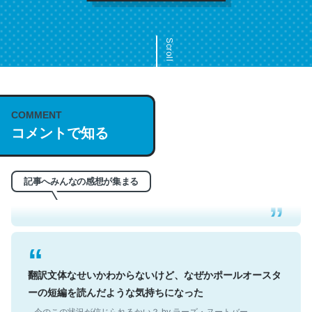
Scroll
COMMENT
これは名文。彼はとてもクレバーなんだろうなと凄く思
コメントで知る
う。英語少しでも読める人は原文もお勧め。自分はこの流
れ好き。Let’s Fucking Go. Then Covid hit. Shit.
─今のこの状況が信じられるかい？ by ラーズ・ヌートバー
記事へみんなの感想が集まる
翻訳文体なせいかわからないけど、なぜかポールオースタ
ーの短編を読んだような気持ちになった
─今のこの状況が信じられるかい？ by ラーズ・ヌートバー