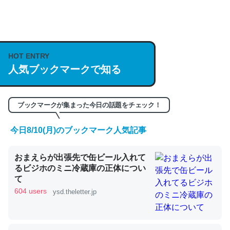
何気にChatGPTの仕組み、特に「トークン」について解
説してる記事が少ないので貴重な良記事。/続編来た
https://isobe324649.hatenablog.com/entry/2023/03/27
HOT ENTRY
人気ブックマークで知る
/064121
─GPTの仕組みと限界についての考察（１） - conceptualization
ブックマークが集まった今日の話題をチェック！
今日8/10(月)のブックマーク人気記事
これは良記事。32768トークンだと英語小説100ページ分
おまえらが出張先で缶ビール入れて
くらい。小説でいう「ずっと前の伏線」は回収されないけ
るビジホのミニ冷蔵庫の正体につい
ど、短期記憶というには多い分量。進化すればするほど分
て
かりやすく強くなりそう
604 users
ysd.theletter.jp
─GPTの仕組みと限界についての考察（１） - conceptualization