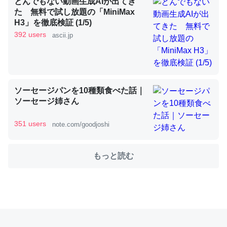
とんでもない動画生成AIが出てき
た 無料で試し放題の「MiniMax
H3」を徹底検証 (1/5)
これを元に考えるとカルシウムを大量に使う脊椎動物と貝
392 users
ascii.jp
類は苦労してるんだな…。腹足類だと殻を無くしてナメク
ジになったり努力してるし。
─ニュース :: 【研究発表】昆虫学の大問題＝「昆虫はなぜ海にいな
いのか」に関する新仮説
ソーセージパンを10種類食べた話｜
ソーセージ姉さん
351 users
note.com/goodjoshi
ウチもEchoを実家に置いて４年。でたまに覗いてる。ぼ
もっと読む
ちぼちRingも置こうかと画策中。あと、Googleマップで
位置情報を共有してる。電池残量や充電中かが分かるので
これ見て生きてるなって分かる。
─たまにLINEするくらいだった遠方の父67歳と僕。ITツール導入で
コミュニケーションが劇的に変化した｜tayorini by LIFULL介護