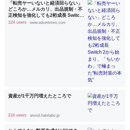
「転売ヤーいないと経済回らない」
どころか…メルカリ、出品規制・不
正検知を強化しても2桁成長 Switch
昆虫ってカルシウム少ないのか。知らんかった。調べたら
2から始まり、「ちいかわ」で極ま
124 users
www.advertimes.com
った“転売対策の本気”
コオロギのカルシウム分はエビの600分の1程度。
─ニュース :: 【研究発表】昆虫学の大問題＝「昆虫はなぜ海にいな
いのか」に関する新仮説
論文では「淡水はカルシウムも酸素も不足してて両方に不
利だから両方が拮抗してるのでは」とあって面白い。海に
いる鋏角類（カブトガニ・ウミグモ）はカルシウムを使わ
資産が1千万円増えたところで
ずキチンを強化してる筈だが、酵素が違うのか？
─ニュース :: 【研究発表】昆虫学の大問題＝「昆虫はなぜ海にいな
いのか」に関する新仮説
216 users
anond.hatelabo.jp